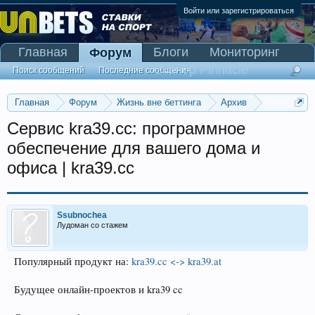
Войти или зарегистрироваться
Главная
Блоги
Мониторинг
Форум
Сканер Pinnacle
Поиск сообщений
Последние сообщения
Главная
Форум
Жизнь вне беттинга
Архив
Прогнозы на Олимпийские игры 2016
Сервис kra39.cc: программное
обеспечение для вашего дома и
офиса | kra39.cc
Ssubnochea
Лудоман со стажем
Популярный продукт на:
kra39.cc <-> kra39.at
Будущее онлайн-проектов и kra39 cc