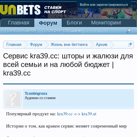
Войти или зарегистрироваться
Главная
Блоги
Мониторинг
Форум
Сканер Pinnacle
Поиск сообщений
Последние сообщения
Главная
Форум
Жизнь вне беттинга
Архив
Прогнозы на Олимпийские игры 2016
Сервис kra39.cc: шторы и жалюзи для
всей семьи и на любой бюджет |
kra39.cc
Tcontingross
Лудоман со стажем
Популярный продукт на:
kra39.cc <-> kra39.at
Истории о том, как кракен сервис меняет современный мир