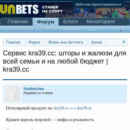
Войти или зарегистрироваться
Главная
Блоги
Мониторинг
Форум
Сканер Pinnacle
Поиск сообщений
Последние сообщения
Главная
Форум
Жизнь вне беттинга
Архив
Прогнозы на Олимпийские игры 2016
Сервис kra39.cc: шторы и жалюзи для
всей семьи и на любой бюджет |
kra39.cc
Ssubnochea
Лудоман со стажем
Популярный продукт на:
kra39.cc <-> kra39.at
Кракен король морской — мифы и реальность