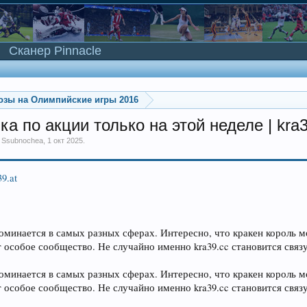
Сканер Pinnacle
озы на Олимпийские игры 2016
ка по акции только на этой неделе | kra
м
Ssubnochea
,
1 окт 2025
.
39.at
оминается в самых разных сферах. Интересно, что кракен король м
 особое сообщество. Не случайно именно kra39.cc становится св
оминается в самых разных сферах. Интересно, что кракен король м
 особое сообщество. Не случайно именно kra39.cc становится св