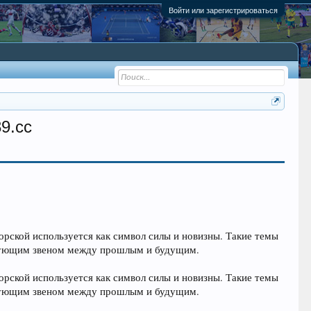
Войти или зарегистрироваться
39.cc
орской используется как символ силы и новизны. Такие темы
язующим звеном между прошлым и будущим.
орской используется как символ силы и новизны. Такие темы
язующим звеном между прошлым и будущим.