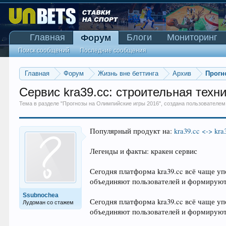
Главная
Блоги
Мониторинг
Форум
Поиск сообщений
Последние сообщения
Главная
Форум
Жизнь вне беттинга
Архив
Прогн
Сервис kra39.cc: строительная техни
Тема в разделе "
Прогнозы на Олимпийские игры 2016
", создана пользователе
Популярный продукт на:
kra39.cc <-> kra
Легенды и факты: кракен сервис
Сегодня платформа kra39.cc всё чаще уп
объединяют пользователей и формируют
Ssubnochea
Сегодня платформа kra39.cc всё чаще уп
Лудоман со стажем
объединяют пользователей и формируют