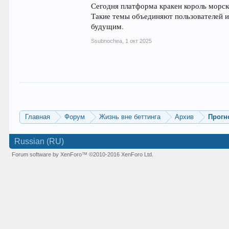
Сегодня платформа кракен король морск
Такие темы объединяют пользователей 
будущим.
Ssubnochea
,
1 окт 2025
Главная
Форум
Жизнь вне беттинга
Архив
Прогн
Russian (RU)
Forum software by XenForo™
©2010-2016 XenForo Ltd.