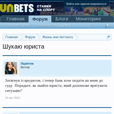
Войти или зарегистрироваться
Главная
Блоги
Мониторинг
Форум
Сканер Pinnacle
Поиск сообщений
Последние сообщения
Главная
Форум
Жизнь вне беттинга
Реклама и коммерция
Шукаю юриста
Ларитем
Беттор
Затягнув із кредитом, і тепер банк хоче подати на мене до
суду. Порадьте, як знайти юриста, який допоможе врятувати
ситуацію?
20 авг 2024