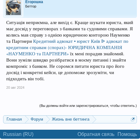
Егорошка
Беттор
Ситуація неприємна, але вихід є. Краще шукати юриста, який
має досвід у переговорах з банками та судовими справами. Я
колись мав справу з однією юридичною конторою Науменко
та Партнери
Кредитний адвокат • юрист Київ ᐉ адвокат по
кредитним справам (спорах)- ЮРИДИЧНА КОМПАНІЯ
«НАУМЕНКО та ПАРТНЕРИ»
їх мені порадив знайомий.
Вони зуміли швидко розібратися в моєму питанні і знайти
компроміс з банком. Не соромся питати юриста про його
досвід і конкретні кейси, це допоможе зрозуміти, чи
підходить він тобі.
20 авг 2024
(Вы должны войти или зарегистрироваться, чтобы ответить.)
Главная
Форум
Жизнь вне беттинга
Реклама и коммерция
Russian (RU)
Обратная связь
Помощь