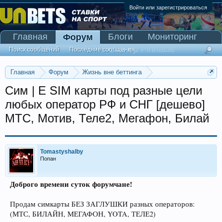
Войти или зарегистрироваться
Главная
Блоги
Мониторинг
Форум
Сканер Pinnacle
Поиск сообщений
Последние сообщения
Главная
Форум
Жизнь вне беттинга
Реклама и коммерция
Сим | E SIM карты под разные цели
любых оператор РФ и СНГ [дешево]
МТС, Мотив, Теле2, Мегафон, Билай
Tomastyshalby
Попан
Доброго времени суток форумчане!
Продам симкарты БЕЗ ЗАГЛУШКИ разных операторов:
(МТС, БИЛАЙН, МЕГАФОН, YOTA, ТЕЛЕ2)