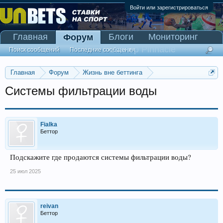
Войти или зарегистрироваться
Главная
Блоги
Мониторинг
Форум
Сканер Pinnacle
Поиск сообщений
Последние сообщения
Главная
Форум
Жизнь вне беттинга
Реклама и коммерция
Системы фильтрации воды
Fialka
Беттор
Подскажите где продаются системы фильтрации воды?
25 июл 2025
reivan
Беттор