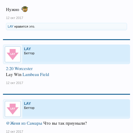
Нужно
12 окт 2017
LAY
нравится это.
LAY
Беттор
2:20 Worcester
Lay Win
Lambeau Field
12 окт 2017
LAY
Беттор
@Женя из Самары
Что вы так приуныли?
12 окт 2017