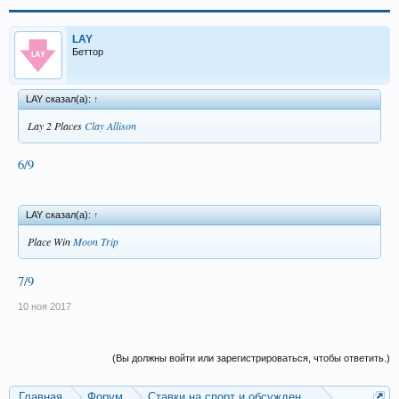
LAY
Беттор
LAY сказал(а):
↑
Lay 2 Places
Clay Allison
6/9
LAY сказал(а):
↑
Place Win
Moon Trip
7/9
10 ноя 2017
(Вы должны войти или зарегистрироваться, чтобы ответить.)
Главная
Форум
Ставки на спорт и обсуждение спортивных со