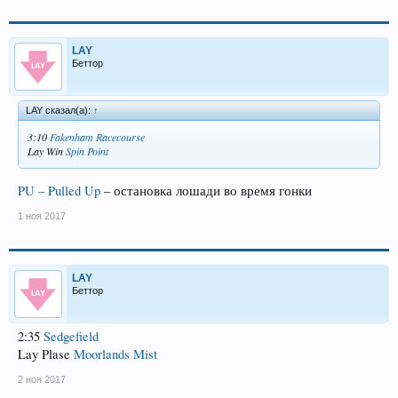
LAY
Беттор
LAY сказал(а):
↑
3:10
Fakenham Racecourse
Lay Win
Spin Point
PU – Pulled Up
– остановка лошади во время гонки
1 ноя 2017
LAY
Беттор
2:35
Sedgefield
Lay Plase
Moorlands Mist
2 ноя 2017