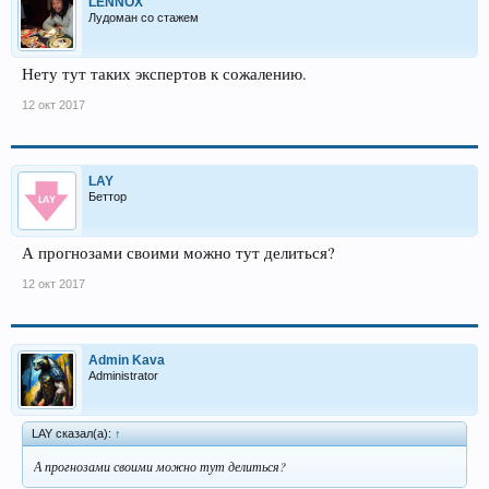
LENNOX
Лудоман со стажем
Нету тут таких экспертов к сожалению.
12 окт 2017
LAY
Беттор
А прогнозами своими можно тут делиться?
12 окт 2017
Admin Kava
Administrator
LAY сказал(а):
↑
А прогнозами своими можно тут делиться?