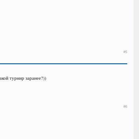
#5
акой турнир заранее?))
#6