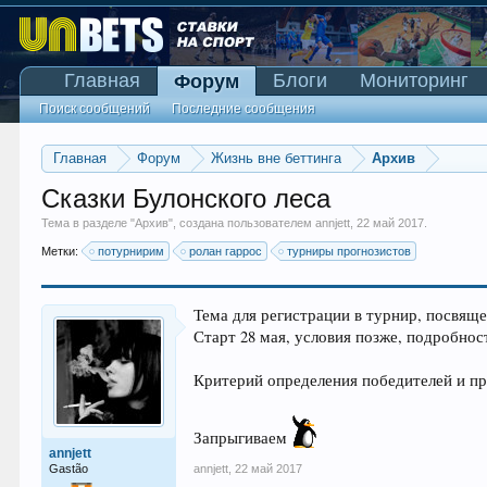
Главная
Блоги
Мониторинг
Форум
Поиск сообщений
Последние сообщения
Главная
Форум
Жизнь вне беттинга
Архив
Сказки Булонского леса
Тема в разделе "
Архив
", создана пользователем
annjett
,
22 май 2017
.
Метки:
потурнирим
ролан гаррос
турниры прогнозистов
Тема для регистрации в турнир, посвя
Старт 28 мая, условия позже, подробнос
Критерий определения победителей и пр
Запрыгиваем
annjett
Gastão
annjett
,
22 май 2017