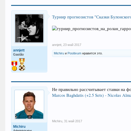
Турнир прогнозистов "Сказки Булонского
annjett
,
23 май 2017
annjett
Michiru
и
Positivum
нравится это.
Gastão
Не правильно рассчитывает ставки на фо
Marcos Baghdatis (+2.5 Sets) - Nicolas Alma
Michiru
,
31 май 2017
Michiru
Administrator