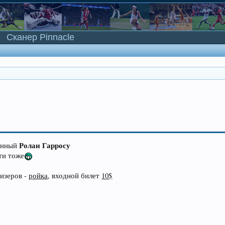
Сканер Pinnacle
Ролан Гарросу
щенный
ти тоже
изеров -
ройка
, входной билет
10$