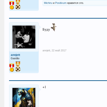
Michiru
и
Positivum
нравится это.
Буду
annjett
,
22 май 2017
annjett
Gastão
+1