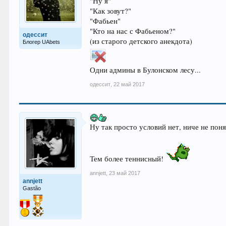
"Ну я"
"Как зовут?"
"Фабьен"
"Кто на нас с Фабьеном?"
одессит
(из старого детского анекдота)
Блогер UAbets
Одни админы в Булонском лесу...
одессит
,
22 май 2017
Ну так просто условий нет, ниче не поня
Тем более теннисный!
annjett
,
23 май 2017
annjett
Gastão