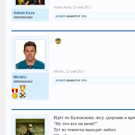
Admin Kava
,
22 май 2017
Admin Kava
annjett
нравится это.
Administrator
Michiru
,
22 май 2017
Michiru
annjett
нравится это.
Administrator
Идёт по Булонскому лесу здоровяк и кри
"Ну что кто на меня?"
Тут из темноты выходит амбал: