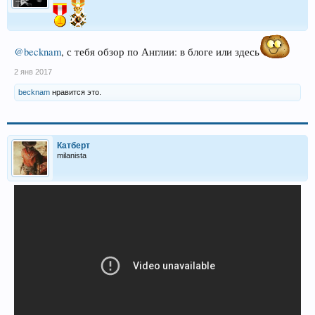
@becknam
, с тебя обзор по Англии: в блоге или здесь
2 янв 2017
becknam
нравится это.
Катберт
milanista