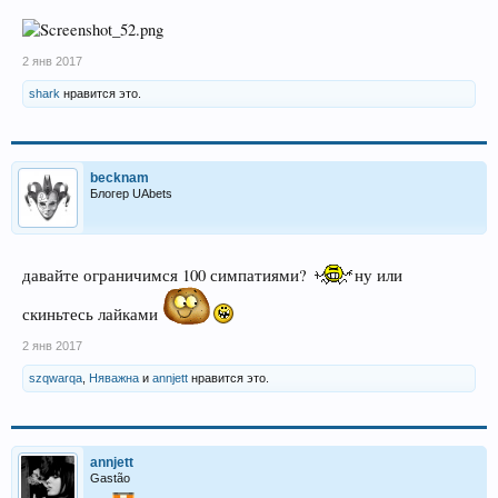
2 янв 2017
shark
нравится это.
becknam
Блогер UAbets
давайте ограничимся 100 симпатиями?
ну или
скиньтесь лайками
2 янв 2017
szqwarqa
,
Няважна
и
annjett
нравится это.
annjett
Gastão