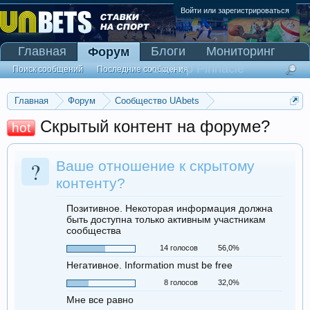
Войти или зарегистрироваться
Главная
Блоги
Мониторинг
Форум
Сканер Pinnacle
Поиск сообщений
Последние сообщения
Главная
Форум
Сообщество UAbets
Вопросы по сообществу
Скрытый контент на форуме?
hot
?
Ваше отношение к скрытому
контенту?
Позитивное. Некоторая информация должна
быть доступна только активным участникам
сообщества
14 голосов
56,0%
Негативное. Information must be free
8 голосов
32,0%
Мне все равно