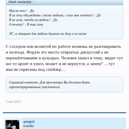
shark сказал(а):
↑
Мысли мои? - Да
Я их хочу обсуждать с теми людьми, с кем мне хочется? - Да
Я не хочу, чтобы их видели? - Да
А почему? - Я так хочу
ЛС, я открыт для любого диалога по делу и по теме
С соседом или коллегой по работе можешь не разговаривать
и полгода. Форум это место открытых дискуссий а не
перешёптывание в кулуарах. Человек зашел в тему, видит тут
шо то кроят и ушел, может и не вернутся, а зачем? ....тут
мысли спрятаны под спойлер....
Скрытый контент. Для просмотра Вы должны быть
зарегистрированным участником.
3 янв 2017
annjett
Gastão