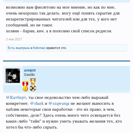
возможно вам фиолетово на мое мнение, но как по мне,
очень нехорошо так делать. могу ещё понять скрытие для
незарегистрированных читателей или для тех, у кого нет
сообщений, но не такое.
хозяин - барин, кнч. а я пополню свой список редисок
2 янв 2017
Есть выигрыш
и
Kekmao
нравится это.
annjett
Gastão
@Катберт
, ты свое недовольство чем-либо выражай
конкретнее.
@shark
и
@szqwarqa
не желают выносить в
паблик некоторые свои наработки - это их право, в чем,
собственно, дело? Здесь очень много чего освещается без
каких-либо "тайн" и нужно уметь уважать желания тех, кто
хотел бы что-либо скрыть.