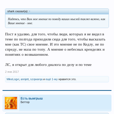
shark сказал(а):
↑
Надеюсь, что Вам мое мнение по поводу ваших мыслей также важно, как
Ваше мнение - мне.
Пост я удаляю, для того, чтобы люди, которых я не видел в
теме по полгода приходили сюда для того, чтобы высказать
мне (как ТС) свое мнение. И это мнение не по Кедлу, не по
спреду, не маза по топу. А мнение о небесных кренделях и
понятиях о возвышенном.
ЛС, я открыт для любого диалога по делу и по теме
2 янв 2017
MikeLogvi
,
annjett
,
szqwarqa
и
ещё 1-му
нравится это.
Есть выигрыш
Беттор