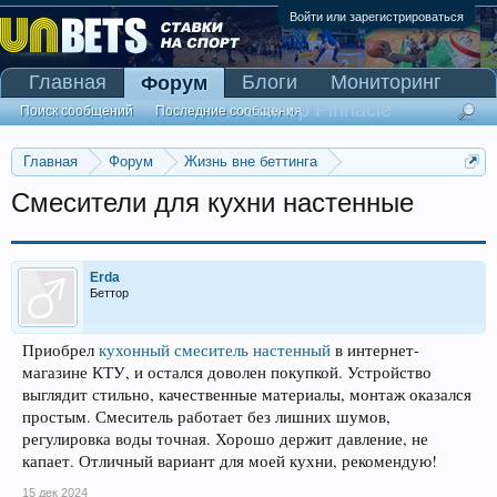
Войти или зарегистрироваться
Главная
Блоги
Мониторинг
Форум
Сканер Pinnacle
Поиск сообщений
Последние сообщения
Главная
Форум
Жизнь вне беттинга
Реклама и коммерция
Смесители для кухни настенные
Erda
Беттор
Приобрел
кухонный смеситель настенный
в интернет-
магазине КТУ, и остался доволен покупкой. Устройство
выглядит стильно, качественные материалы, монтаж оказался
простым. Смеситель работает без лишних шумов,
регулировка воды точная. Хорошо держит давление, не
капает. Отличный вариант для моей кухни, рекомендую!
15 дек 2024