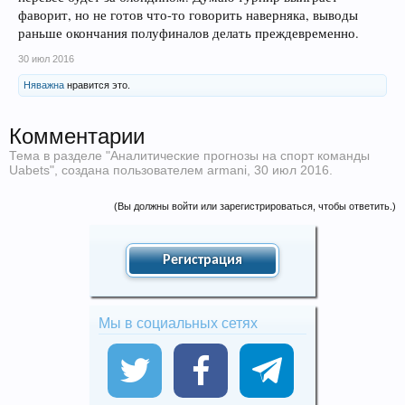
фаворит, но не готов что-то говорить наверняка, выводы
раньше окончания полуфиналов делать преждевременно.
30 июл 2016
Няважна
нравится это.
Комментарии
Тема в разделе "
Аналитические прогнозы на спорт команды
Uabets
", создана пользователем
armani
,
30 июл 2016
.
(Вы должны войти или зарегистрироваться, чтобы ответить.)
Регистрация
Мы в социальных сетях