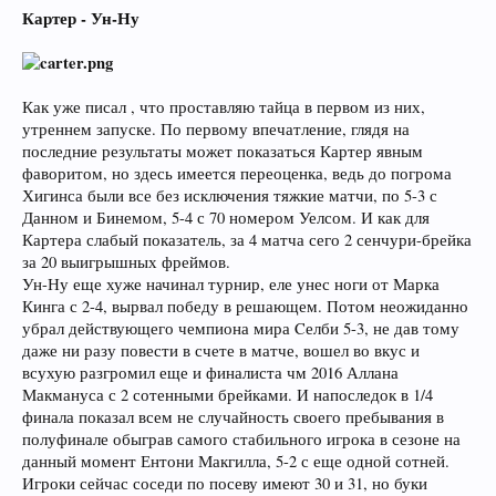
Картер - Ун-Ну
Как уже писал , что проставляю тайца в первом из них,
утреннем запуске. По первому впечатление, глядя на
последние результаты может показаться Картер явным
фаворитом, но здесь имеется переоценка, ведь до погрома
Хигинса были все без исключения тяжкие матчи, по 5-3 с
Данном и Бинемом, 5-4 с 70 номером Уелсом. И как для
Картера слабый показатель, за 4 матча сего 2 сенчури-брейка
за 20 выигрышных фреймов.
Ун-Ну еще хуже начинал турнир, еле унес ноги от Марка
Кинга с 2-4, вырвал победу в решающем. Потом неожиданно
убрал действующего чемпиона мира Cелби 5-3, не дав тому
даже ни разу повести в счете в матче, вошел во вкус и
всухую разгромил еще и финалиста чм 2016 Аллана
Макмануса с 2 сотенными брейками. И напоследок в 1/4
финала показал всем не случайность своего пребывания в
полуфинале обыграв самого стабильного игрока в сезоне на
данный момент Ентони Макгилла, 5-2 с еще одной сотней.
Игроки сейчас соседи по посеву имеют 30 и 31, но буки