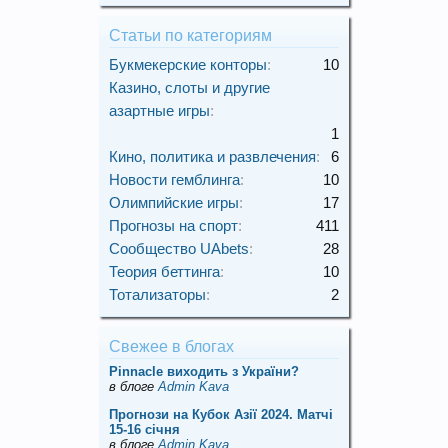
Статьи по категориям
Букмекерские конторы
:
10
Казино, слоты и другие
азартные игры
:
1
Кино, политика и развлечения
:
6
Новости гемблинга
:
10
Олимпийские игры
:
17
Прогнозы на спорт
:
411
Сообщество UAbets
:
28
Теория беттинга
:
10
Тотализаторы
:
2
Свежее в блогах
Pinnacle виходить з України?
в блоге
Admin Kava
Прогнози на Кубок Азії 2024. Матчі
15-16 січня
в блоге
Admin Kava