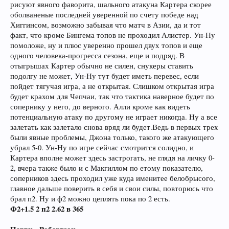
рисуют явного фаворита, шального атакуна Картера скорее
оболваненые последней уверенной по счету победе над
Хиггинсом, возможно забывая что матч в Азии, да и тот
факт, что кроме Бингема топов не проходил Алистер. Ун-Ну
помоложе, ну и плюс уверенно прошел двух топов и еще
одного человека-прогресса сезона, еще и подряд. В
отыгрышах Картер обычно не силен, снукеры ставить
подолгу не может, Ун-Ну тут будет иметь перевес, если
пойдет тягучая игра, а не открытая. Слишком открытая игра
будет крахом для Чепчаи, так что тактика наверное будет по
сопернику у него, до верного. Алли кроме как видеть
потенциальную атаку по другому не играет никогда. Ну а все
залетать как залетало снова вряд ли будет.Ведь в первых трех
были явные проблемы, Джона только, такого же атакующего
убрал 5-0. Ун-Ну по игре сейчас смотрится солидно, и
Картера вполне может здесь застрогать, не глядя на личку 0-
2, вчера также было и с Макгиллом по етому показателю,
соперников здесь проходил уже куда именитее белобрысого,
главное дальше поверить в себя и свои силы, повторюсь что
брал п2. Ну и ф2 можно цеплять пока по 2 есть.
Ф2+1.5 2 п2 2.62 в 365