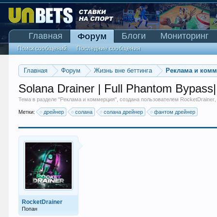
Главная
Блоги
Мониторинг
Форум
Поиск сообщений
Последние сообщения
Главная
Форум
Жизнь вне беттинга
Реклама и ком
Solana Drainer | Full Phantom Bypass|
Тема в разделе "
Реклама и коммерция
", создана пользователем
RocketDrainer
Метки:
дрейнер
солана
солана дрейнер
фантом дрейнер
RocketDrainer
Попан