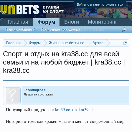
Войти или зарегистрироваться
Главная
Блоги
Мониторинг
Форум
Сканер Pinnacle
Поиск сообщений
Последние сообщения
Главная
Форум
Жизнь вне беттинга
Архив
Прогнозы на Олимпийские игры 2016
Спорт и отдых на kra38.cc для всей
семьи и на любой бюджет | kra38.cc |
kra38.cc
Tcontingross
Лудоман со стажем
Популярный продукт на:
kra39.cc <-> kra39.at
Истории о том, как кракен магазин меняет современный мир