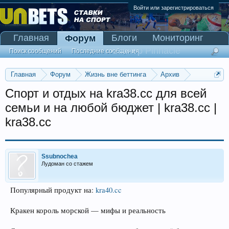
Войти или зарегистрироваться
Главная
Блоги
Мониторинг
Форум
Сканер Pinnacle
Поиск сообщений
Последние сообщения
Главная
Форум
Жизнь вне беттинга
Архив
Прогнозы на Олимпийские игры 2016
Спорт и отдых на kra38.cc для всей
семьи и на любой бюджет | kra38.cc |
kra38.cc
Ssubnochea
Лудоман со стажем
Популярный продукт на:
kra40.cc
Кракен король морской — мифы и реальность