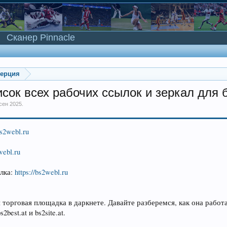
Сканер Pinnacle
мерция
к всех рабочих ссылок и зеркал для бе
 сен 2025
.
bs2webl.ru
webl.ru
ылка:
https://bs2webl.ru
я торговая площадка в даркнете. Давайте разберемся, как она рабо
best.at и bs2site.at.