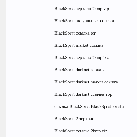
BlackSprut зеркало 2kmp vip
BlackSprut актуальные ссылки
BlackSprut ссылка tor
BlackSprut market ссылка
BlackSprut зеркало 2kmp biz
BlackSprut darknet зеркала
BlackSprut darknet market ссылка
BlackSprut darknet ссылка тор
ссылка BlackSprut BlackSprut tor site
BlackSprut 2 зеркало
BlackSprut ссылка 2kmp vip