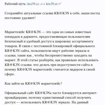
Рабочий путь:
kra39.cc <-> kra39.at
✅
Сохраняйте актуальные ссылки KR@K3N к себе, наши посты
постоянно удаляют!
Маркетплейс KR@K3N — это одна из самых известных
площадок в даркнете, предоставляющая пользователям
безопасный и удобный доступ к широкому ассортименту
товаров. В связи с постоянной блокировкой официального
KR@K3N сайта, пользователи ищут рабочие зеркала и
ссылки, такие как , чтобы беспрепятственно заходить на
маркет. В этой статье разберём, как правильно использовать
KR@K3N ссылки, что делать при недоступности сайта и
почему KR@K3N маркетплейс считается лидером в своей
сфере.
Как зайти на KR@K3N маркетплейс?
Официальный сайт KR@K3Nа часто блокируется интернет-
провайдерами, поэтому единственный способ получить
доступ — использовать KR@K3N зеркало. На данный