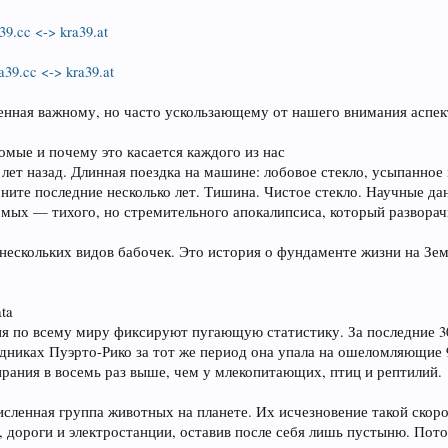
39.cc <-> kra39.at
a39.cc <-> kra39.at
щенная важному, но часто ускользающему от нашего внимания аспе
омые и почему это касается каждого из нас
 лет назад. Длинная поездка на машине: лобовое стекло, усыпанное
мните последние несколько лет. Тишина. Чистое стекло. Научные д
мых — тихого, но стремительного апокалипсиса, который разворачи
 нескольких видов бабочек. Это история о фундаменте жизни на Зе
ta
ия по всему миру фиксируют пугающую статистику. За последние 
едниках Пуэрто-Рико за тот же период она упала на ошеломляющие 
рания в восемь раз выше, чем у млекопитающих, птиц и рептилий.
ленная группа животных на планете. Их исчезновение такой скорост
, дороги и электростанции, оставив после себя лишь пустыню. Пот