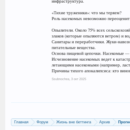
инфраструктура.
«Тихие труженики»: что мы теряем?
Роль насекомых невозможно переоценит
Опылители. Около 75% всех сельскохозя
злаков (которые опыляются ветром) и во
Санитары и переработчики. Жуки-навозн
питательные вещества.
Основа пищевой цепочки. Насекомые — 
Исчезновение насекомых ведет к катаст
летающими насекомыми (например, ласт
Причины тихого апокалипсиса: кто вино
Ssubnochea
,
3 окт 2025
Главная
Форум
Жизнь вне беттинга
Архив
Прогн