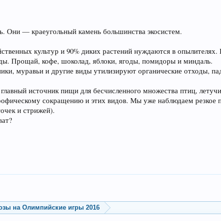
ь. Они — краеугольный камень большинства экосистем.
йственных культур и 90% диких растений нуждаются в опылителях. 
ды. Прощай, кофе, шоколад, яблоки, ягоды, помидоры и миндаль.
ики, муравьи и другие виды утилизируют органические отходы, пад
главный источник пищи для бесчисленного множества птиц, летуч
рофическому сокращению и этих видов. Мы уже наблюдаем резкое 
очек и стрижей).
ват?
озы на Олимпийские игры 2016