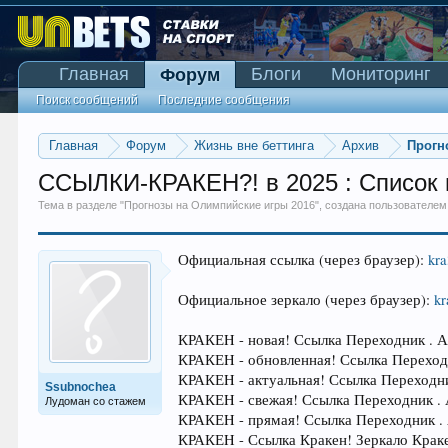
Главная
Блоги
Мониторинг
Форум
Поиск сообщений
Последние сообщения
Главная
Форум
Жизнь вне беттинга
Архив
Прогн
ССЫЛКИ-КРАКЕH?! в 2025 : Список в
Тема в разделе "
Прогнозы на Олимпийские игры 2016
", создана пользователе
Официальная ссылка (через браузер):
kra
Официальное зеркало (через браузер):
kr
КРАКЕH - новая! Ссылка Переходник . 
КРАКЕH - обновленная! Ссылка Переход
КРАКЕH - актуальная! Ссылка Переходн
Ssubnochea
КРАКЕH - свежая! Ссылка Переходник .
Лудоман со стажем
КРАКЕH - прямая! Ссылка Переходник .
КРАКЕH - Ссылка Кракен! Зеркало Крак