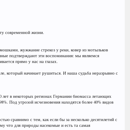
кту современной жизни.
 мошками, жужжание стрекоз у реки, ковер из мотыльков
анные подтверждают эти воспоминания: мы являемся
вается прямо у нас на глазах.
мле, который начинает рушиться. И наша судьба неразрывно с
30 лет в некоторых регионах Германии биомасса летающих
98%. Под угрозой исчезновения находятся более 40% видов
ью сравнимо с тем, как если бы за несколько десятилетий с
ому что для природы насекомые и есть та самая