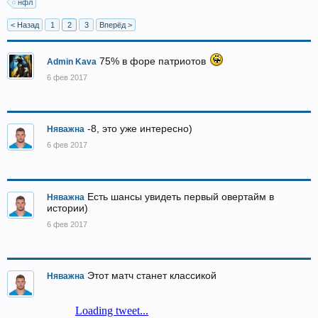
нфл
< Назад
1
2
3
Вперёд >
75% в форе патриотов
Admin Kava
6 фев 2017
-8, это уже интересно)
Няважна
6 фев 2017
Есть шансы увидеть первый овертайм в
Няважна
истории)
6 фев 2017
Этот матч станет классикой
Няважна