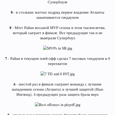
Супербоуле
8
- в стольких матчах подряд первое владение Атланты
заканчивается тачдауном
8
- Мэтт Райан восьмой MVP сезона в этом тысячелетии,
который сыграет в финале. Все предыдущие так и не
выиграли Супербоул
7
- Райан в текущем плей-офф сделал 7 пасовых тачдаунов и 0
перехватов
6
- шестой раз в финале сыграют команда с лучшим
нападением сезона (Атланта) и лучшей защитой (Нью
Ингленд). 4 предыдущих раза защита брала верх
5
- столько раз в текущем сезоне Атланта была андердогом