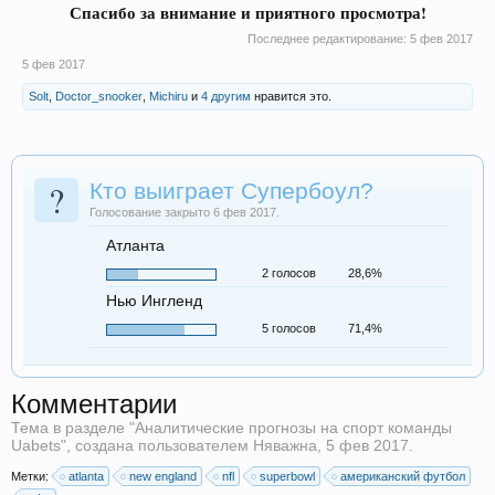
Спасибо за внимание и приятного просмотра!
Последнее редактирование:
5 фев 2017
5 фев 2017
Solt
,
Doctor_snooker
,
Michiru
и
4 другим
нравится это.
?
Кто выиграет Супербоул?
Голосование закрыто 6 фев 2017.
Атланта
2 голосов
28,6%
Нью Ингленд
5 голосов
71,4%
Комментарии
Тема в разделе "
Аналитические прогнозы на спорт команды
Uabets
", создана пользователем
Няважна
,
5 фев 2017
.
Метки:
atlanta
new england
nfl
superbowl
американский футбол