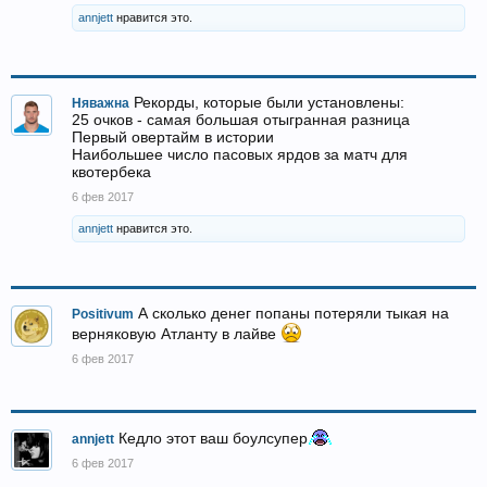
annjett
нравится это.
Рекорды, которые были установлены:
Няважна
25 очков - самая большая отыгранная разница
Первый овертайм в истории
Наибольшее число пасовых ярдов за матч для
квотербека
6 фев 2017
annjett
нравится это.
А сколько денег попаны потеряли тыкая на
Positivum
верняковую Атланту в лайве
6 фев 2017
Кедло этот ваш боулсупер
annjett
6 фев 2017