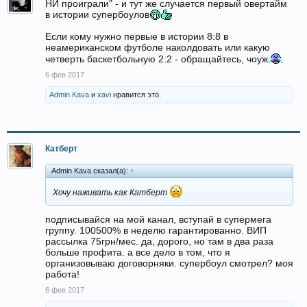
НИ проиграли" - и тут же случается первый овертайм
в истории супербоулов
Если кому нужно первые в истории 8:8 в
неамериканском футболе наколдовать или какую
четверть баскетбольную 2:2 - обращайтесь, чоуж
6 фев 2017
Admin Kava
и
xavi
нравится это.
Катберт
Admin Kava сказал(а):
↑
Хочу наживать как Катберт
подписывайся на мой канал, вступай в супермега
группу. 100500% в неделю гарантированно. ВИП
рассылка 75грн/мес. да, дорого, но там в два раза
больше профита. а все дело в том, что я
организовываю договорняки. супербоул смотрел? моя
работа!
6 фев 2017