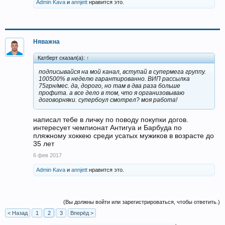
Admin Kava
и
annjett
нравится это.
Няважна
Катберт сказал(а):
↑
подписывайся на мой канал, вступай в супермега группу.
100500% в неделю гарантированно. ВИП рассылка
75грн/мес. да, дорого, но там в два раза больше
профита. а все дело в том, что я организовываю
договорняки. супербоул смотрел? моя работа!
написал тебе в личку по поводу покупки догов.
интересует чемпионат Антигуа и Барбуда по
пляжному хоккею среди усатых мужиков в возрасте до
35 лет
6 фев 2017
Admin Kava
и
annjett
нравится это.
(Вы должны войти или зарегистрироваться, чтобы ответить.)
< Назад
1
2
3
Вперёд >