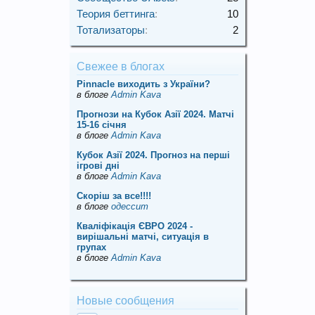
Теория беттинга
:
10
Тотализаторы
:
2
Свежее в блогах
Pinnacle виходить з України?
в блоге
Admin Kava
Прогнози на Кубок Азії 2024. Матчі
15-16 січня
в блоге
Admin Kava
Кубок Азії 2024. Прогноз на перші
ігрові дні
в блоге
Admin Kava
Скорiш за все!!!!
в блоге
одессит
Кваліфікація ЄВРО 2024 -
вирішальні матчі, ситуація в
групах
в блоге
Admin Kava
Новые сообщения