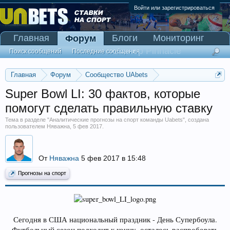
Войти или зарегистрироваться
Главная
Блоги
Мониторинг
Форум
Сканер Pinnacle
Поиск сообщений
Последние сообщения
Главная
Форум
Сообщество UAbets
Аналитические прогнозы на спорт команды Uabets
Super Bowl LI: 30 фактов, которые
помогут сделать правильную ставку
Тема в разделе "
Аналитические прогнозы на спорт команды Uabets
", создана
пользователем
Няважна
,
5 фев 2017
.
От
Няважна
5 фев 2017 в 15:48
Прогнозы на спорт
Сегодня в США национальный праздник - День Супербоула.
Футбольный сезон подходит к концу, осталось распробовать