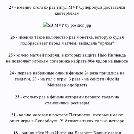
27
- именно столько раз титул MVP Супербоула доставался
квотербекам
26
- именно такое количество раз монетка, которую судья
подбрасывает перед матчем, выпадала "орлом"
25
- кол-во матчей подряд, в которых защита Нью Ингленда
не позволяет игрокам соперника набрать 90+ ярдов на выносе
24
- первые набранные очки в финале 24 раза пришлись на
тачдаун, 23 - на гол с игры, 3 раза - на сейфти (Флойд
Мейвезер одобряет)
23
- столько раз в финале авторами первого тачдауна
становились ресиверы
21
- кол-во человек в ростере Патриотов, которые имеют
опыт игры в Супербоуле. У Атланты таких только четверо
18
- раннингбек Нью Ингленда Легаретт Блаунт сделал