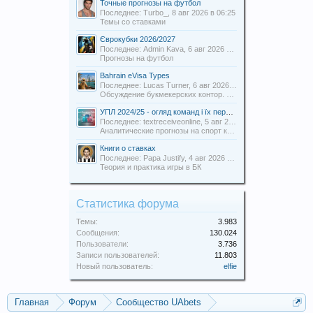
Точные прогнозы на футбол
Последнее: Turbo_,
8 авг 2026 в 06:25
Темы со ставками
Єврокубки 2026/2027
Последнее: Admin Kava,
6 авг 2026 в 19:31
Прогнозы на футбол
Bahrain eVisa Types
Последнее: Lucas Turner,
6 авг 2026 в 13:16
Обсуждение букмекерских контор. Отзывы о БК.
УПЛ 2024/25 - огляд команд і їх перспективи
Последнее: textreceiveonline,
5 авг 2026 в 20:54
Аналитические прогнозы на спорт команды Uabets
Книги о ставках
Последнее: Papa Justify,
4 авг 2026 в 00:12
Теория и практика игры в БК
Статистика форума
Темы:
3.983
Сообщения:
130.024
Пользователи:
3.736
Записи пользователей:
11.803
Новый пользователь:
elfie
Главная
Форум
Сообщество UAbets