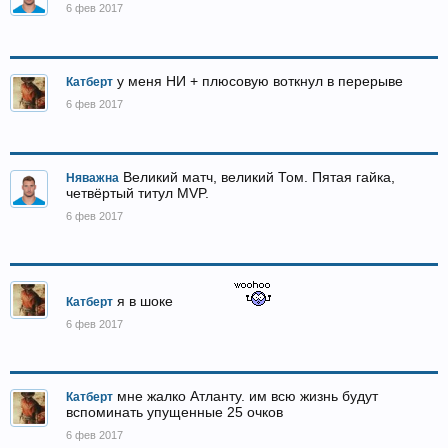
6 фев 2017
у меня НИ + плюсовую воткнул в перерыве
Катберт
6 фев 2017
Великий матч, великий Том. Пятая гайка,
Няважна
четвёртый титул MVP.
6 фев 2017
я в шоке
Катберт
6 фев 2017
мне жалко Атланту. им всю жизнь будут
Катберт
вспоминать упущенные 25 очков
6 фев 2017