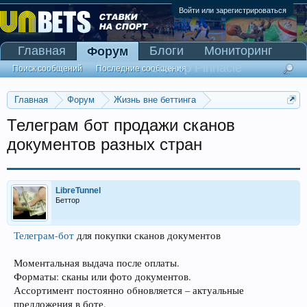
Войти или зарегистрироваться
Главная
Блоги
Мониторинг
Форум
Сканер Pinnacle
Поиск сообщений
Последние сообщения
Главная
Форум
Жизнь вне беттинга
Реклама и коммерция
Телеграм бот продажи сканов
документов разных стран
LibreTunnel
Беттор
Телеграм-бот
для покупки сканов документов
Моментальная выдача после оплаты.
Форматы: сканы или фото документов.
Ассортимент постоянно обновляется – актуальные
предложения в боте.