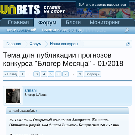
Войти или зарегистрироваться
Главная
Блоги
Мониторинг
Форум
Сканер Pinnacle
Поиск сообщений
Последние сообщения
Главная
Форум
Наши конкурсы
Конкурс "Блогер Месяца"
Тема для публикации прогнозов
конкурса "Блогер Месяца" - 01/2018
< Назад
1
←
3
4
5
6
7
→
9
Вперёд >
armani
Блогер UAbets
armani сказал(а):
↑
25. 15.01 03-30 Открытый чемпионат Австралии. Женщины.
Одиночный разряд. 1/64 финала
Вильямс - Бенцич счет 2-0 2.92 пин