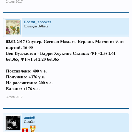
2 фев 2017
Doctor_snooker
Команда UAbets
03.02.2017 Снукер. German Masters. Берлин. Матчи из 9-ти
партий. 16-00
Бен Вулластон - Барри Хоукинс
Ставка: Ф1(+2.5) 1.61
bet365; Ф1(+1.5) 2.20 bet365
Поставлено: 400 у.е.
Получено: +376 у.е.
Не рассчитано: 200 у.е.
Баланс: +176 у.е.
3 фев 2017
annjett
Gastão