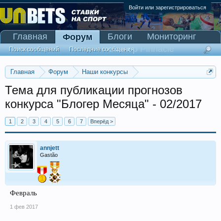
Войти или зарегистрироваться
Главная
Блоги
Мониторинг
Форум
Сканер Pinnacle
Поиск сообщений
Последние сообщения
Главная
Форум
Наши конкурсы
Конкурс "Блогер Месяца"
Тема для публикации прогнозов
конкурса "Блогер Месяца" - 02/2017
1
2
3
4
5
6
7
Вперёд >
annjett
Gastão
Февраль
1 фев 2017