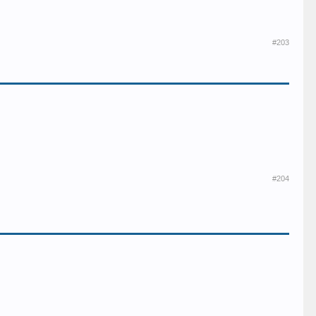
#203
#204