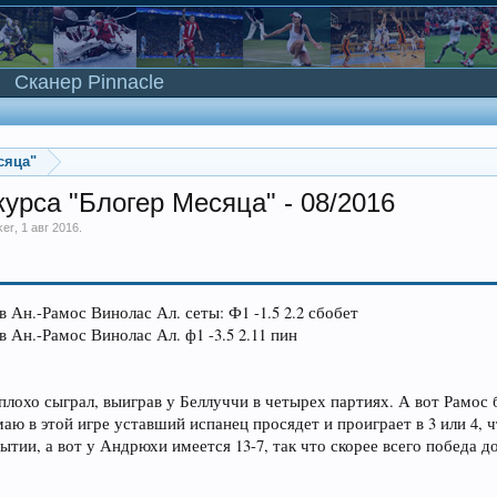
Сканер Pinnacle
сяца"
урса "Блогер Месяца" - 08/2016
ker
,
1 авг 2016
.
 Ан.-Рамос Винолас Ал. сеты: Ф1 -1.5 2.2 сбобет
 Ан.-Рамос Винолас Ал. ф1 -3.5 2.11 пин
нплохо сыграл, выиграв у Беллуччи в четырех партиях. А вот Рамос 
аю в этой игре уставший испанец просядет и проиграет в 3 или 4, 
рытии, а вот у Андрюхи имеется 13-7, так что скорее всего победа 