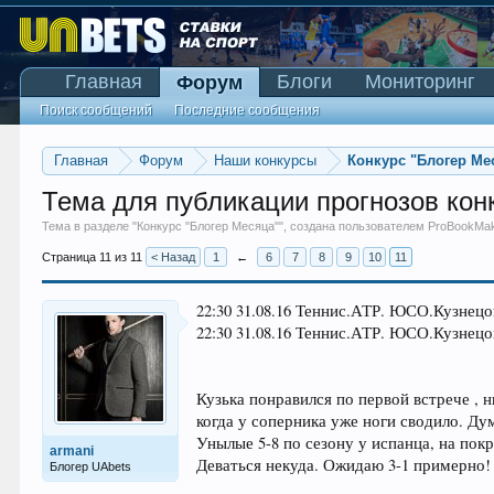
Главная
Блоги
Мониторинг
Форум
Поиск сообщений
Последние сообщения
Главная
Форум
Наши конкурсы
Конкурс "Блогер Ме
Тема для публикации прогнозов конк
Тема в разделе "
Конкурс "Блогер Месяца"
", создана пользователем
ProBookMa
Страница 11 из 11
< Назад
1
←
6
7
8
9
10
11
22:30 31.08.16 Теннис.АТР. ЮСО.Кузнецов
22:30 31.08.16 Теннис.АТР. ЮСО.Кузнецов
Кузька понравился по первой встрече , 
когда у соперника уже ноги сводило. Дум
Унылые 5-8 по сезону у испанца, на пок
armani
Деваться некуда. Ожидаю 3-1 примерно!
Блогер UAbets