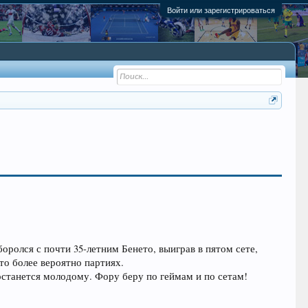
Войти или зарегистрироваться
боролся с почти 35-летним Бенето, выиграв в пятом сете,
что более вероятно партиях.
достанется молодому. Фору беру по геймам и по сетам!