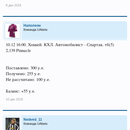
8 дек 2018
Наполеон
Команда UAbets
10.12 16:00. Хоккей. КХЛ. Автомобилист - Спартак. тб(5)
2,139 Pinnacle
Поставлено: 300 у.е.
Получено: 255 у.е.
Не рассчитано: 100 у.е.
Баланс: +55 у.е.
10 дек 2018
Nedved_11
Команда UAbets