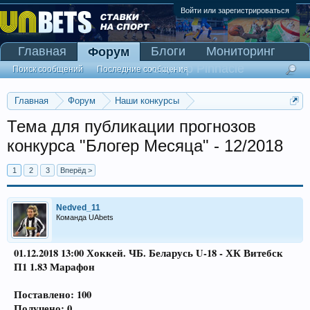
Войти или зарегистрироваться
Главная
Блоги
Мониторинг
Форум
Сканер Pinnacle
Поиск сообщений
Последние сообщения
Главная
Форум
Наши конкурсы
Конкурс "Блогер Месяца"
Тема для публикации прогнозов
конкурса "Блогер Месяца" - 12/2018
1
2
3
Вперёд >
Nedved_11
Команда UAbets
01.12.2018 13:00 Хоккей. ЧБ. Беларусь U-18 - ХК Витебск
П1 1.83 Марафон
Поставлено: 100
Получено: 0