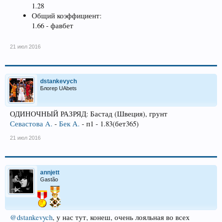
1.28
Общий коэффициент:
1.66 - фавбет
21 июл 2016
dstankevych
Блогер UAbets
ОДИНОЧНЫЙ РАЗРЯД: Бастад (Швеция), грунт
Севастова A.
-
Бек А.
- п1 - 1.83(бет365)
21 июл 2016
annjett
Gastão
@dstankevych
, у нас тут, конеш, очень лояльная во всех