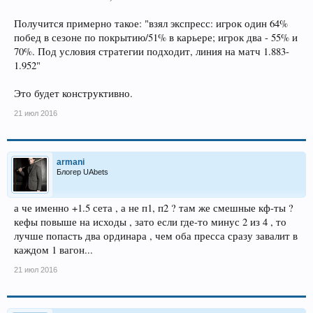
Получится примерно такое: "взял экспресс: игрок один 64%
побед в сезоне по покрытию/51% в карьере; игрок два - 55% и
70%. Под условия стратегии подходит, линия на матч 1.883-
1.952"
Это будет конструктивно.
21 июл 2016
armani
Блогер UAbets
а че именно +1.5 сета , а не п1, п2 ? там же смешные кф-ты ?
кефы повыше на исходы , зато если где-то минус 2 из 4 , то
лучше попасть два ординара , чем оба пресса сразу завалит в
каждом 1 вагон...
21 июл 2016