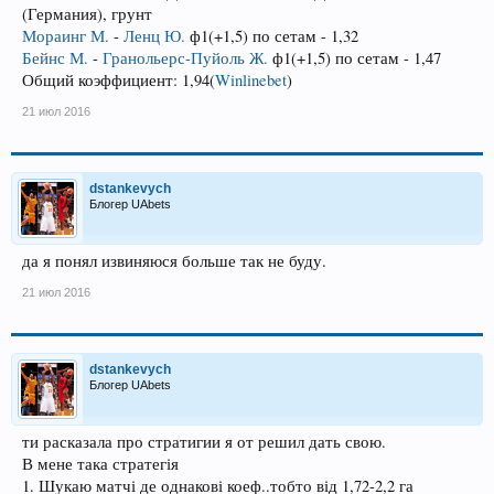
(Германия), грунт
Мораинг М.
-
Ленц Ю.
ф1(+1,5) по сетам - 1,32
Бейнс М.
-
Гранольерс-Пуйоль Ж.
ф1(+1,5) по сетам - 1,47
Общий коэффициент: 1,94(
Winlinebet
)
21 июл 2016
dstankevych
Блогер UAbets
да я понял извиняюся больше так не буду.
21 июл 2016
dstankevych
Блогер UAbets
ти расказала про стратигии я от решил дать свою.
В мене така стратегія
1. Шукаю матчі де однакові коеф..тобто від 1,72-2,2 га