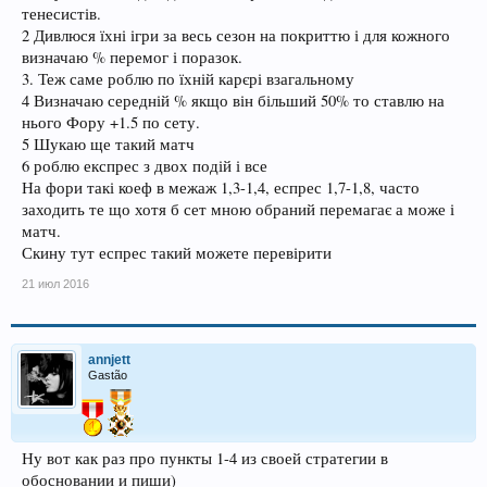
тенесистів.
2 Дивлюся їхні ігри за весь сезон на покриттю і для кожного
визначаю % перемог і поразок.
3. Теж саме роблю по їхній карєрі взагальному
4 Визначаю середній % якщо він більший 50% то ставлю на
нього Фору +1.5 по сету.
5 Шукаю ще такий матч
6 роблю експрес з двох подій і все
На фори такі коеф в межаж 1,3-1,4, еспрес 1,7-1,8, часто
заходить те що хотя б сет мною обраний перемагає а може і
матч.
Скину тут еспрес такий можете перевірити
21 июл 2016
annjett
Gastão
Ну вот как раз про пункты 1-4 из своей стратегии в
обосновании и пиши)