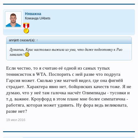
Няважна
Команда UAbets
annjett сказал(а):
↑
Думаешь, Крис настолько выжила из ума, что даже подготовку к Рио
завалит?
Если честно, то я считаю её одной из самых тупых
теннисисток в WTA. Поспорить с ней разве что подруга
Гарсия может. Сколько уже матчей видел, где она фигнёй
страдает. Характера явно нет, бойцовских качеств тоже. Я не
думаю, что у неё там галочка насчёт Олимпиады - тусовки и
т.д. важнее. Кроуфорд в этом плане мне более симпатична -
работяга, которая может удивить. Ну фора ведь великовата,
разве нет?
19 июл 2016