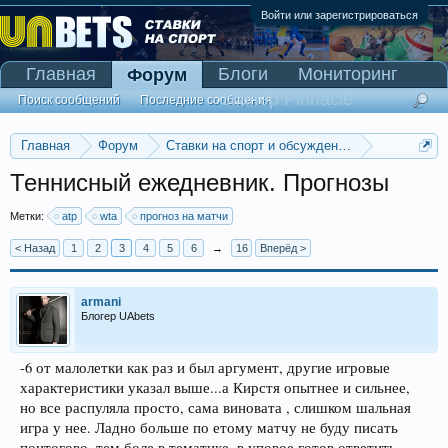
Войти или зарегистрироваться
Главная
Блоги
Мониторинг
Форум
Сканер Pinnacle
Поиск сообщений
Последние сообщения
Главная
Форум
Ставки на спорт и обсуждение спортивных со
Обсуждение ставок на теннис
Теннисный ежедневник. Прогнозы
Метки:
atp
wta
прогноз на матчи
< Назад
1
2
3
4
5
6
→
16
Вперёд >
armani
Блогер UAbets
-6 от малолетки как раз и был аргумент, другие игровые
характеристики указал выше...а Кирстя опытнее и сильнее,
но все распуляла просто, сама виновата , слишком шальная
игра у нее. Ладно больше по етому матчу не буду писать
поитогово, тем боле в тематике, в уповое готов ответить