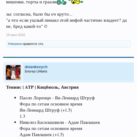
вишенки, торты и граали
зы: согласна, было бы оч круто...
"а что если ушлый пинакл этой инфой частично владеет? да
не, бред какой-то" ©
19 июл 2016
Няважна
нравится это.
dstankevych
Блогер UAbets
Теннис | ATP | Кицбюэль, Австрия
Паоло Лоренци - Ян-Леннард Штруф
Фора по сетам основное время
Ян-Леннард Штруф (+1.5)
1.3
Николоз Басилашвили - Адам Павлашек
Фора по сетам основное время
Адам Павлашек (+1.5)