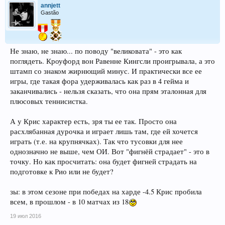
annjett
Gastão
Не знаю, не знаю... по поводу "великовата" - это как
поглядеть. Кроуфорд вон Равенне Кингсли проигрывала, а это
штамп со знаком жирнющий минус. И практически все ее
игры, где такая фора удерживалась как раз в 4 гейма и
заканчивались - нельзя сказать, что она прям эталонная для
плюсовых теннисистка.
А у Крис характер есть, зря ты ее так. Просто она
расхлябанная дурочка и играет лишь там, где ей хочется
играть (т.е. на крупнячках). Так что тусовки для нее
однозначно не выше, чем ОИ. Вот "фигнёй страдает" - это в
точку. Но как просчитать: она будет фигней страдать на
подготовке к Рио или не будет?
зы: в этом сезоне при победах на харде -4.5 Крис пробила
всем, в прошлом - в 10 матчах из 18
19 июл 2016