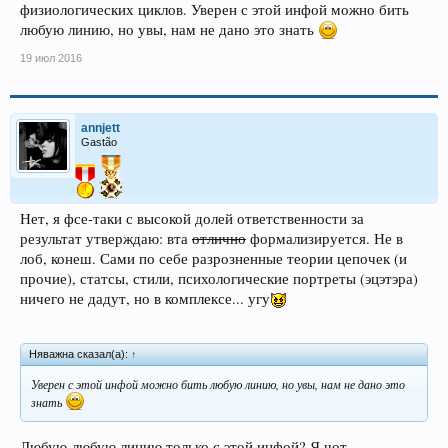
физиологических циклов. Уверен с этой инфой можно бить
любую линию, но увы, нам не дано это знать
19 июл 2016
annjett
Gastão
Нет, я фсе-таки с высокой долей ответственности за
результат утверждаю: вта
отлично
формализируется. Не в
лоб, конеш. Сами по себе разрозненные теории цепочек (и
прочие), статсы, стили, психологические портреты (эцэтэра)
ничего не дадут, но в комплексе... угу
Няважна сказал(а):
↑
Уверен с этой инфой можно бить любую линию, но увы, нам не дано это
знать
Любую-любую линию только с этой инфой? Я чот