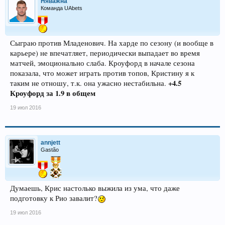
Няважна
Команда UAbets
Сыграю против Младенович. На харде по сезону (и вообще в
карьере) не впечатляет, периодически выпадает во время
матчей, эмоционально слаба. Кроуфорд в начале сезона
показала, что может играть против топов, Кристину я к
+4.5
таким не отношу, т.к. она ужасно нестабильна.
Кроуфорд за 1.9 в общем
19 июл 2016
annjett
Gastão
Думаешь, Крис настолько выжила из ума, что даже
подготовку к Рио завалит?
19 июл 2016