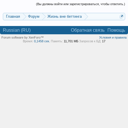
(Вы должны войти или зарегистрироваться, чтобы ответить.)
Главная
Форум
Жизнь вне беттинга
Реклама и коммерция
Russian (RU)
Обратная связь
Помощь
Forum software by XenForo™
Условия и правила
Время:
0,1458 сек.
Память:
11,701 МБ
Запросов к БД:
17