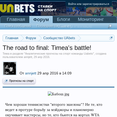
Войти или зарегистрироваться
Главная
Блоги
Мониторинг
Форум
Сканер Pinnacle
Поиск сообщений
Последние сообщения
Главная
Форум
Сообщество UAbets
Аналитические прогнозы на спорт команды Uabets
The road to final: Timea's battle!
Тема в разделе "
Аналитические прогнозы на спорт команды Uabets
", создана
пользователем
annjett
,
29 апр 2016
.
От
annjett
29 апр 2016 в 14:09
Прогнозы на спорт
Чем хороши теннисистки "второго эшелона"? Не те, кто
ведет в протуре борьбу за мэйджоры и планомерно
окучивает мастерсы, но те, кто бьются на кортах WTA