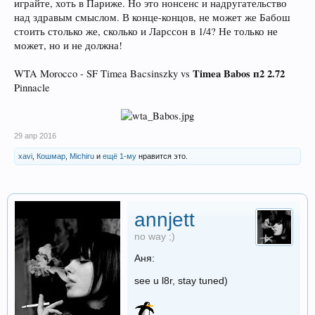
играйте, хоть в Париже. Но это нонсенс и надругательство
над здравым смыслом. В конце-концов, не может же Бабош
стоить столько же, сколько и Ларссон в 1/4? Не только не
может, но и не должна!
Timea Babos п2 2.72
WTA Morocco - SF Timea Bacsinszky vs
Pinnacle
29 апр 2016
xavi
,
Кошмар
,
Michiru
и
ещё 1-му
нравится это.
annjett
no way ;)
Аня:
see u l8r, stay tuned)