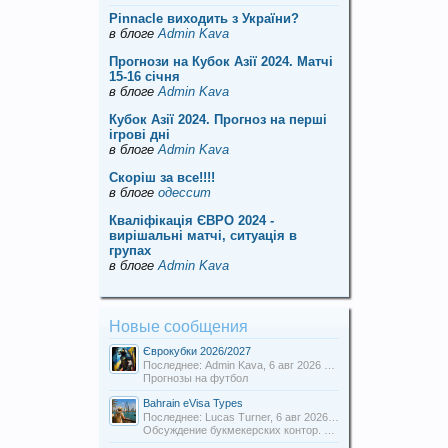
Pinnacle виходить з України?
в блоге
Admin Kava
Прогнози на Кубок Азії 2024. Матчі
15-16 січня
в блоге
Admin Kava
Кубок Азії 2024. Прогноз на перші
ігрові дні
в блоге
Admin Kava
Скорiш за все!!!!
в блоге
одессит
Кваліфікація ЄВРО 2024 -
вирішальні матчі, ситуація в
групах
в блоге
Admin Kava
Новые сообщения
Єврокубки 2026/2027
Последнее: Admin Kava,
6 авг 2026 в 19:31
Прогнозы на футбол
Bahrain eVisa Types
Последнее: Lucas Turner,
6 авг 2026 в 13:16
Обсуждение букмекерских контор. Отзывы о БК.