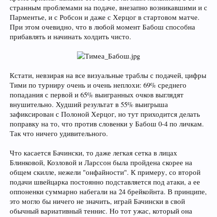
странным проблемами на подаче, внезапно возникавшими и с
Парментье, и с Робсон и даже с Херцог в стартовом матче.
При этом очевидно, что в любой момент Бабош способна
прибавлять и начинать холдить чисто.
Кстати, невзирая на все визуальные траблы с подачей, цифры
Тими по турниру очень и очень неплохи: 69% среднего
попадания с первой и 65% выигранных очков выглядят
внушительно. Худший результат в 55% выигрыша
зафиксирован с Полоной Херцог, но тут приходится делать
поправку на то, что против словенки у Бабош 0-4 по личкам.
Так что ничего удивительного.
Что касается Бачински, то даже легкая сетка в лицах
Блинковой, Козловой и Ларссон была пройдена скорее на
общем скилле, нежели "онфайности". К примеру, со второй
подачи швейцарка постоянно подставляется под атаки, а ее
оппоненки суммарно набегали на 24 брейкойнта. В принципе,
это могло бы ничего не значить, играй Бачински в свой
обычный вариативный теннис. Но тот ужас, который она