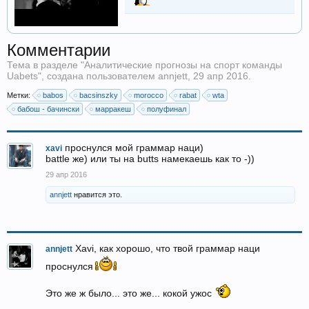
Комментарии
Тема в разделе "
Аналитические прогнозы на спорт команды
Uabets
", создана пользователем
annjett
,
29 апр 2016
.
Метки:
babos
bacsinszky
morocco
rabat
wta
бабош - бачински
марракеш
полуфинал
проснулся мой граммар наци)
xavi
battle же) или ты на butts намекаешь как то -))
29 апр 2016
annjett
нравится это.
Xavi, как хорошо, что твой граммар наци
annjett
проснулся
Это же ж было... это же... кокой ужос