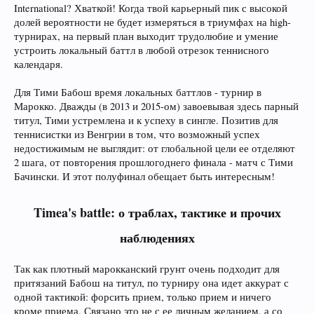
International? Хваткой! Когда твой карьерный пик с высокой
долей вероятности не будет измеряться в триумфах на high-
турнирах, на первый план выходит трудолюбие и умение
устроить локальный баттл в любой отрезок теннисного
календаря.
Для Тими Бабош время локальных баттлов - турнир в
Марокко. Дважды (в 2013 и 2015-ом) завоевывая здесь парный
титул, Тими устремлена и к успеху в сингле. Позитив для
теннисистки из Венгрии в том, что возможный успех
недостижимым не выглядит: от глобальной цели ее отделяют
2 шага, от повторения прошлогоднего финала - матч с Тими
Бачински. И этот полуфинал обещает быть интересным!
Timea's battle: о траблах, тактике и прочих
наблюдениях
Так как плотный марокканский грунт очень подходит для
притязаний Бабош на титул, по турниру она идет аккурат с
одной тактикой: форсить прием, только прием и ничего
кроме приема. Связано это не с ее личным желанием, а со