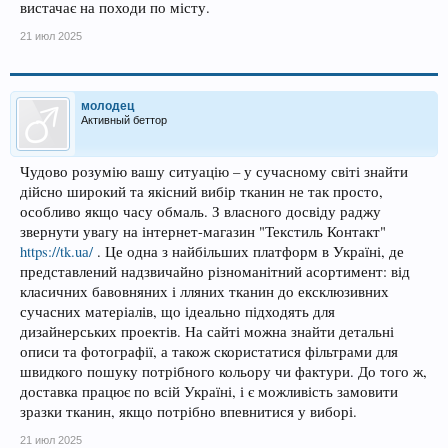
вистачає на походи по місту.
21 июл 2025
молодец
Активный беттор
Чудово розумію вашу ситуацію – у сучасному світі знайти
дійсно широкий та якісний вибір тканин не так просто,
особливо якщо часу обмаль. З власного досвіду раджу
звернути увагу на інтернет-магазин "Текстиль Контакт"
https://tk.uа/
. Це одна з найбільших платформ в Україні, де
представлений надзвичайно різноманітний асортимент: від
класичних бавовняних і лляних тканин до ексклюзивних
сучасних матеріалів, що ідеально підходять для
дизайнерських проектів. На сайті можна знайти детальні
описи та фотографії, а також скористатися фільтрами для
швидкого пошуку потрібного кольору чи фактури. До того ж,
доставка працює по всій Україні, і є можливість замовити
зразки тканин, якщо потрібно впевнитися у виборі.
21 июл 2025