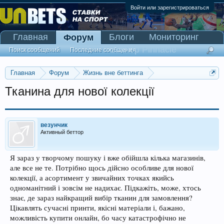
Войти или зарегистрироваться
Главная
Блоги
Мониторинг
Форум
Сканер Pinnacle
Поиск сообщений
Последние сообщения
Главная
Форум
Жизнь вне беттинга
Реклама и коммерция
Тканина для нової колекції
везунчик
Активный беттор
Я зараз у творчому пошуку і вже обійшла кілька магазинів,
але все не те. Потрібно щось дійсно особливе для нової
колекції, а асортимент у звичайних точках якийсь
одноманітний і зовсім не надихає. Підкажіть, може, хтось
знає, де зараз найкращий вибір тканин для замовлення?
Цікавлять сучасні принти, якісні матеріали і, бажано,
можливість купити онлайн, бо часу катастрофічно не