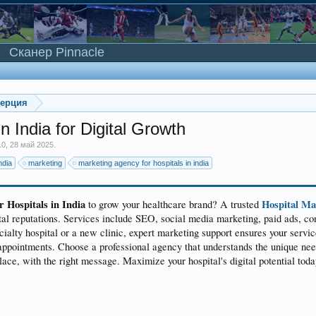
Сканер Pinnacle
мерция
 India for Digital Growth
10
,
28 май 2025
.
ndia
marketing
marketing agency for hospitals in india
 Hospitals in India
Hospital Ma
to grow your healthcare brand? A trusted
igital reputations. Services include SEO, social media marketing, paid ads, c
ialty hospital or a new clinic, expert marketing support ensures your servic
al appointments. Choose a professional agency that understands the unique ne
place, with the right message. Maximize your hospital's digital potential toda