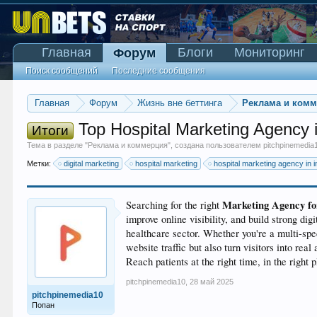
Главная
Блоги
Мониторинг
Форум
Поиск сообщений
Последние сообщения
Главная
Форум
Жизнь вне беттинга
Реклама и ком
Top Hospital Marketing Agency in
Итоги
Тема в разделе "
Реклама и коммерция
", создана пользователем
pitchpinemedia
Метки:
digital marketing
hospital marketing
hospital marketing agency in i
Marketing Agency for
Searching for the right
improve online visibility, and build strong d
healthcare sector. Whether you're a multi-spec
website traffic but also turn visitors into re
Reach patients at the right time, in the right 
pitchpinemedia10
,
28 май 2025
pitchpinemedia10
Попан