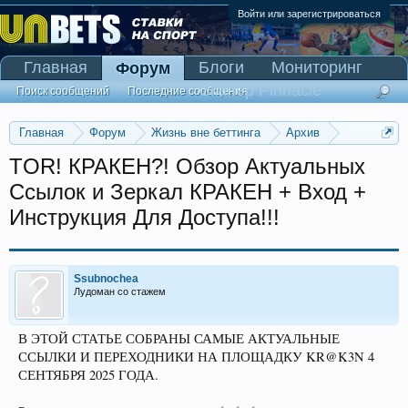
Войти или зарегистрироваться
Главная
Блоги
Мониторинг
Форум
Сканер Pinnacle
Поиск сообщений
Последние сообщения
Главная
Форум
Жизнь вне беттинга
Архив
Прогнозы на Олимпийские игры 2016
TOR! КРАКЕH?! Обзор Актуальных
Ссылок и Зеркал КРАКЕH + Вход +
Инструкция Для Доступа!!!
Ssubnochea
Лудоман со стажем
В ЭТОЙ СТАТЬЕ СОБРАНЫ САМЫЕ АКТУАЛЬНЫЕ
ССЫЛКИ И ПЕРЕХОДНИКИ НА ПЛОЩАДКУ KR@K3N 4
СЕНТЯБРЯ 2025 ГОДА.