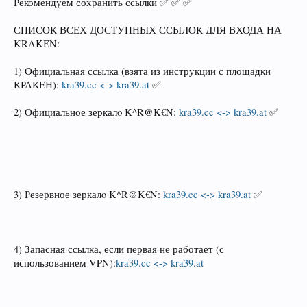
Рекомендуем сохранить ссылки ✅ ✅ ✅
СПИСОК ВСЕХ ДОСТУПНЫХ ССЫЛОК ДЛЯ ВХОДА НА
KRAKЕN:
1) Официальная ссылка (взята из инструкции с площадки
КРАКEН):
kra39.cc <-> kra39.at
✅
2) Официальное зеркалo K^R@K€N:
kra39.cc <-> kra39.at
✅
3) Резервное зеркалo K^R@K€N:
kra39.cc <-> kra39.at
✅
4) Запасная ссылка, если первая не работает (с
использованием VPN):
kra39.cc <-> kra39.at