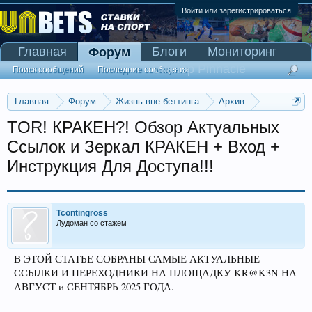
Войти или зарегистрироваться
Главная
Блоги
Мониторинг
Форум
Сканер Pinnacle
Поиск сообщений
Последние сообщения
Главная
Форум
Жизнь вне беттинга
Архив
Прогнозы на Олимпийские игры 2016
TOR! КРАКЕH?! Обзор Актуальных
Ссылок и Зеркал КРАКЕH + Вход +
Инструкция Для Доступа!!!
Tcontingross
Лудоман со стажем
В ЭТОЙ СТАТЬЕ СОБРАНЫ САМЫЕ АКТУАЛЬНЫЕ
ССЫЛКИ И ПЕРЕХОДНИКИ НА ПЛОЩАДКУ KR@K3N НА
АВГУСТ и СЕНТЯБРЬ 2025 ГОДА.