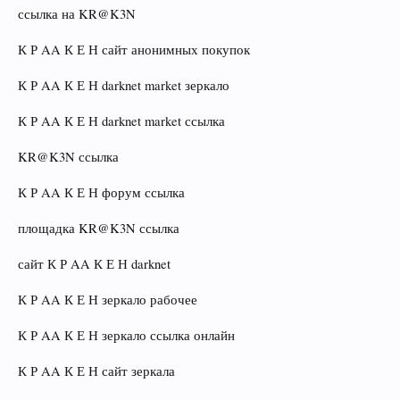
ссылка на KR@K3N
К Р AA К Е Н сайт анонимных покупок
К Р AA К Е Н darknet market зеркало
К Р AA К Е Н darknet market ссылка
KR@K3N ссылка
К Р AA К Е Н форум ссылка
площадка KR@K3N ссылка
сайт К Р AA К Е Н darknet
К Р AA К Е Н зеркало рабочее
К Р AA К Е Н зеркало ссылка онлайн
К Р AA К Е Н сайт зеркала