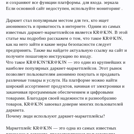
и сохраняют все функции платформы. для входа. зеркала
Если основной сайт недоступен, используйте мониторинг .
Даркнет стал популярным местом для тех, кто ищет
анонимность и приватность в интернете. Одним из самых
известных даркнет-маркетплейсов является KR@K3N. В этой
статье мы подробно расскажем о том, что такое KR@K3N,
как на него зайти и какие меры безопасности следует
предпринять. Также вы найдете актуальную ссылку на сайт и
получите пошаговую инструкцию по входу.
Что такое KR@K3N?KR@K3N — это один из крупнейших и
наиболее популярных даркнет-маркетплейсов. Этот рынок
позволяет пользователям анонимно покупать и продавать
различные товары и услуги. На платформе можно найти
широкий ассортимент продуктов, начиная от электроники и
заканчивая программным обеспечением и цифровыми
товарами. Благодаря своей надежности и разнообразию
товаров, KR@K3N завоевал доверие многих пользователей
даркнета.
Почему люди используют даркнет-маркетплейсы?
Маркетплейс KR@K3N — это одна из самых известных
площадок в даркнете, предоставляющая пользователям