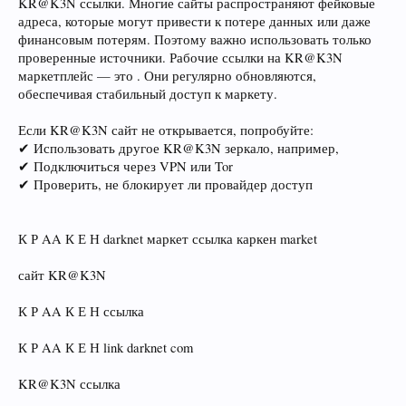
KR@K3N ссылки. Многие сайты распространяют фейковые
адреса, которые могут привести к потере данных или даже
финансовым потерям. Поэтому важно использовать только
проверенные источники. Рабочие ссылки на KR@K3N
маркетплейс — это . Они регулярно обновляются,
обеспечивая стабильный доступ к маркету.
Если KR@K3N сайт не открывается, попробуйте:
✔ Использовать другое KR@K3N зеркало, например,
✔ Подключиться через VPN или Tor
✔ Проверить, не блокирует ли провайдер доступ
К Р AA К Е Н darknet маркет ссылка каркен market
сайт KR@K3N
К Р AA К Е Н ссылка
К Р AA К Е Н link darknet com
KR@K3N ссылка