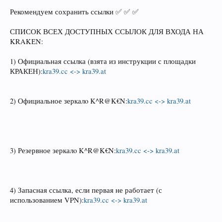
Рекомендуем сохранить ссылки ✅ ✅ ✅
СПИСОК ВСЕХ ДОСТУПНЫХ ССЫЛОК ДЛЯ ВХОДА НА
KRAKЕN:
1) Официальная ссылка (взята из инструкции с площадки
КРАКEН):
kra39.cc <-> kra39.at
2) Официальное зеркалo K^R@K€N:
kra39.cc <-> kra39.at
3) Резервное зеркалo K^R@K€N:
kra39.cc <-> kra39.at
4) Запасная ссылка, если первая не работает (с
использованием VPN):
kra39.cc <-> kra39.at