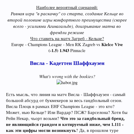
Наиболее вероятный сценарий:
Равная игра "в раскачку" со старта, создание Кельце во
второй половине игры комфортного преимущества (скорее
всего - усилиями Агинагальде), доигрывание матча во
френдли режиме
Что ставить на матч Загреб - Кельце?
Kielce Vive
Europe - Champions League - Men RK Zagreb vs
(-1.5) 1.943
Pinnacle​
Висла - Кадеттен Шаффхаузен
What's wrong with the bookies?
Есть мысль, что линия на матч Висла - Шаффхаузен - самый
большой абсурд от букмекеров за весь гандбольный сезон.
Висла Плоцк в рамках EHF Champions League - это кто?
Может, нью Кельце? Или Вардар? ПСЖ? Барселона? Хотя бы
Что это за гандбольный бренд,
Рейн Некар, чьорт возьми?
не являющийся грандом и котируемый ниже, чем 1.111 -
как эти цифры могли возникнуть
? Да, в прошлом туре