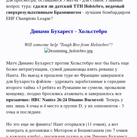
сдался ли датский TTH Holstebro, ведомый
вопрос тура:
сверхрезультативным Браммингом
- лучшим бомбардиром
EHF Champions League?
Динамо Бухарест - Хольстебро
Will someone help "Tough Bro from Holstebro"?
Матч Динамо Бухарест против Хольстебро мог бы быть еще
более интригующим, сумей динамовцы взять реванш у
Нанта. Но выезд в прошлом туре во Францию завершился
для Бухареста фэйлом - удрежать заработанные к середине
второго тайма +3 ребята из Румынии не сумели, провалили
концовку, поздно бросились атаковать и завершилось все
прозаично: HBC Nantes 26:24 Dinamo Bucuresti
. Теперь у
них лишь 4 очка и 4 место в группе D, у их оппонентов - 3
очка и последнее.
Но это еще не финита! Нант оторвался (11 очков), а вот
поиграть в догонялки с Мотором и Бешикташем (по 7 очков
у каждого клуба) - посильная задача и для Динамо Бухарест,