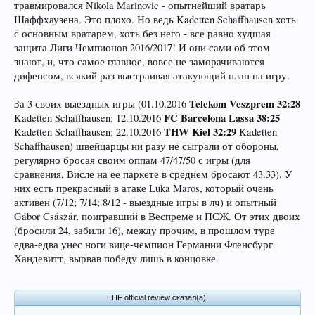
травмировался Nikola Marinovic - опытнейший вратарь
Шаффхаузена. Это плохо. Но ведь Kadetten Schaffhausen хоть
с основным вратарем, хоть без него - все равно худшая
защита Лиги Чемпионов 2016/2017! И они сами об этом
знают, и, что самое главное, вовсе не заморачиваются
дифенсом, всякий раз выстраивая атакующий план на игру.
Telekom Veszprem 32:28
За 3 своих выездных игры (01.10.2016
FC Barcelona Lassa 38:25
Kadetten Schaffhausen; 12.10.2016
THW Kiel 32:29
Kadetten Schaffhausen; 22.10.2016
Kadetten
Schaffhausen) швейцарцы ни разу не сыграли от обороны,
регулярно бросая своим оппам 47/47/50 с игры (для
сравнения, Висле на ее паркете в среднем бросают 43.33). У
них есть прекрасный в атаке Luka Maros, который очень
активен (7/12; 7/14; 8/12 - выездные игры в лч) и опытный
Gábor Császár, поигравший в Веспреме и ПСЖ. От этих двоих
(бросили 24, забили 16), между прочим, в прошлом туре
едва-едва унес ноги вице-чемпион Германии Фленсбург
Хандевитт, вырвав победу лишь в концовке.
EHF official review сказал(а):