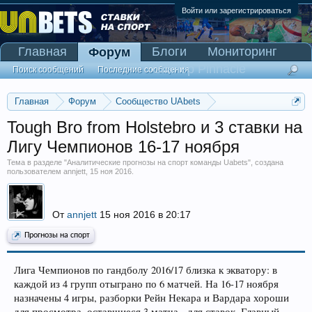
Войти или зарегистрироваться
Главная
Блоги
Мониторинг
Форум
Сканер Pinnacle
Поиск сообщений
Последние сообщения
Главная
Форум
Сообщество UAbets
Аналитические прогнозы на спорт команды Uabets
Tough Bro from Holstebro и 3 ставки на
Лигу Чемпионов 16-17 ноября
Тема в разделе "
Аналитические прогнозы на спорт команды Uabets
", создана
пользователем
annjett
,
15 ноя 2016
.
От
annjett
15 ноя 2016 в 20:17
Прогнозы на спорт
Лига Чемпионов по гандболу 2016/17 близка к экватору: в
каждой из 4 групп отыграно по 6 матчей. На 16-17 ноября
назначены 4 игры, разборки Рейн Некара и Вардара хороши
для просмотра, оставшиеся 3 матча - для ставок. Главный