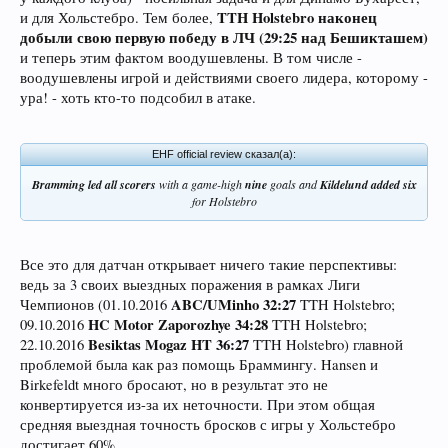
TTH Holstebro наконец
и для Хольстебро. Тем более,
добыли свою первую победу в ЛЧ (29:25 над Бешикташем)
и теперь этим фактом воодушевлены. В том числе -
воодушевлены игрой и действиями своего лидера, которому -
ура! - хоть кто-то подсобил в атаке.
EHF official review сказал(а):
Bramming led all scorers
with a game-high
nine
goals and
Kildelund added six
for Holstebro
Все это для датчан открывает ничего такие перспективы:
ведь за 3 своих выездных поражения в рамках Лиги
ABC/UMinho 32:27
Чемпионов (01.10.2016
TTH Holstebro;
HC Motor Zaporozhye 34:28
09.10.2016
TTH Holstebro;
Besiktas Mogaz HT 36:27
22.10.2016
TTH Holstebro) главной
проблемой была как раз помощь Браммингу. Hansen и
Birkefeldt много бросают, но в результат это не
конвертируется из-за их неточности. При этом общая
средняя выездная точность бросков с игры у Хольстебро
достигает 60%