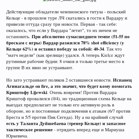
Действующие обладатели чемпионского титула - польский
Кельце - в прошлом туре ЛЧ скатались в гости к Вардару и
привезли оттуда сразу три новости. Первая - так себе:
оказалось, что если у Вардара "летит", то их ничем не
При абсолютно сумасшедшем темпе (51-55 по
остановить.
броскам с игры) Вардар разжился 78% shot efficiency (у
Кельце 62%) и оставил победу за собой: 40-34
. Так что
"матч недели" (как зрелище) удался. А теперь Kielce ждут
рутинные рабочие будни: 8 очков и только третье место в
группе В их явно не устраивают.
Испанец
Но зато устраивают поляков 2 оставшиеся новости.
Агинагальде on fire, а это значит, что будет кому помогать
Криштофу Lijewski
. Очень вовремя! Против Вардара
Криштоф провалился (0/4), но традиционная схема Кельце на
выездах предполагает не только его активную роль в
обороне, но и постоянные подключения к атакам (6/7 против
Бреста и 5/5 против Пик Сегеда). Ну а на крайний случай
есть у Таланта Дуйшебаева (тренер Кельце) и запасное
тактическое решение
- отрядить вперед еще и Мариуша
Юркевича.