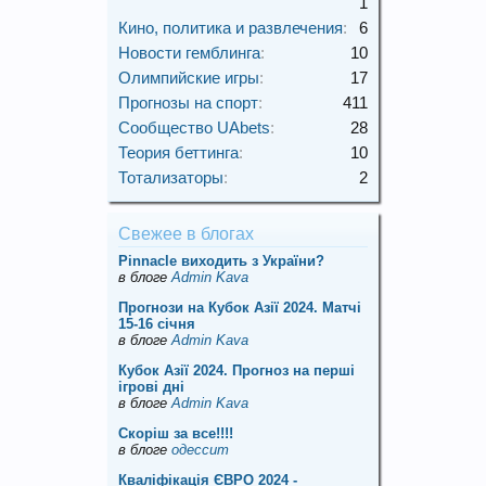
1
Кино, политика и развлечения
:
6
Новости гемблинга
:
10
Олимпийские игры
:
17
Прогнозы на спорт
:
411
Сообщество UAbets
:
28
Теория беттинга
:
10
Тотализаторы
:
2
Свежее в блогах
Pinnacle виходить з України?
в блоге
Admin Kava
Прогнози на Кубок Азії 2024. Матчі
15-16 січня
в блоге
Admin Kava
Кубок Азії 2024. Прогноз на перші
ігрові дні
в блоге
Admin Kava
Скорiш за все!!!!
в блоге
одессит
Кваліфікація ЄВРО 2024 -