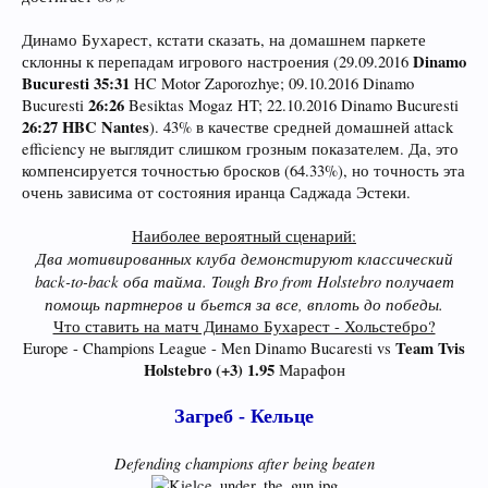
Динамо Бухарест, кстати сказать, на домашнем паркете
Dinamo
склонны к перепадам игрового настроения (29.09.2016
Bucuresti 35:31
HC Motor Zaporozhye; 09.10.2016 Dinamo
26:26
Bucuresti
Besiktas Mogaz HT; 22.10.2016 Dinamo Bucuresti
26:27 HBC Nantes
). 43% в качестве средней домашней attack
efficiency не выглядит слишком грозным показателем. Да, это
компенсируется точностью бросков (64.33%), но точность эта
очень зависима от состояния иранца Саджада Эстеки.
Наиболее вероятный сценарий:
Два мотивированных клуба демонстируют классический
back-to-back оба тайма. Tough Bro from Holstebro получает
помощь партнеров и бьется за все, вплоть до победы.
Что ставить на матч Динамо Бухарест - Хольстебро?
Team Tvis
Europe - Champions League - Men Dinamo Bucaresti vs
Holstebro (+3) 1.95
Марафон​
Загреб - Кельце
Defending champions after being beaten