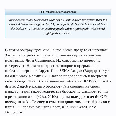
EHF official review сказал(а):
Kielce coach Talant Dujshebaev
changed his team’s defensive system from the
classic 6:0 to a more aggressive 4:2
, and it paid off. The title holders took back
the lead at 13:11 thanks to an
unstoppable Julen Aguinagalde
, who
scored
eight goals
for Kielce.
С таким бэкграундом Vive Tauron Kielce предстоит навещать
Загреб, а Загреб - это самый странный клуб в нынешнем
розыгрыше Лиги Чемпионов. Их совершенно ничего не
интересует! Но зато когда стоял вопрос о прерывании
победной серии их "друзей" по SEHA League (Вардара) - тут
на один матч в рамках ЛЧ Загреб подсобрались и выгрызли
себе победу 28:27. В остальном же ребята из HC Prvo plinarsko
drustvo Zagreb маловато бросают (39 в среднем на своем
паркете) и для такого количества бросков не слишком точны
Кельце на выездах в лч 54.67%
в реализации атак (49%). У
average attack efficiency и сумасшедшая точность бросков с
игры
- 73 против Мешков Брест, 81 с Пик Сегед, 62 с
Вардаром.