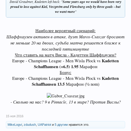
David Graubner, Kadetten left back: "
Some years ago we would have been very
proud to lose against Kiel, Veszprém and Flensburg only by three goals - but
we want more
"
Наиболее вероятный сценарий:
Шаффхаузен активен в атаке, дуэт Maros-Csaszar бросают
не меньше 20 на двоих, судьба матча решается ближе к
последней пятиминутке
Что ставить на матч Висла - Кадеттен Шаффхаузен?
Kadetten
Europe - Champions League - Men Wisla Plock vs
Schaffhausen (+6.5) 1.95
Марафон
Бонус
Kadetten
Europe - Champions League - Men Wisla Plock vs
Schaffhausen 13.5
Марафон (½ nom)
- Сколько на нас? 9 в Pinnacle, 13 в мире? Против Вислы?
15 ноя 2016
MikeLogvi
,
zdudush
,
UAPatriot
и
5 другим
нравится это.