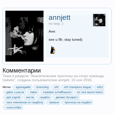
annjett
no way ;)
Аня:
see u l8r, stay tuned)
Комментарии
Тема в разделе "
Аналитические прогнозы на спорт команды
Uabets
", создана пользователем
annjett
,
15 ноя 2016
.
Метки:
aguinagalde
bramming
ehf
ehf champions league
ehfcl
gabor csaszar
habor
kadetten schaffhausen
ks vive tauron kielce
ppd zagreb
висла
гандбол
динамо бухарест
лига чемпионов по гандболу
превью
прогнозы на гандбол
хольстебро