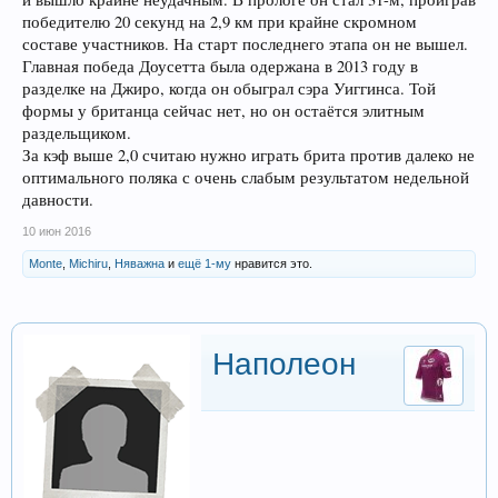
победителю 20 секунд на 2,9 км при крайне скромном
составе участников. На старт последнего этапа он не вышел.
Главная победа Доусетта была одержана в 2013 году в
разделке на Джиро, когда он обыграл сэра Уиггинса. Той
формы у британца сейчас нет, но он остаётся элитным
раздельщиком.
За кэф выше 2,0 считаю нужно играть брита против далеко не
оптимального поляка с очень слабым результатом недельной
давности.
10 июн 2016
Monte
,
Michiru
,
Няважна
и
ещё 1-му
нравится это.
Наполеон