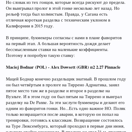
Но словак из тех гонцов, которые всегда рискуют до предела.
Он выигрывал пролог в этой гонке несколько лет назад. Но
рельеф тогда был холмистым. Правда, у Сагана есть
отличная короткая разделка с техническим уклоном в
Калифорнии в 2015 году.
В принципе, букмекеры согласны с нами в плане фаворитов
на первый этап. А большая вероятность дождя делает
бессмысленным ставки на маленькие коэффициенты.
Поэтому я попробую такую ставку:
Maciej Bodnar (POL) - Alex Dowsett (GBR) п2 2.27 Pinnacle
Мацей Боднар конечно раздельщик знатный. В прошлом году
он был четвёртым в прологе на Тиррено Адриатика, занял
пятое место там же в разделке и второе в разделке на
Вуэльте. И в этом году он был пятым на Тиррено и выиграл
разделку на De Panne. За эти заслуги букмекеры и делают его
одним из фаворитов гонки. Но...Есть одно важное НО. Поляк
только возвращается после аварии, в которую он попал на
тренировки, готовясь к классикам. Возвращение состоялось
на Туре Люксембурга, который проходил в первые дни июня,
и вышло крайне неудачным. В прологе он стал 31-м, проиграв