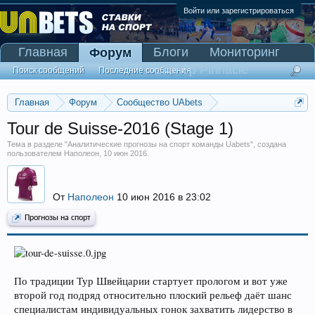
Войти или зарегистрироваться
Главная
Блоги
Мониторинг
Форум
Сканер Pinnacle
Поиск сообщений
Последние сообщения
Главная
Форум
Сообщество UAbets
Аналитические прогнозы на спорт команды Uabets
Tour de Suisse-2016 (Stage 1)
Тема в разделе "
Аналитические прогнозы на спорт команды Uabets
", создана
пользователем
Наполеон
,
10 июн 2016
.
От
Наполеон
10 июн 2016 в 23:02
Прогнозы на спорт
По традиции Тур Швейцарии стартует прологом и вот уже
второй год подряд относительно плоский рельеф даёт шанс
специалистам индивидуальных гонок захватить лидерство в