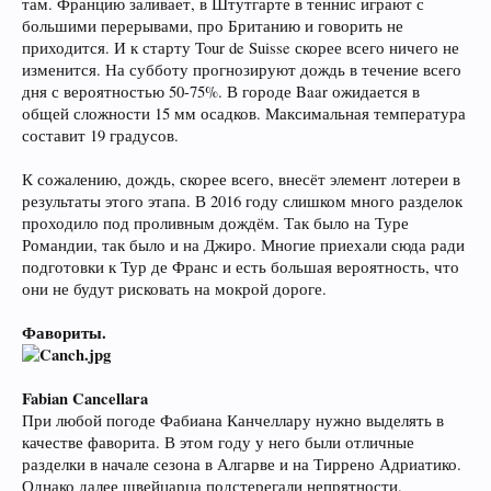
там. Францию заливает, в Штутгарте в теннис играют с
большими перерывами, про Британию и говорить не
приходится. И к старту Tour de Suisse скорее всего ничего не
изменится. На субботу прогнозируют дождь в течение всего
дня с вероятностью 50-75%. В городе Baar ожидается в
общей сложности 15 мм осадков. Максимальная температура
составит 19 градусов.
К сожалению, дождь, скорее всего, внесёт элемент лотереи в
результаты этого этапа. В 2016 году слишком много разделок
проходило под проливным дождём. Так было на Туре
Романдии, так было и на Джиро. Многие приехали сюда ради
подготовки к Тур де Франс и есть большая вероятность, что
они не будут рисковать на мокрой дороге.
Фавориты.
Fabian Cancellara
При любой погоде Фабиана Канчеллару нужно выделять в
качестве фаворита. В этом году у него были отличные
разделки в начале сезона в Алгарве и на Тиррено Адриатико.
Однако далее швейцарца подстерегали непрятности.