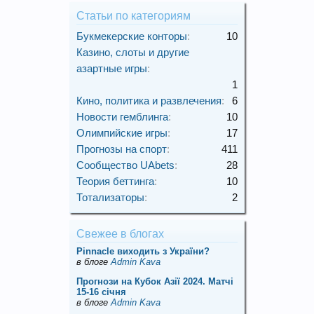
Статьи по категориям
Букмекерские конторы
:
10
Казино, слоты и другие
азартные игры
:
1
Кино, политика и развлечения
:
6
Новости гемблинга
:
10
Олимпийские игры
:
17
Прогнозы на спорт
:
411
Сообщество UAbets
:
28
Теория беттинга
:
10
Тотализаторы
:
2
Свежее в блогах
Pinnacle виходить з України?
в блоге
Admin Kava
Прогнози на Кубок Азії 2024. Матчі
15-16 січня
в блоге
Admin Kava