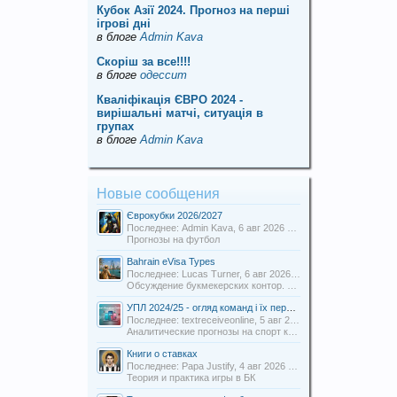
Кубок Азії 2024. Прогноз на перші
ігрові дні
в блоге
Admin Kava
Скорiш за все!!!!
в блоге
одессит
Кваліфікація ЄВРО 2024 -
вирішальні матчі, ситуація в
групах
в блоге
Admin Kava
Новые сообщения
Єврокубки 2026/2027
Последнее: Admin Kava,
6 авг 2026 в 19:31
Прогнозы на футбол
Bahrain eVisa Types
Последнее: Lucas Turner,
6 авг 2026 в 13:16
Обсуждение букмекерских контор. Отзывы о БК.
УПЛ 2024/25 - огляд команд і їх перспективи
Последнее: textreceiveonline,
5 авг 2026 в 20:54
Аналитические прогнозы на спорт команды Uabets
Книги о ставках
Последнее: Papa Justify,
4 авг 2026 в 00:12
Теория и практика игры в БК