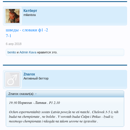
Катберт
milanista
шведы - словаки ф1 -2
7-1
6 апр 2018
benito
и
Admin Kava
нравится это.
Znarox
Активный беттор
Znarox сказал(а):
↑
19:30 Норвегия - Латвия . P1 2.10
Ochen expermentialniy sostav Latvia povezla ne eti matchi . Chelovek 3-5 iz nih
budut na chempionate , ne bolshe . V vorotah budut Čalpa i Petkus - lyudi iz
mestnogo chempionata i nikogda na takom urovne ne igravshie .