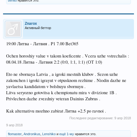
benito
нравится это.
Znarox
Активный беттор
19:00 Литва - Латвия . P1 7.00 Bet365
Ochen horoshiy value v takom koeficente . Vcera uzhe vstrechalis :
08.04.18 Литва - Латвия 2:2 (0:0, 1:1, 1:1) (ОТ 1:0)
Eto ne sbornaya Latvia , a igroki mestnih klubov . Sezon uzhe
zakonchen i igroki igrayut v otpusknom rezhime . Niodin dazhe ne
yavlaetsa kandidatom v bolshuyu sbornuyu .
Litva seryozno gotovitsa k chempionatu mira v divizione 1B .
Privlechen dazhe zvezdniy veteran Dainius Zubrus .
Kak alternativu mozhno zabirat Литва +2.5 po ravnoi .
Последнее редактирование:
9 апр 2018
9 апр 2018
flomaster
,
Andronikus
,
Lenshiko
и
ещё 1-му
нравится это.