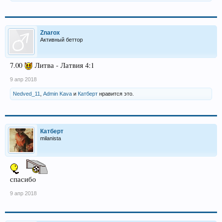
Znarox
Активный беттор
7.00
Литва - Латвия 4:1
9 апр 2018
Nedved_11
,
Admin Kava
и
Катберт
нравится это.
Катберт
milanista
спасибо
9 апр 2018