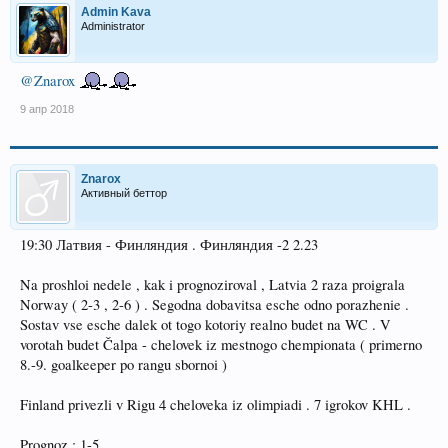
Admin Kava
Administrator
@Znarox
9 апр 2018
Znarox
Активный беттор
19:30 Латвия - Финляндия . Финляндия -2 2.23
Na proshloi nedele , kak i prognoziroval , Latvia 2 raza proigrala
Norway ( 2-3 , 2-6 ) . Segodna dobavitsa esche odno porazhenie .
Sostav vse esche dalek ot togo kotoriy realno budet na WC . V
vorotah budet Čalpa - chelovek iz mestnogo chempionata ( primerno
8.-9. goalkeeper po rangu sbornoi )
Finland privezli v Rigu 4 cheloveka iz olimpiadi . 7 igrokov KHL .
Prognoz : 1-5