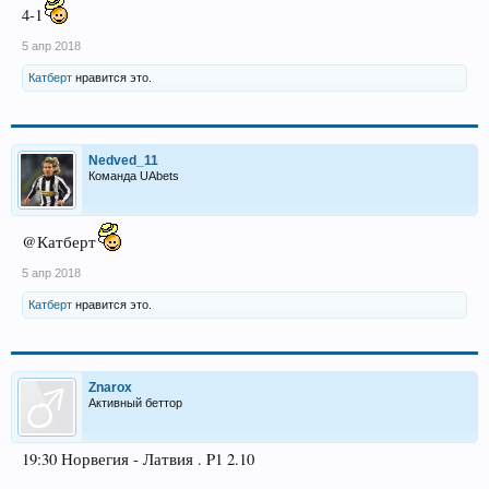
4-1
5 апр 2018
Катберт
нравится это.
Nedved_11
Команда UAbets
@Катберт
5 апр 2018
Катберт
нравится это.
Znarox
Активный беттор
19:30 Норвегия - Латвия . P1 2.10