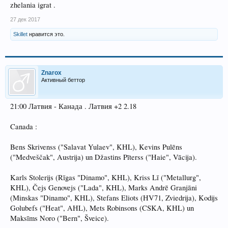
zhelania igrat .
27 дек 2017
Skillet
нравится это.
Znarox
Активный беттор
21:00 Латвия - Канада . Латвия +2 2.18
Canada :
Bens Skrivenss ("Salavat Yulaev", KHL), Kevins Pulēns
("Medveščak", Austrija) un Džastins Pīterss ("Haie", Vācija).
Karls Stolerijs (Rīgas "Dinamo", KHL), Kriss Lī ("Metallurg",
KHL), Čejs Genovejs ("Lada", KHL), Marks Andrē Granjāni
(Minskas "Dinamo", KHL), Stefans Eliots (HV71, Zviedrija), Kodijs
Golubefs ("Heat", AHL), Mets Robinsons (CSKA, KHL) un
Maksīms Noro ("Bern", Šveice).