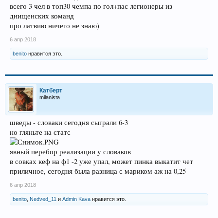
всего 3 чел в топ30 чемпа по гол+пас легионеры из
днищенских команд
про латвию ничего не знаю)
6 апр 2018
benito
нравится это.
Катберт
milanista
шведы - словаки сегодня сыграли 6-3
но гляньте на статс
явный перебор реализации у словаков
в совках кеф на ф1 -2 уже упал, может пинка выкатит чет
приличное, сегодня была разница с мариком аж на 0,25
6 апр 2018
benito
,
Nedved_11
и
Admin Kava
нравится это.