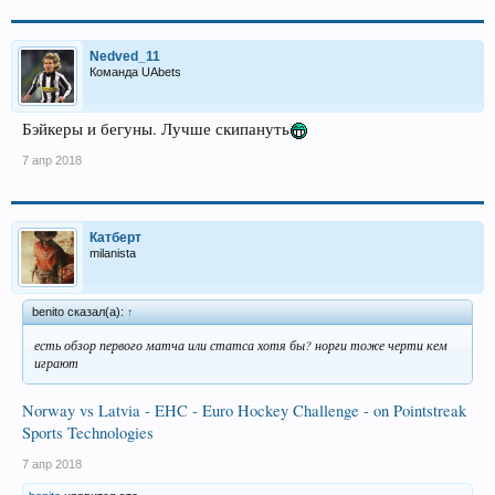
Nedved_11
Команда UAbets
Бэйкеры и бегуны. Лучше скипануть
7 апр 2018
Катберт
milanista
benito сказал(а):
↑
есть обзор первого матча или статса хотя бы? норги тоже черти кем
играют
Norway vs Latvia - EHC - Euro Hockey Challenge - on Pointstreak
Sports Technologies
7 апр 2018