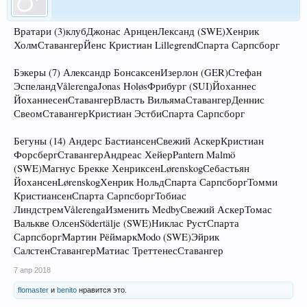
Вратари (3)клубДжонас АрнценЛександ (SWE)Хенрик
ХолмСтавангерЙенс Кристиан LillegrendСпарта Сарпсборг
Бэкеры (7) Александр БонсаксенИзерлон (GER)Стефан
ЭспеландVålerengaJonas HoløsФрибург (SUI)Йоханнес
ЙоханнесенСтавангерВласть ВильямаСтавангерДеннис
СвеомСтавангерКристиан ЭстбиСпарта Сарпсборг
Бегуны (14) Андерс БастиансенСвежий АскерКристиан
ФорсбергСтавангерАндреас ХейерPantern Malmö
(SWE)Магнус Брекке ХенриксенLørenskogСебастьян
ЙохансенLørenskogХенрик НольдСпарта СарпсборгТомми
КристиансенСпарта СарпсборгТобиас
ЛиндстремVålerengaИзменить MedbyСвежий АскерТомас
Валькве ОлсенSödertälje (SWE)Никлас РустСпарта
СарпсборгМартин РёймаркModo (SWE)Эйрик
СалстенСтавангерМатиас ТреттенесСтавангер
7 апр 2018
flomaster
и
benito
нравится это.