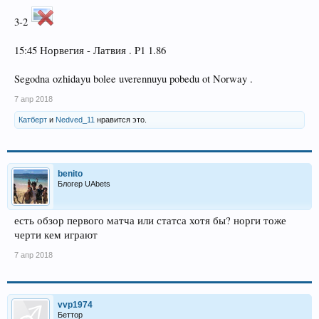
3-2
15:45 Норвегия - Латвия . P1 1.86
Segodna ozhidayu bolee uverennuyu pobedu ot Norway .
7 апр 2018
Катберт
и
Nedved_11
нравится это.
benito
Блогер UAbets
есть обзор первого матча или статса хотя бы? норги тоже
черти кем играют
7 апр 2018
vvp1974
Беттор