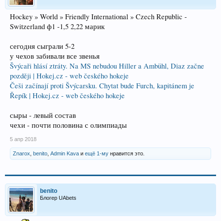
Hockey » World » Friendly International » Czech Republic -
Switzerland ф1 -1,5 2,22 марик
сегодня сыграли 5-2
у чехов забивали все звенья
Švýcaři hlásí ztráty. Na MS nebudou Hiller a Ambühl, Diaz začne
později | Hokej.cz - web českého hokeje
Češi začínají proti Švýcarsku. Chytat bude Furch, kapitánem je
Řepík | Hokej.cz - web českého hokeje
сыры - левый состав
чехи - почти половина с олимпиады
5 апр 2018
Znarox
,
benito
,
Admin Kava
и
ещё 1-му
нравится это.
benito
Блогер UAbets