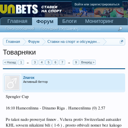
Войти или зарегистрироваться
Главная
Блоги
Мониторинг
Форум
Сканер Pinnacle
Поиск сообщений
Последние сообщения
Главная
Форум
Ставки на спорт и обсуждение спортивных со
Ставки на хоккей
Товарняки
< Назад
1
←
3
4
5
6
7
→
9
Вперёд >
Znarox
Активный беттор
Spengler Cup
16:10 Hameenlinna - Dinamo Riga . Hameenlinna (0) 2.57
Po takoi nado proveryat finnov . Vchera protiv Switzerland autsaider
KHL sovsem nikakimi bili ( 1-6 ) , prosto otbivali nomer bez kakogo