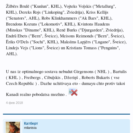
Žilbērs Brulē ("Kunlun", KHL), Vojteks Voļskis ("Metallurg",
KHL), Dereks Rojs ("Linkoping", Zviedrija), Kriss Kellijs
("Senators", AHL), Robs Klinkhammers ("Ak Bars", KHL),
Brendons Kozuns ("Lokomotiv", KHL), Kvintons Haudens
(Minskas "Dinamo", KHL), Renē Burks ("Djurgarden", Zviedrija),
Endrū Ebets ("Bern", Šveice), Meisons Reimonds ("Bern", Šveice),
Ēriks O'Dels ("Sochi", KHL), Maksīms Lapjērs ("Lugano", Šveice),
Lindejs Vejs ("Lions", Šveice) un Kristians Tomass ("Penguins",
AHL).
U nas iz optimalnogo sostava nebudut Girgensons ( NHL ) , Bartulis
( KHL ) , Freibergs , Cibuļskis , Džeriņš , Roberts Bukarts ( vse
Czech Republic ) . Dazhe uchitivaya eto - dumayu chto protiv takoi
Kanadi realno pobodatsa mozhno .
4 фев 2018
Катберт
milanista