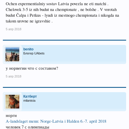
Ochen expermentialniy sostav Latvia povezla ne eti matchi .
Chelovek 3-5 iz nih budut na chempionate , ne bolshe . V vorotah
budut Čalpa i Petkus - lyudi iz mestnogo chempionata i nikogda na
takom urovne ne igravshie .
5 апр 2018
benito
Блогер UAbets
у норвегии что с составом?
5 апр 2018
Катберт
milanista
норги
A-landslaget menn: Norge-Latvia i Halden 6.-7. april 2018
человек 7 с олимпиады