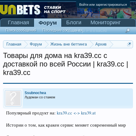
Войти или зарегистрироваться
Главная
Блоги
Мониторинг
Форум
Сканер Pinnacle
Поиск сообщений
Последние сообщения
Главная
Форум
Жизнь вне беттинга
Архив
Прогнозы на Олимпийские игры 2016
Товары для дома на kra39.cc с
доставкой по всей России | kra39.cc |
kra39.cc
Ssubnochea
Лудоман со стажем
Популярный продукт на:
kra39.cc <-> kra39.at
Истории о том, как кракен сервис меняет современный мир