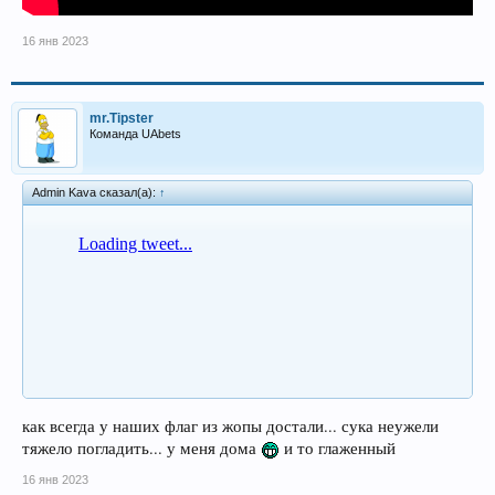
16 янв 2023
mr.Tipster
Команда UAbets
Admin Kava сказал(а):
↑
как всегда у наших флаг из жопы достали... сука неужели
тяжело погладить... у меня дома
и то глаженный
16 янв 2023