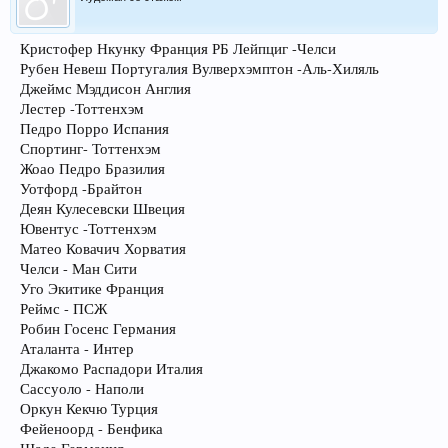
Кристофер Нкунку Франция РБ Лейпциг -Челси
Рубен Невеш Португалия Вулверхэмптон -Аль-Хиляль
Джеймс Мэддисон Англия
Лестер -Тоттенхэм
Педро Порро Испания
Спортинг- Тоттенхэм
Жоао Педро Бразилия
Уотфорд -Брайтон
Деян Кулесевски Швеция
Ювентус -Тоттенхэм
Матео Ковачич Хорватия
Челси - Ман Сити
Уго Экитике Франция
Реймс - ПСЖ
Робин Госенс Германия
Аталанта - Интер
Джакомо Распадори Италия
Сассуоло - Наполи
Оркун Кекчю Турция
Фейеноорд - Бенфика