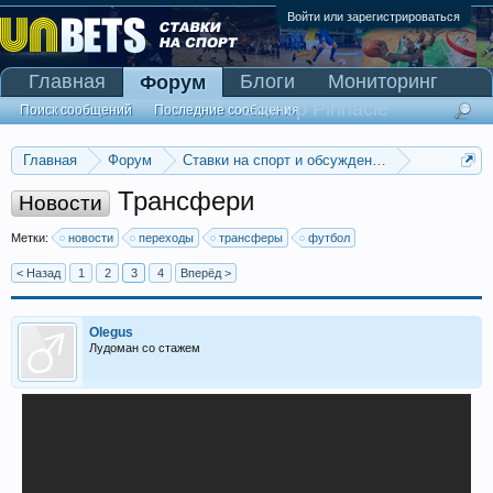
Войти или зарегистрироваться
Главная
Блоги
Мониторинг
Форум
Сканер Pinnacle
Поиск сообщений
Последние сообщения
Главная
Форум
Ставки на спорт и обсуждение спортивных со
Прогнозы на футбол
Трансфери
Новости
Метки:
новости
переходы
трансферы
футбол
< Назад
1
2
3
4
Вперёд >
Olegus
Лудоман со стажем