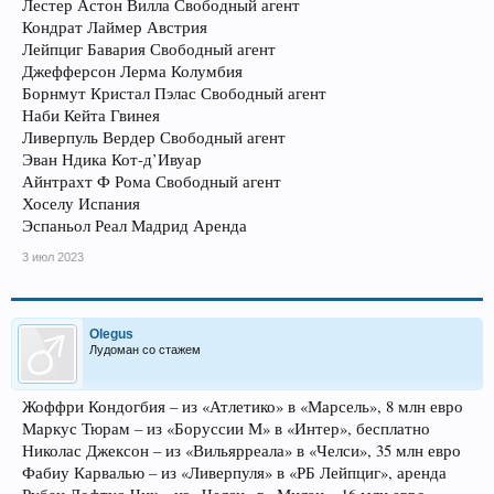
Лестер Астон Вилла Свободный агент
Кондрат Лаймер Австрия
Лейпциг Бавария Свободный агент
Джефферсон Лерма Колумбия
Борнмут Кристал Пэлас Свободный агент
Наби Кейта Гвинея
Ливерпуль Вердер Свободный агент
Эван Ндика Кот-д’Ивуар
Айнтрахт Ф Рома Свободный агент
Хоселу Испания
Эспаньол Реал Мадрид Аренда
3 июл 2023
Olegus
Лудоман со стажем
Жоффри Кондогбия – из «Атлетико» в «Марсель», 8 млн евро
Маркус Тюрам – из «Боруссии М» в «Интер», бесплатно
Николас Джексон – из «Вильярреала» в «Челси», 35 млн евро
Фабиу Карвалью – из «Ливерпуля» в «РБ Лейпциг», аренда