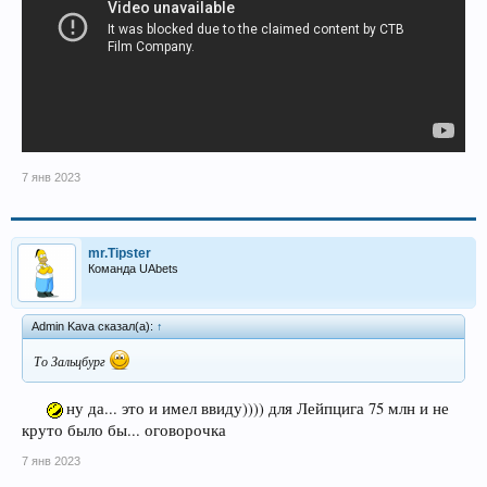
7 янв 2023
mr.Tipster
Команда UAbets
Admin Kava сказал(а):
↑
То Зальцбург
ну да... это и имел ввиду)))) для Лейпцига 75 млн и не
круто было бы... оговорочка
7 янв 2023