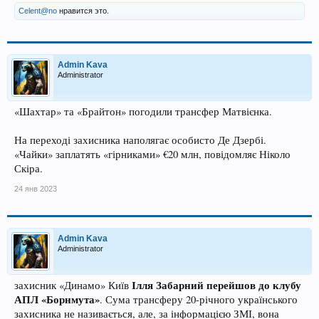
Celent@no
нравится это.
Admin Kava
Administrator
«Шахтар» та «Брайтон» погодили трансфер Матвієнка.
На переході захисника наполягає особисто Де Дзербі.
«Чайки» заплатять «гірниками» €20 млн, повідомляє Ніколо
Скіра.
24 янв 2023
Admin Kava
Administrator
Ілля Забарний перейшов до клубу
захисник «Динамо» Київ
АПЛ «Борнмута»
. Сума трансферу 20-річного українського
захисника не називається, але, за інформацією ЗМІ, вона