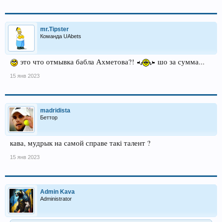
mr.Tipster
Команда UAbets
это что отмывка бабла Ахметова?!
шо за сумма...
15 янв 2023
madridista
Беттор
кава, мудрык на самой справе такі талент ?
15 янв 2023
Admin Kava
Administrator