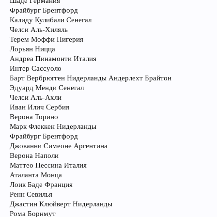
Шаде Германия
Фрайбург Брентфорд
Калиду Кулибали Сенегал
Челси Аль-Хиляль
Терем Моффи Нигерия
Лорьян Ницца
Андреа Пинамонти Италия
Интер Сассуоло
Барт Вербрюгген Нидерланды Андерлехт Брайтон
Эдуард Менди Сенегал
Челси Аль-Ахли
Иван Илич Сербия
Верона Торино
Марк Флеккен Нидерланды
Фрайбург Брентфорд
Джованни Симеоне Аргентина
Верона Наполи
Маттео Пессина Италия
Аталанта Монца
Лоик Баде Франция
Ренн Севилья
Джастин Клюйверт Нидерланды
Рома Борнмут