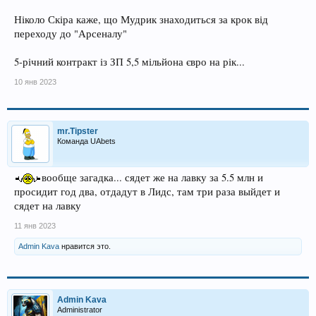
Ніколо Скіра каже, що Мудрик знаходиться за крок від
переходу до "Арсеналу"
5-річний контракт із ЗП 5,5 мільйона євро на рік...
10 янв 2023
mr.Tipster
Команда UAbets
вообще загадка... сядет же на лавку за 5.5 млн и
просидит год два, отдадут в Лидс, там три раза выйдет и
сядет на лавку
11 янв 2023
Admin Kava
нравится это.
Admin Kava
Administrator