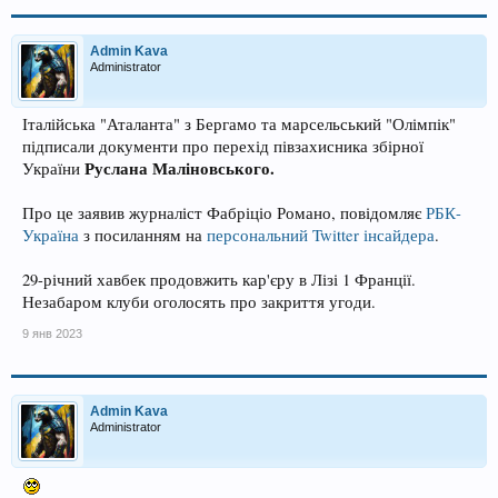
Admin Kava
Administrator
Італійська "Аталанта" з Бергамо та марсельський "Олімпік"
підписали документи про перехід півзахисника збірної
Руслана Маліновського.
України
Про це заявив журналіст Фабріціо Романо, повідомляє
РБК-
Україна
з посиланням на
персональний Twitter інсайдера
.
29-річний хавбек продовжить кар'єру в Лізі 1 Франції.
Незабаром клуби оголосять про закриття угоди.
9 янв 2023
Admin Kava
Administrator