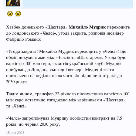
Михайло Мудрик
Хавбек донецького «Шахтаря»
переходить
«Челсі»
до лондонського
, угода закрита, розповів інсайдер
Фабріціо Романо:
«Угода закрита! Михайло Мудрик переходить у «Челсі»! Іде
обмін документами між «Челсі» та «Шахтарем». Угода буде
вартістю 100 млн євро, як хотів український клуб. Мудрик
прибуває до Лондона сьогодні ввечері. Медичні тести
призначено на неділю, після чого він підпише контракт до
2030 року».
Таким чином, трансфер 22-річного півзахисника вартістю 100
млн євро остаточно узгоджено між керівниками «Шахтаря»
та «Челсі».
«Челсі» запропонував Мудрику особистий контракт на 7,5
років, до червня 2030 року.
15 янв 2023