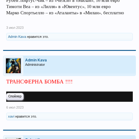
Рубен Лофтус-Чик – из «Челси» в «Милан», 16 млн евро
Тимоти Веа – из «Лилля» в «Ювентус», 10 млн евро
Марко Спортьелло – из «Аталанты» в «Милан», бесплатно
3 июл 2023
Admin Kava
нравится это.
Admin Kava
Administrator
ТРАНСФЕРНА БОМБА !!!!
Спойлер
6 июл 2023
xavi
нравится это.