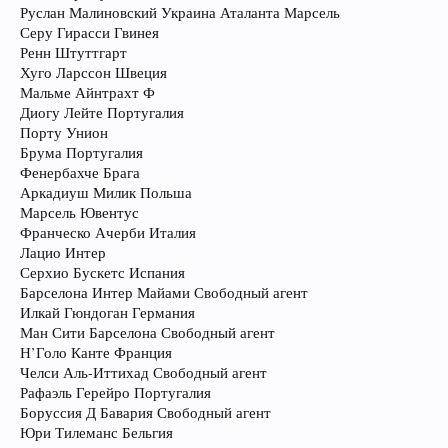
Руслан Малиновский Украина Аталанта Марсель
Серу Гирасси Гвинея
Ренн Штуттгарт
Хуго Ларссон Швеция
Мальме Айнтрахт Ф
Диогу Лейте Португалия
Порту Унион
Брума Португалия
Фенербахче Брага
Аркадиуш Милик Польша
Марсель Ювентус
Франческо Ачерби Италия
Лацио Интер
Серхио Бускетс Испания
Барселона Интер Майами Свободный агент
Илкай Гюндоган Германия
Ман Сити Барселона Свободный агент
Н’Голо Канте Франция
Челси Аль-Иттихад Свободный агент
Рафаэль Герейро Португалия
Боруссия Д Бавария Свободный агент
Юри Тилеманс Бельгия