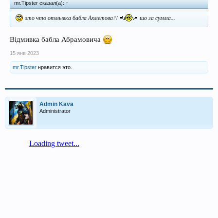
mr.Tipster сказал(а):
↑
это что отмывка бабла Ахметова?!
шо за сумма...
Відмивка бабла Абрамовича
15 янв 2023
mr.Tipster
нравится это.
Admin Kava
Administrator