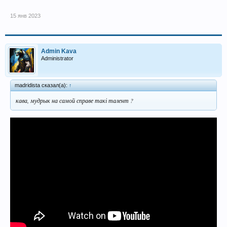
15 янв 2023
Admin Kava
Administrator
madridista сказал(а):
↑
кава, мудрык на самой справе такі талент ?