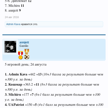
12
5-6. Дипломат
11
7. Michiru
9
8. annjett
24 авг 2016
Admin Kava
нравится это.
annjett
Gastão
5 игровой день; 24 августа
1. Admin Kava
13
10+3 балла за результат больше чем
+442 +
(
+300 у.е. за день)
2. Кошмар
11
8+3 балла за результат больше чем
+363.2 +
(
+300 у.е. за день)
3. Michiru
7
6+1 балл за результат больше чем +100
+177 +
(
у.е. за день)
4. UAPatriot
5
4+1 балл за результат больше чем +100
+150 +
(