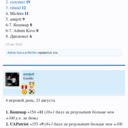
19
2. sistemist
12
3. ruland
11
4. Michiru
9
5. annjett
8
6-7. Кошмар
8
6-7. Admin Kava
6
8. Дипломат
23 авг 2016
Admin Kava
и
Michiru
нравится это.
annjett
Gastão
4 игровой день; 23 августа
1. Кошмар
11
10+1 балл за результат больше чем
+154 +
(
+100 у.е. за день)
2. UAPatriot
9
8+1 балл за результат больше чем +100
+153 +
(