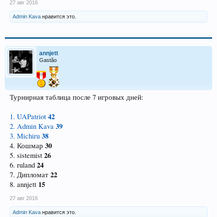
27 авг 2016
Admin Kava
нравится это.
annjett
Gastão
Турнирная таблица после 7 игровых дней:
42
1. UAPatriot
39
2. Admin Kava
38
3. Michiru
30
4. Кошмар
26
5. sistemist
24
6. ruland
22
7. Дипломат
15
8. annjett
27 авг 2016
Admin Kava
нравится это.