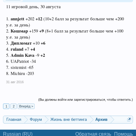
11 игровой день, 30 августа
annjett
+12
1.
+202
(10+2 балл за результат больше чем +200
у.е. за день)
Кошмар
+9
2.
+159
(8+1 балл за результат больше чем +100
у.е. за день)
Дипломат
+6
3.
+10
ruland
+4
4.
+7
Admin Kava
+2
5.
-9
6. UAPatriot -34
7. sistemist -65
8. Michiru -203
31 авг 2016
(Вы должны войти или зарегистрироваться, чтобы ответить.)
1
2
Вперёд >
Главная
Форум
Жизнь вне беттинга
Архив
Russian (RU)
Обратная связь
Помощь