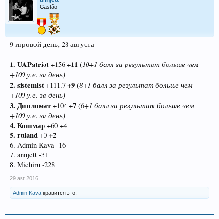
annjett
Gastão
9 игровой день; 28 августа
1. UAPatriot
+11
10+1 балл за результат больше чем
+156
(
+100 у.е. за день)
2. sistemist
+9
8+1 балл за результат больше чем
+111.7
(
+100 у.е. за день)
3. Дипломат
+7
6+1 балл за результат больше чем
+104
(
+100 у.е. за день)
4. Кошмар
+4
+60
5. ruland
+2
+0
6. Admin Kava -16
7. annjett -31
8. Michiru -228
29 авг 2016
Admin Kava
нравится это.