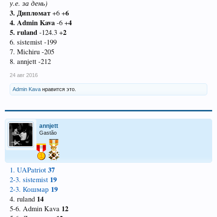
у.е. за день)
3. Дипломат
6
+6 +
4. Admin Kava
4
-6 +
5. ruland
2
-124.3 +
6. sistemist -199
7. Michiru -205
8. annjett -212
24 авг 2016
Admin Kava
нравится это.
annjett
Gastão
37
1. UAPatriot
19
2-3. sistemist
19
2-3. Кошмар
14
4. ruland
12
5-6. Admin Kava