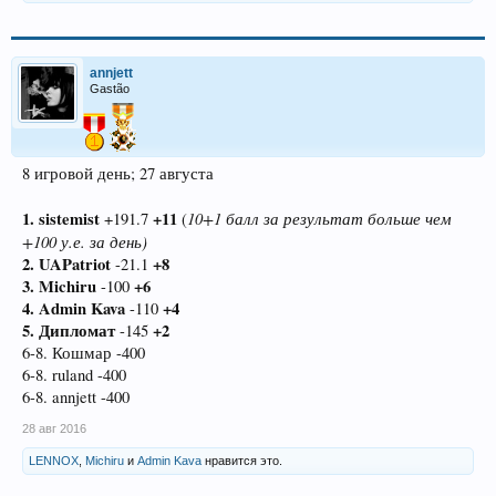
annjett
Gastão
8 игровой день; 27 августа
1. sistemist
+11
10+1 балл за результат больше чем
+191.7
(
+100 у.е. за день)
2. UAPatriot
+8
-21.1
3. Michiru
+6
-100
4. Admin Kava
+4
-110
5. Дипломат
+2
-145
6-8. Кошмар -400
6-8. ruland -400
6-8. annjett -400
28 авг 2016
LENNOX
,
Michiru
и
Admin Kava
нравится это.