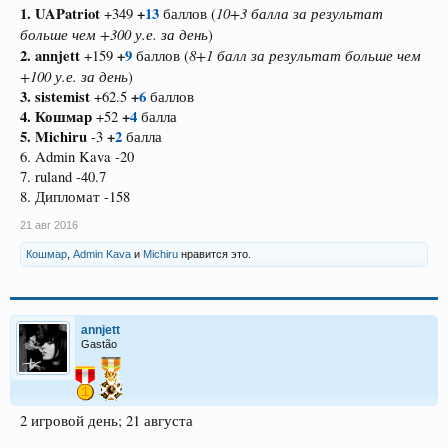
1. UAPatriot
+
13
10+3 балла за результат
+349
баллов (
больше чем +300 у.е. за день
)
2. annjett
+
9
8+1 балл за результат больше чем
+159
баллов (
+100 у.е. за день
)
3. sistemist
+
6
+62.5
баллов
4. Кошмар
+
4
+52
балла
5. Michiru
+
2
-3
балла
6. Admin Kava -20
7. ruland -40.7
8. Дипломат -158
21 авг 2016
Кошмар
,
Admin Kava
и
Michiru
нравится это.
annjett
Gastão
2 игровой день; 21 августа