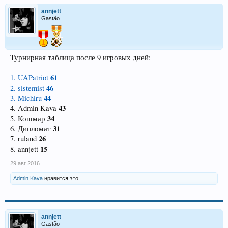
annjett
Gastão
Турнирная таблица после 9 игровых дней:
61
1. UAPatriot
46
2. sistemist
44
3. Michiru
43
4. Admin Kava
34
5. Кошмар
31
6. Дипломат
26
7. ruland
15
8. annjett
29 авг 2016
Admin Kava
нравится это.
annjett
Gastão