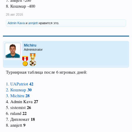
7. annjett -200
8. Кошмар -400
26 авг 2016
Admin Kava
и
annjett
нравится это.
Michiru
Administrator
Турнирная таблица после 6 игровых дней:
42
1. UAPatriot
30
2. Кошмар
28
3. Michiru
27
4. Admin Kava
26
5. sistemist
22
6. ruland
18
7. Дипломат
9
8. annjett