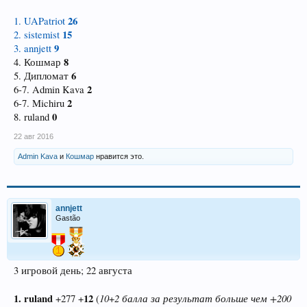
26
1. UAPatriot
15
2. sistemist
9
3. annjett
8
4. Кошмар
6
5. Дипломат
2
6-7. Admin Kava
2
6-7. Michiru
0
8. ruland
22 авг 2016
Admin Kava
и
Кошмар
нравится это.
annjett
Gastão
3 игровой день; 22 августа
1. ruland
12
10
2 балла за результат больше чем +200
+277 +
(
+