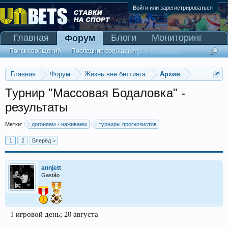
Войти или зарегистрироваться
Главная
Блоги
Мониторинг
Форум
Сканер Pinnacle
Поиск сообщений
Последние сообщения
Главная
Форум
Жизнь вне беттинга
Архив
Турнир "Массовая Бодаловка" -
результаты
Метки:
догоняем - наживаем
турниры прогнозистов
1
2
Вперёд >
annjett
Gastão
1 игровой день; 20 августа