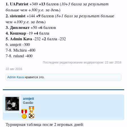
1. UAPatriot
+13
10+3 балла за результат
+349
баллов (
больше чем +300 у.е. за день
)
2. sistemist
+9
8+1 балл за результат больше
+144
баллов (
чем +100 у.е. за день
)
3. Дипломат
6
+50 +
баллов
4.
Кошмар
+4
-19
балла
5. Admin Kava
2
-232 +
балла -232
6. annjett -300
7-8. Michiru -400
7-8. ruland -400
Последнее редактирование модератором:
22 авг 2016
22 авг 2016
Admin Kava
нравится это.
annjett
Gastão
Турнирная таблица после 2 игровых дней: