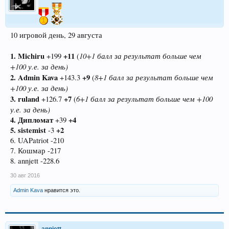
10 игровой день, 29 августа
1. Michiru
+11
10+1 балл за результат больше чем
+199
(
+100 у.е. за день)
2. Admin Kava
+9
8+1 балл за результат больше чем
+143.3
(
+100 у.е. за день)
3. ruland
+7
6+1 балл за результат больше чем +100
+126.7
(
у.е. за день)
4. Дипломат
+4
+39
5. sistemist
+2
-3
6. UAPatriot -210
7. Кошмар -217
8. annjett -228.6
30 авг 2016
Admin Kava
нравится это.