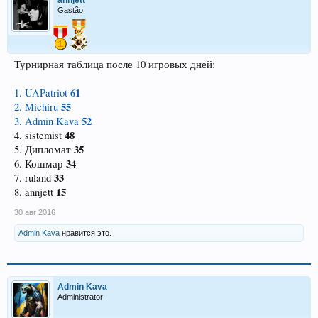
annjett
Gastão
Турнирная таблица после 10 игровых дней:
61
1. UAPatriot
55
2. Michiru
52
3. Admin Kava
48
4. sistemist
35
5. Дипломат
34
6. Кошмар
33
7. ruland
15
8. annjett
30 авг 2016
Admin Kava
нравится это.
Admin Kava
Administrator