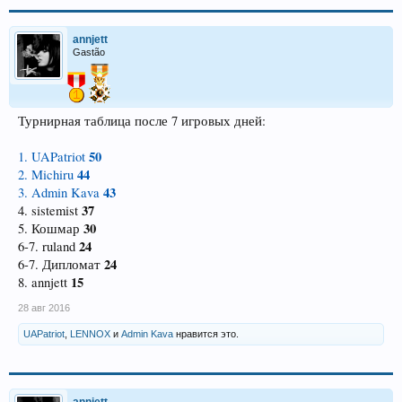
annjett
Gastão
Турнирная таблица после 7 игровых дней:
50
1. UAPatriot
44
2. Michiru
43
3. Admin Kava
37
4. sistemist
30
5. Кошмар
24
6-7. ruland
24
6-7. Дипломат
15
8. annjett
28 авг 2016
UAPatriot
,
LENNOX
и
Admin Kava
нравится это.