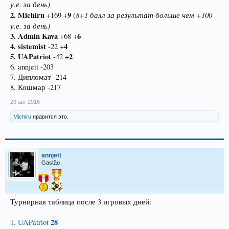
у.е. за день)
2. Michiru
9
8+1 балл за результат больше чем +100
+169 +
(
у.е. за день)
3. Admin Kava
6
+68 +
4. sistemist
4
-22 +
5. UAPatriot
2
-42 +
6. annjett -203
7. Дипломат -214
8. Кошмар -217
23 авг 2016
Michiru
нравится это.
annjett
Gastão
Турнирная таблица после 3 игровых дней:
28
1. UAPatriot