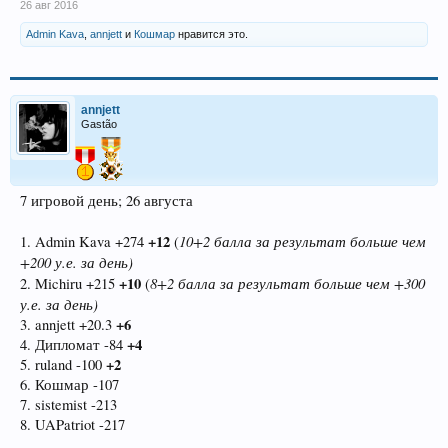
26 авг 2016
Admin Kava
,
annjett
и
Кошмар
нравится это.
annjett
Gastão
7 игровой день; 26 августа
+12
10+2 балла за результат больше чем
1. Admin Kava +274
(
+200 у.е. за день)
+10
8+2 балла за результат больше чем +300
2. Michiru +215
(
у.е. за день)
+6
3. annjett +20.3
+4
4. Дипломат -84
+2
5. ruland -100
6. Кошмар -107
7. sistemist -213
8. UAPatriot -217