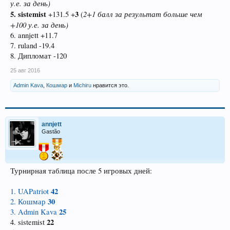
у.е. за день)
5. sistemist
3
2+1 балл за результат больше чем
+131.5 +
(
+100 у.е. за день)
6. annjett +11.7
7. ruland -19.4
8. Дипломат -120
25 авг 2016
Admin Kava
,
Кошмар
и
Michiru
нравится это.
annjett
Gastão
Турнирная таблица после 5 игровых дней:
42
1. UAPatriot
30
2. Кошмар
25
3. Admin Kava
22
4. sistemist