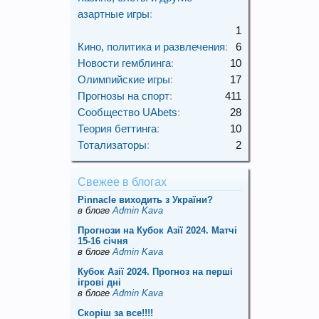
азартные игры
:
1
Кино, политика и развлечения
:
6
Новости гемблинга
:
10
Олимпийские игры
:
17
Прогнозы на спорт
:
411
Сообщество UAbets
:
28
Теория беттинга
:
10
Тотализаторы
:
2
Свежее в блогах
Pinnacle виходить з України?
в блоге
Admin Kava
Прогнози на Кубок Азії 2024. Матчі
15-16 січня
в блоге
Admin Kava
Кубок Азії 2024. Прогноз на перші
ігрові дні
в блоге
Admin Kava
Скорiш за все!!!!