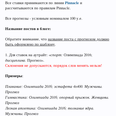
Pinnacle
Все ставки принимаются по линии
и
рассчитываются по правилам Pinnacle.
Все прогнозы - условным номиналом 100 у.е.
Название постов в блоге:
Обратите внимание, что
название поста с прогнозом должно
быть оформлено по шаблону
.
спорт:
1. Для ставок на аутрайт: «
Олимпиада 2016;
дисциплина
. Прогноз».
Склонения не допускаются, порядок слов менять нельзя!
Примеры
:
Плавание: Олимпиада 2016; эстафета 4х400. Мужчины.
Прогноз
Гимнастика: Олимпиада 2016; опорный прыжок. Женщины.
Прогноз
Легкая атлетика: Олимпиада 2016; толкание ядра.
Мужчины. Прогноз