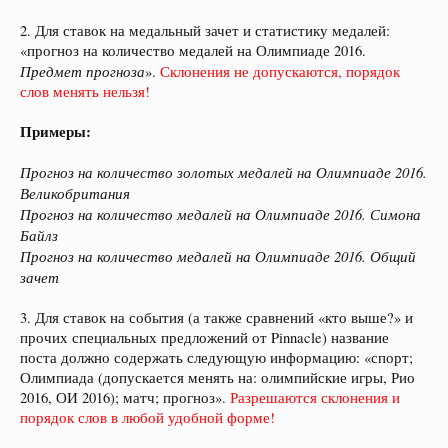
2. Для ставок на медальный зачет и статистику медалей:
«прогноз на количество медалей на Олимпиаде 2016.
Предмет прогноза
».
Склонения не допускаются, порядок
слов менять нельзя!
Примеры:
Прогноз на количество золотых медалей на Олимпиаде 2016.
Великобритания
Прогноз на количество медалей на Олимпиаде 2016. Симона
Байлз
Прогноз на количество медалей на Олимпиаде 2016. Общий
зачет
3. Для ставок на события (а также сравнений «кто выше?» и
прочих специальных предложений от Pinnacle) название
поста должно содержать следующую информацию: «спорт;
Олимпиада (допускается менять на: олимпийские игры, Рио
2016, ОИ 2016); матч; прогноз».
Разрешаются склонения и
порядок слов в любой удобной форме!