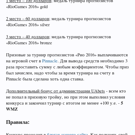
1 место – 100 долларов
; медаль турнира прогнозистов
«RioGames 2016» gold
2 место – 60 долларов
; медаль турнира прогнозистов
«RioGames 2016» silver
3 место – 40 долларов
; медаль турнира прогнозистов
«RioGames 2016» bronze
Призовые за турнир прогнозистов «Рио 2016» выплачиваются
на игровой счет в
Pinnacle
. Для вывода средств необходимо 3
раза проставить сумму с любым коэффициентом. Чтобы приз
был зачислен, надо чтобы за время турнира на счету в
Pinnacle была сделана хоть одна ставка.
Дополнительный бонус от администрации UAbets
- всем кто
не попал в призовую тройку, но при этом выполнил условия
5
конкурса и закончил турнир с итогом не менее +100 у.е. -
WMZ
Правила:
Конкурс проходит в
блогах нашего сайта
. Как получить свой