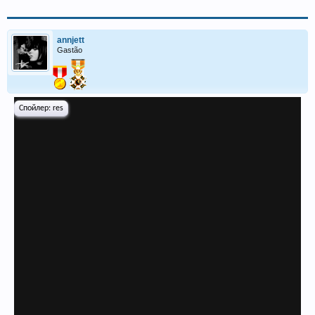
annjett
Gastão
Спойлер:
res