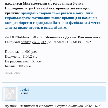
находится
Мидтъюлланн
с отставанием 3 очка.
Последнюю игру
Сённерйюск
проведетна выезде с
крепким
Брондбю,который тоже рвется в зону Лиги
Европы.Короче мотивации выше крыши для команды
которая борется с грандами Датского футбола за 2 место
,а не за право играть в высшей лиге.
Чемпионат Дании. Высшая лига.
9)21:00 26-Май-16 Футбол
Гандикап
SonderjyskE (-0.5)
vs Randers FC - Матч. 1.892
Поставлено: 900 у.е.
Получено: 1109,2 у.е.
Не рассчитано: 100 у.е.
Баланс: 309,2 у.е.
26 май 2016
trovlad
Беттор
Футбол. Чемпионат Испании. Сегунда дивизион. 26.05.2016