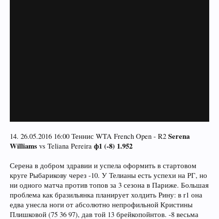
Serena
14. 26.05.2016 16:00 Теннис WTA French Open - R2
Williams
ф1 (-8) 1.952
vs Teliana Pereira
Серена в добром здравии и успела оформить в стартовом
круге Рыбарикову через -10. У Телианы есть успехи на РГ, но
ни одного матча против топов за 3 сезона в Париже. Большая
проблема как бразильянка планирует холдить Рину: в r1 она
едва унесла ноги от абсолютно непрофильной Кристины
Плишковой (75 36 97), дав той 13 брейкопойнтов. -8 весьма