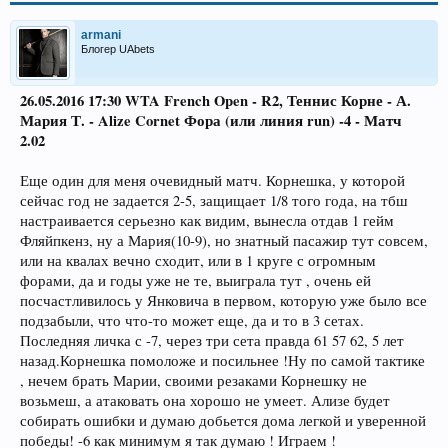
armani
Блогер UAbets
26.05.2016 17:30
WTA French Open - R2, Теннис
Корне - А.
Мария Т. -
Alize Cornet
Фора (или линия run) -4 - Матч
2.02
Еще один для меня очевидный матч. Корнешка, у которой
сейчас год не задается 2-5, защищает 1/8 того года, на тбш
настраивается серьезно как видим, вынесла отдав 1 гейм
Фляйпкенз, ну а Мария(10-9), но знатный пасажир тут совсем,
или на квалах вечно сходит, или в 1 круге с огромным
форами, да и годы уже не те, выиграла тут , очень ей
посчастливилось у Янковича в первом, которую уже было все
подзабыли, что что-то может еще, да и то в 3 сетах.
Последняя личка с -7, через три сета правда 61 57 62, 5 лет
назад.Корнешка помоложе и посильнее !Ну по самой тактике
, нечем брать Марии, своими резаками Корнешку не
возьмеш, а атаковать она хорошо не умеет. Ализе будет
собирать ошибки и думаю добьется дома легкой и уверенной
победы! -6 как минимум я так думаю ! Играем !