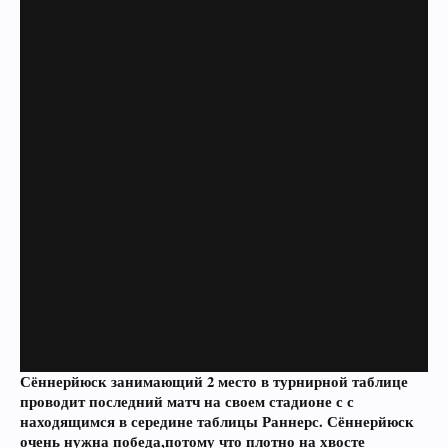
Сённерйюск занимающий 2 место в турнирной таблице
проводит последний матч на своем стадионе с с
находящимся в середине таблицы
Раннерс
.
Сённерйюск
очень нужна победа,потому что плотно на хвосте