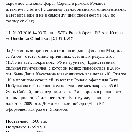
скромное значение форы: Серена в рамках Роланов
штампует счета 61 с самыми разнообразными оппонентками,
а Перейра еще и не в самой лучшей своей форме (4/7 по
сезону on clay)
15. 26.05.2016 14:00 Теннис WTA French Open - R2 Ana Konjuh
Dominika Cibulkova ф2 (-5) 1.917
vs
За Доминикой приличный сезонный ран с финалом Мадрида,
за Аной - отстутствие приличных сезонных результатов
(13/13 на всех покрытиях, 6/5 на грунтах). Единственная
сильная грунтовичка, с которой Конюх пересеклась в 2016-
ом, была Даша Касаткина и закончилось все через -10. Эти же
-10 в прошлом сезоне ей на кортах Ролана оформила Бегу.
Цибулькова в r1 не слишком перенапрягаясь закрыла 63 61
Жень Сайсай, где совершила всего 7 анфорсов в ралли - это
очень приличный для нее статс. К тому же, начиная с
далекого 2009-ого, Доми все свои победы (9) на РГ
оформляет как раз от -5 геймов.
Поставлено: 1500 у.е.
Получено: 1765.4 у.е.