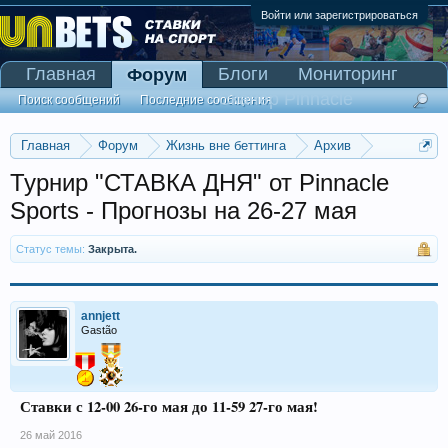
Войти или зарегистрироваться
Главная
Блоги
Мониторинг
Форум
Сканер Pinnacle
Поиск сообщений
Последние сообщения
Главная
Форум
Жизнь вне беттинга
Архив
Турнир "СТАВКА ДНЯ" от Pinnacle Sports
Турнир "СТАВКА ДНЯ" от Pinnacle
Sports - Прогнозы на 26-27 мая
Статус темы:
Закрыта.
annjett
Gastão
Ставки с 12-00 26-го мая до 11-59 27-го мая!
26 май 2016