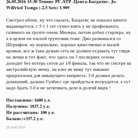
26.05.2016 15-30 Теннис РГ.АТР .Цонга-Багдатис- Jo-
Wilfried Tsonga (-2.5 Sets) 1.909
Смотрел обоих, ну что сказать, Багдатис не показал ничего
видающегося, с 5-1 1 сет сумел взять у не профильного,
галимого на грунте очень Мюлера, потом добил старпера, ну
а в целом он плохой грунтовик тоже. Джо разминался со
Штрюфом, ну нормально, хорошо качественно и малой
кровью, все ж таки думаю сета не должен отдавать тут глядя
на лички и тот факт, что здесь он 3 последних сезона
доходит без потерь сетов до 1/8 финала, так что не смотря на
австралийскую личку, на клее не вижу тут никаких
придпосилок для никакущего киприота. 3-0 должен делать
домашний, дальше Гулбисс где прийдеться потрудится, а тут
надо брать 3-0 и не затягивать дело в долгий ящек !
Поставлено: 1600 у.е.
Получено: 18
37.2
у.е.
Не рассчитано: 100 у.е.
Баланс:+337.2 у.е.
26 май 2016