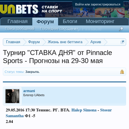
Войти или зарегистрироваться
Главная
Блоги
Мониторинг
Форум
Сканер Pinnacle
Поиск сообщений
Последние сообщения
Главная
Форум
Жизнь вне беттинга
Архив
Турнир "СТАВКА ДНЯ" от Pinnacle Sports
Турнир "СТАВКА ДНЯ" от Pinnacle
Sports - Прогнозы на 29-30 мая
Статус темы:
Закрыта.
armani
Блогер UAbets
29.05.2016
17:30
Теннис. РГ. ВТА.
Halep Simona
-
Stosur
Samantha
Ф1 -5
2.04