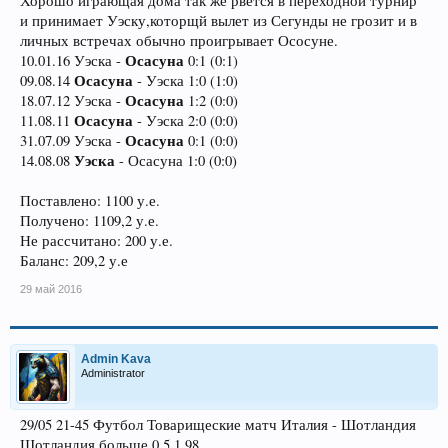
Хорошо играющая дома так же рвется в переходной турнир
и принимает Уэску,которщй вылет из Сегунды не грозит и в
личных встречах обычно проигрывает Ососуне.
Осасуна
10.01.16 Уэска -
0:1 (0:1)
Осасуна
09.08.14
- Уэска 1:0 (1:0)
Осасуна
18.07.12 Уэска -
1:2 (0:0)
Осасуна
11.08.11
- Уэска 2:0 (0:0)
Осасуна
31.07.09 Уэска -
0:1 (0:0)
Уэска
14.08.08
- Осасуна 1:0 (0:0)
Поставлено: 1100 у.е.
Получено: 1109,2 у.е.
Не рассчитано: 200 у.е.
Баланс: 209,2 у.е
29 май 2016
Admin Kava
Administrator
29/05 21-45 Футбол Товарищеские матч Италия - Шотландия
Шотландия больше 0,5 1,98