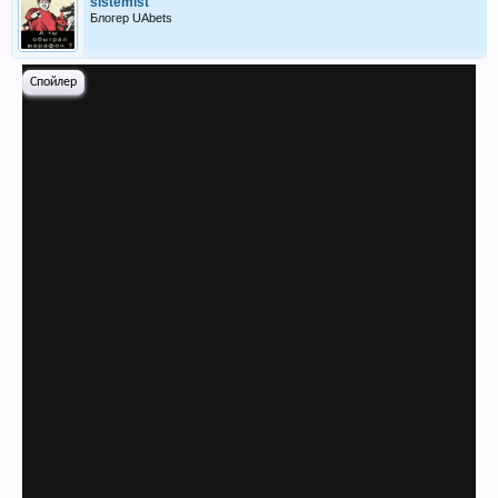
sistemist
Блогер UAbets
Спойлер