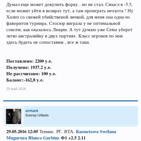
Думал еще может докупить форку , но не стал. Смысл в -5.5,
если можит уйти в возврат тут, а там проиграть неохота ! Ну
Халеп со свежей убийственой личкой, для меня она одна из
фаворитов турнира. Стосюр виграла у не оптимальной
совсем, как оказалось Люции. А тут думаю уже Сема уберет
легко австралийку в двух партиях. Класс игроков по мне
здесь будеть не сопоставим , все ж таки.
Поставлено: 2200 у.е.
Получено: 19
37.2
у.е.
Не рассчитано: 100 у.е.
Баланс:-162,8 у.е.
29 май 2016
armani
Блогер UAbets
29.05.2016
12:05
Kuznetsova Svetlana
Теннис. РГ. ВТА.
Muguruza Blanco Garbine
Ф1 +2.5 2.11