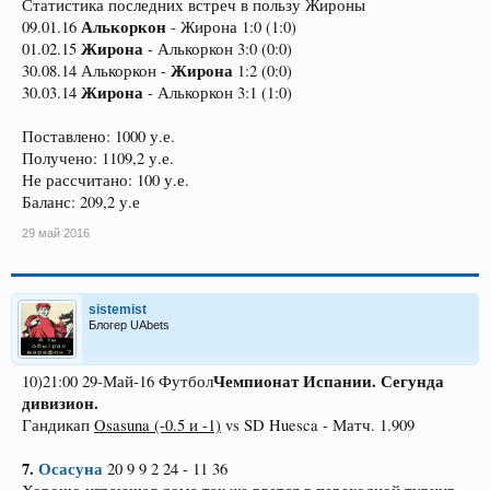
Статистика последних встреч в пользу Жироны
Алькоркон
09.01.16
- Жирона 1:0 (1:0)
Жирона
01.02.15
- Алькоркон 3:0 (0:0)
Жирона
30.08.14 Алькоркон -
1:2 (0:0)
Жирона
30.03.14
- Алькоркон 3:1 (1:0)
Поставлено: 1000 у.е.
Получено: 1109,2 у.е.
Не рассчитано: 100 у.е.
Баланс: 209,2 у.е
29 май 2016
sistemist
Блогер UAbets
Чемпионат Испании. Сегунда
10)21:00 29-Май-16 Футбол
дивизион.
Гандикап
Osasuna (-0.5 и -1)
vs SD Huesca - Матч. 1.909
7.
Осасуна
20 9 9 2 24 - 11 36