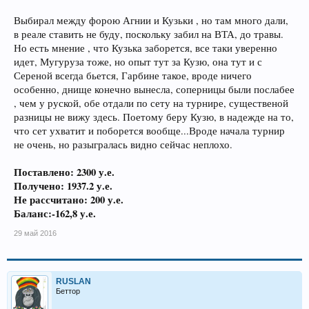
Выбирал между форою Агнии и Кузьки , но там много дали,
в реале ставить не буду, поскольку забил на ВТА, до травы.
Но есть мнение , что Кузька заборется, все таки уверенно
идет, Мугуруза тоже, но опыт тут за Кузю, она тут и с
Сереной всегда бьется, Гарбине такое, вроде ничего
особенно, днище конечно вынесла, соперницы были послабее
, чем у руской, обе отдали по сету на турнире, существеной
разницы не вижу здесь. Поетому беру Кузю, в надежде на то,
что сет ухватит и поборется вообще...Вроде начала турнир
не очень, но разыгралась видно сейчас неплохо.
Поставлено: 2300 у.е.
Получено: 19
37.2
у.е.
Не рассчитано: 200 у.е.
Баланс:-162,8 у.е.
29 май 2016
RUSLAN
Беттор