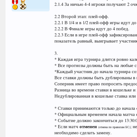
2.1.4 За ничью 4-4 игроки получают 2 очк
2.2 Второй этап: плей-офф.
2.2.1 В 1/4 и в 1/2 плей-офф игры идут до
2.2.2 В Финале игры идут до 4 побед.
2.2.3 Если в игре плей-офф зафиксирова
показатель равный, выигрывает участни
3.
* Каждая игра турнира длится ровно кале
* Все прогнозы должны быть на любые со
*Каждый участник до начала турнира со
Все ставки должны быть дублированы в к
Соперник имеет право попросить предос
Разница во времени ставки в кошельке и 
Недублированная в кошельке ставка или
* Ставки принимаются только до начала
* Официальным временем начала матча с
* Событие должно закончиться до 13:30:
отменен
* Если матч
; н
(отмена по правилам БС)
необходимо сделать замену.