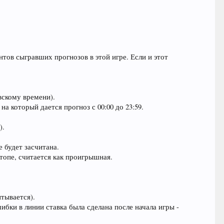
тов сыгравших прогнозов в этой игре. Если и этот
овскому времени).
а который дается прогноз с 00:00 до 23:59.
).
е будет засчитана.
топе, считается как проигрышная.
итывается).
шибки в линии ставка была сделана после начала игры -