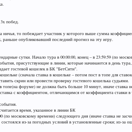
а.
 3х побед.
на ничья, то побеждает участник у которого выше сумма коэффициен
к, раньше опубликовавший последний прогноз на эту игру.
ндарные сутки. Начало тура в 00:00:00, конец – в 23:59:59 (по моск
бытия, присутствующие в линии, которые начинаются в день тура, н
здает гостевой кошелек в БК "БетСити".
ошельке (сначала ставка в кошельке – потом пост в топе для ставок
тавить скрин или провести проверку гостевого кошелька судьями.
в топе(на форуме) не должна быть больше 10 минут, иначе ставка н
 ставка с коэффициентом, отличающимся от коэффициента ставки в 
 события.
читается время, указанное в линии БК
00 (по московскому времени) следующего дня (иначе ставка не засч
е состоялся из-за погодных условий в установленные сроки; из-за о