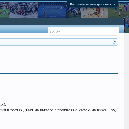
Войти или зарегистрироваться
ях).
ий в гостях, дает на выбор: 3 прогноза с кэфом не ниже 1.65,