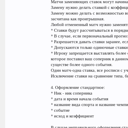
Матчи заменяющих ставок могут начинать
Замену нужно делать ставкой с коэффи
Замену можно делать с возможностью воз
засчитана как проигрышная.
Любой отмененный матч нужно заменять.
* Ставки будут рассчитываться в порядке
* В случае, если первоначальный прогно
* Разрешается давать ставки заранее, ес
* Допускаются только одиночные ставки 
* Игроку запрещается выставлять более
которое поставил ваш соперник в данном
существе более одного события.
Один матч-одна ставка, все росписи с 
Исключение ставки на сравнение типа, 
4. Оформление стандартное:
* Ник - ник соперника
* дата и время начала события
* название вида спорта и название чемп
* событие
* исход и коэффициент
В случае неправильного оформления став