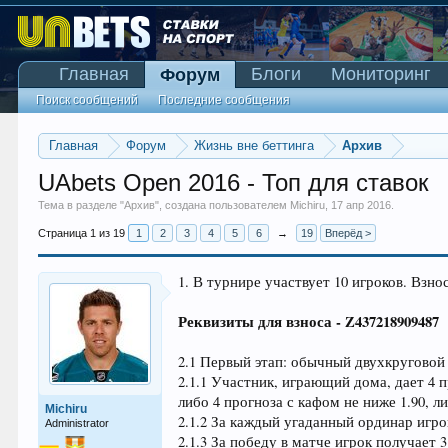
Главная
Блоги
Мониторинг
Форум
Поиск сообщений
Последние сообщения
Главная
Форум
Жизнь вне беттинга
Архив
UAbets Open 2016 - Топ для ставок
Тема в разделе "
Архив
", создана пользователем
Michiru
,
17 апр 2016
.
Страница 1 из 19
1
2
3
4
5
6
→
19
Вперёд >
1. В турнире участвует 10 игроков. Взнос
Реквизиты для взноса - Z437218909487
2.1 Первый этап: обычный двухкруговой 
2.1.1 Участник, играющий дома, дает 4 п
либо 4 прогноза с кафом не ниже 1.90, л
Michiru
2.1.2 За каждый угаданный ординар игроку
Administrator
2.1.3 За победу в матче игрок получает 3