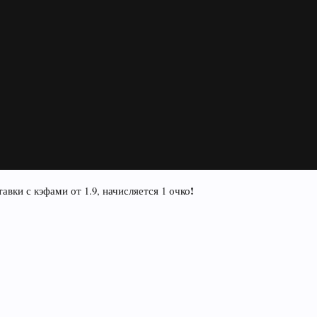
!
тавки с кэфами от 1.9, начисляется 1 очко