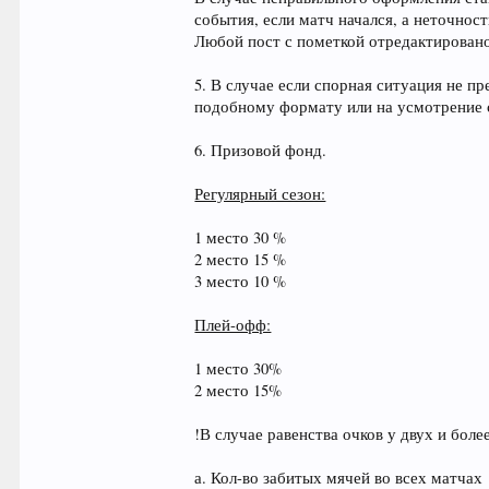
события, если матч начался, а неточнос
Любой пост с пометкой отредактировано
5. В случае если спорная ситуация не 
подобному формату или на усмотрение 
6. Призовой фонд.
Регулярный сезон:
1 место 30 %
2 место 15 %
3 место 10 %
Плей-офф:
1 место 30%
2 место 15%
!В случае равенства очков у двух и бол
а. Кол-во забитых мячей во всех матчах