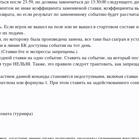
ся после 23-59, но должны закончиться до 13:30:00 следующего дн
циентом не ниже коэффициента заменяемой ставки, коэффициенты в
врата, но если результат по замененному событию будет рассчитан
 Если игрок не вышел на поле или не вышел в стартовом составе и 
 их подачи..
з, по которому была произведена замена, все таки был сыгран в уст
ли в линии БК доступны события на тот день.
(Ставки-live и экспрессы запрещены.).
 одной ставки на одно событие. Ставить на событие, на который п
 туре НЕЛЬЗЯ. Также, это правило следует трактовать, как запрещ
участием данной команды становятся недоступными, включая ставки
биатлона или формулы-1. При этом ставить на задействованного с
ионата (турнира)
ки, участник имеет право исправить недочеты (изменения вносятся