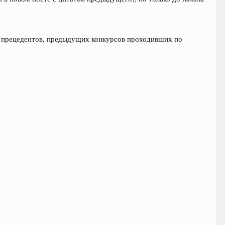
ии прецедентов, предыдущих конкурсов проходивших по