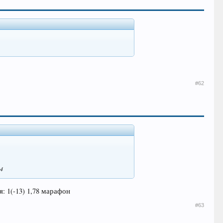
#62
94
: 1(-13) 1,78 марафон
#63