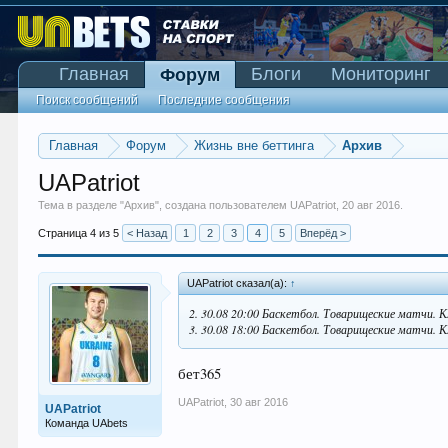
Главная
Блоги
Мониторинг
Форум
Поиск сообщений
Последние сообщения
Главная
Форум
Жизнь вне беттинга
Архив
UAPatriot
Тема в разделе "
Архив
", создана пользователем
UAPatriot
,
20 авг 2016
.
Страница 4 из 5
< Назад
1
2
3
4
5
Вперёд >
UAPatriot сказал(а):
↑
2. 30.08 20:00 Баскетбол. Товарищеские матчи. Кл
3. 30.08 18:00 Баскетбол. Товарищеские матчи. 
бет365
UAPatriot
,
30 авг 2016
UAPatriot
Команда UAbets