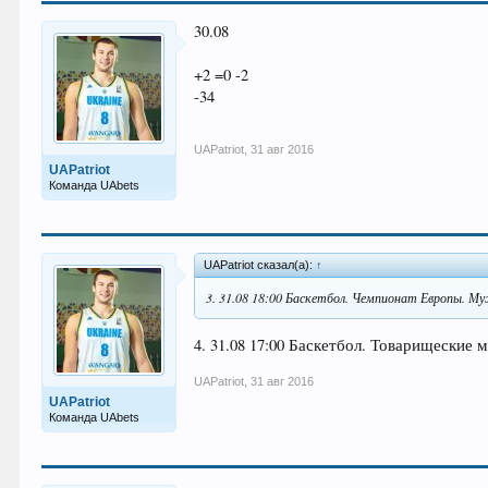
30.08
+2 =0 -2
-34
UAPatriot
,
31 авг 2016
UAPatriot
Команда UAbets
UAPatriot сказал(а):
↑
3. 31.08 18:00 Баскетбол. Чемпионат Европы. Му
4. 31.08 17:00 Баскетбол. Товарищеские 
UAPatriot
,
31 авг 2016
UAPatriot
Команда UAbets