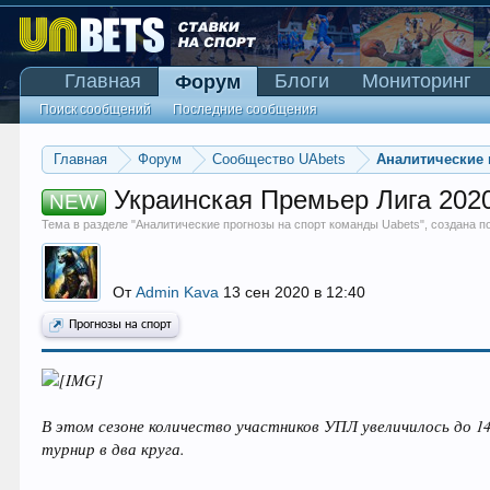
Главная
Блоги
Мониторинг
Форум
Поиск сообщений
Последние сообщения
Главная
Форум
Сообщество UAbets
Аналитические 
Украинская Премьер Лига 2020
NEW
Тема в разделе "
Аналитические прогнозы на спорт команды Uabets
", создана 
От
Admin Kava
13 сен 2020 в 12:40
Прогнозы на спорт
В этом сезоне количество участников УПЛ увеличилось до 14
турнир в два круга.