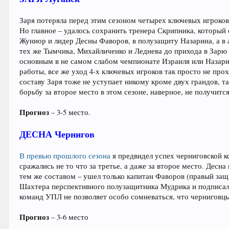
Заря потеряла перед этим сезоном четырех ключевых игроко
Но главное – удалось сохранить тренера Скрипника, который
Жуниор и лидер Десны Фаворов, в полузащиту Назарина, а в а
тех же Тымчика, Михайличенко и Леднева до прихода в Зарю т
основным в не самом слабом чемпионате Израиля или Назари
работы, все же уход 4-х ключевых игроков так просто не пр
составу Заря тоже не уступает никому кроме двух грандов, та
борьбу за второе место в этом сезоне, наверное, не получится
Прогноз
– 3-5 место.
ДЕСНА Чернигов
В превью прошлого сезона
я предвидел успех черниговской к
сражались не то что за третье, а даже за второе место. Де
тем же составом – ушел только капитан Фаворов (правый защи
Шахтера перспективного полузащитника Мудрика и подписали
команд УПЛ не позволяет особо сомневаться, что черниговцы 
Прогноз
– 3-6 место