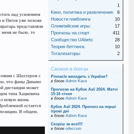
1
Кино, политика и развлечения
:
6
отать над усилением
Новости гемблинга
:
10
а и Пятов уже похоже
 вратарь представляли
Олимпийские игры
:
17
 меня не было, то
Прогнозы на спорт
:
411
Сообщество UAbets
:
28
Теория беттинга
:
10
Тотализаторы
:
2
Свежее в блогах
стояния с Шахтером с
Pinnacle виходить з України?
ьно, что фаны Динамо
в блоге
Admin Kava
ной дистанции может
Прогнози на Кубок Азії 2024. Матчі
дцем типа Хацкевича
15-16 січня
в блоге
Admin Kava
ал новую жизнь
 Проблемной остается
Кубок Азії 2024. Прогноз на перші
у позицию. В общем,
ігрові дні
в блоге
Admin Kava
Скорiш за все!!!!
в блоге
одессит