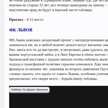
не очень радужные в турнирном плане, первый тур, где без ш
игроков не старше 23 лет, все четверо вышедшие на замену –
перспективе вряд ли будут в верхней части таблицы.
Прогноз
– 8-12 место
ФК ЛЬВОВ
ФК Львов довольно загадочный проект с неопределенными це
заниматься им, но в любой момент деньги могут внезапно за
Рио, авось кто-то да выстрелит, и нескольких даже удалось 
вышке португальской забил, а в Лиге Европы в обеих матчах 
бразильской массовки с трудом хватало чтобы избежать вылет
подход к трансферной политике серьезно изменился. Еще зим
француза из низших лиг, украинца из второго дивизиона Гру
сложно сказать, что ждать от такого Львова, особенно учитыв
предполагаю, что скорее всего – борьба внизу таблицы.
Спойлер:
Гол Дуарте Арсеналу