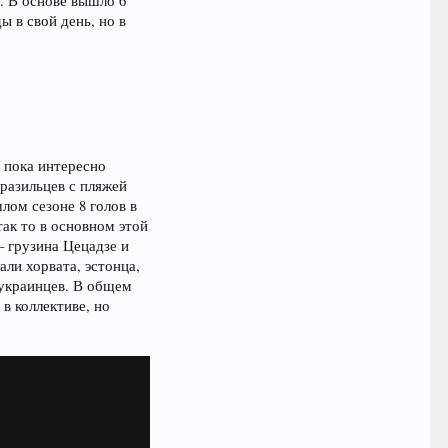
. В основе вышло 6
ы в свой день, но в
 пока интересно
разильцев с пляжей
лом сезоне 8 голов в
так то в основном этой
– грузина Цецадзе и
ли хорвата, эстонца,
 украинцев. В общем
в коллективе, но