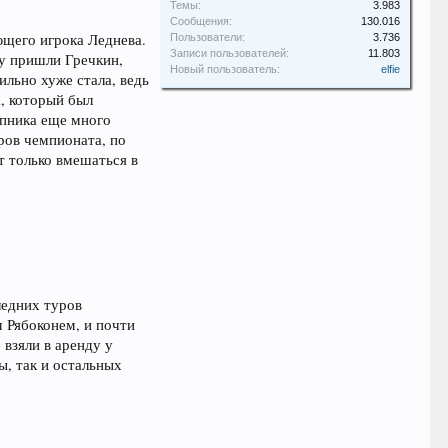
Темы:
3.983
Сообщения:
130.016
ющего игрока Леднева.
Пользователи:
3.736
Записи пользователей:
11.803
ту пришли Гречкин,
Новый пользователь:
elfie
ильно хуже стала, ведь
а, который был
ипника еще много
ров чемпионата, по
от только вмешаться в
ледних туров
м Рябоконем, и почти
 взяли в аренду у
, так и остальных