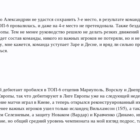
 Александрии не удастся сохранить 3-е место, в результате команд
П-6 провалилась, и даже на 4-е место не претендовала. Также безд
опы. Тем не менее руководство решило не делать резких движений 
т состав команды, никого из важных игроков не потеряли, но и не
у, мне кажется, команда уступает Заре и Десне, и вряд ли сильно п
ься.
й дебютант пробился в ТОП-6 отцепив Мариуполь, Ворсклу и Днепр
 Европы, так что дебютируют в Лиге Европы уже на следующей неде
ние матчи играл в Киеве, а теперь открылся реконструированный и
енее важных игроков ушел только исландец Вильхамсон (15/5), а та
м Селезневым, а защиту Новаком (Вардар) и Кравченко (Динамо, иг
не, но общий средний уровень чемпионата на мой взгляд подрос, т