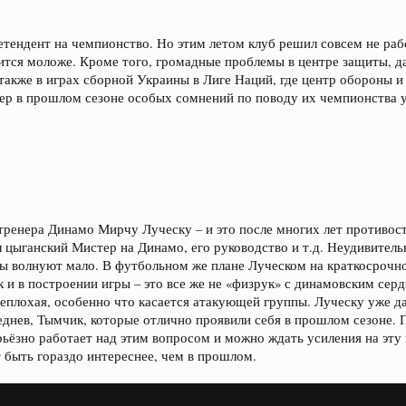
ендент на чемпионство. Но этим летом клуб решил совсем не раб
овится моложе. Кроме того, громадные проблемы в центре защиты, д
а также в играх сборной Украины в Лиге Наций, где центр обороны и
мер в прошлом сезоне особых сомнений по поводу их чемпионства у
 тренера Динамо Мирчу Луческу – и это после многих лет противо
л цыганский Мистер на Динамо, его руководство и т.д. Неудивител
аны волнуют мало. В футбольном же плане Луческом на краткосроч
к и в построении игры – это все же не «физрук» с динамовским сер
еплохая, особенно что касается атакующей группы. Луческу уже д
Леднев, Тымчик, которые отлично проявили себя в прошлом сезоне.
ерьёзно работает над этим вопросом и можно ждать усиления на эт
т быть гораздо интереснее, чем в прошлом.