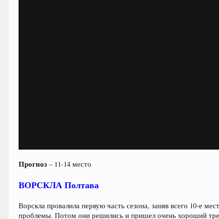
Прогноз
– 11-14 место
ВОРСКЛА Полтава
Ворскла провалила первую часть сезона, заняв всего 10-е ме
проблемы. Потом они решились и пришел очень хороший тре