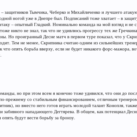
в – защитников Тымчика, Чеберко и Михайличенко и лучшего атаку
 одной ногой уже в Днепре был. Подписаний тоже хватает – в защи
таку – опытный Гладкий. Номинально команда на мой взгляд и не с
оже никто не знал, так что не удивлюсь прогрессу тех же Гречкин
ны. Но проигранный Десне матч в первом туре показал, что у Скр
оходит. Тем не менее, Скрипника считаю одним из сильнейших трене
к что опять борьба вверху, если не будет никакого форс-мажора, в
.
оманды, но при этом всем я конечно тоже удивился, что они до пос
сна по-прежнему со стабильным финансированием, отличным тренеро
тник), но вместо него готов играть молодой талант Конопля, также
 забивного нападающего Дегтярева. В общем, как потенциал Десны
опять будут вести борьбу за бронзу.