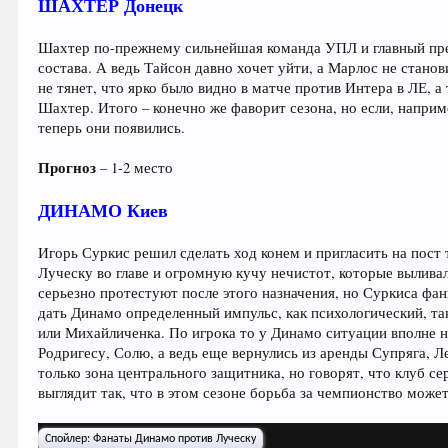
ШАХТЕР Донецк
Шахтер по-прежнему сильнейшая команда УПЛ и главный прет
состава. А ведь Тайсон давно хочет уйти, а Марлос не стан
не тянет, что ярко было видно в матче против Интера в ЛЕ, 
Шахтер. Итого – конечно же фаворит сезона, но если, напри
теперь они появились.
Прогноз
– 1-2 место
ДИНАМО Киев
Игорь Суркис решил сделать ход конем и пригласить на пост
Луческу во главе и огромную кучу нечистот, которые вылива
серьезно протестуют после этого назначения, но Суркиса ф
дать Динамо определенный импульс, как психологический, та
или Михайличенка. По игрока то у Динамо ситуации вполне н
Родригесу, Солю, а ведь еще вернулись из аренды Супряга, 
только зона центрального защитника, но говорят, что клуб с
выглядит так, что в этом сезоне борьба за чемпионство може
Спойлер:
Фанаты Динамо против Луческу