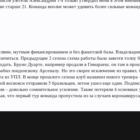
ансов улетели Александрии 1-4 только утвердил меня в этом мнении
 не старше 21. Команда вполне может удивить более сильные команд
лями, мутным финансированием и без фанатской базы. Владельцам
кончиться. Предыдущие 2 сезона схема работы была завезти толпу б
продать. Бруно Дуарте, например продали в Гимараеш, он там в прош
забил лондонскому Арсеналу. Но это скорее исключение из правил, 
а из УПЛ. В конце прошлого сезона клуб назначил нового тренера 
ой восвояси отправили 5 бразильцев, летом ушел еще один. Подписа
зии – довольно сомнительное усиление. Также потеряли 4 основных
ая, что первый тур команда пропустила из-за случаев коронавируса 