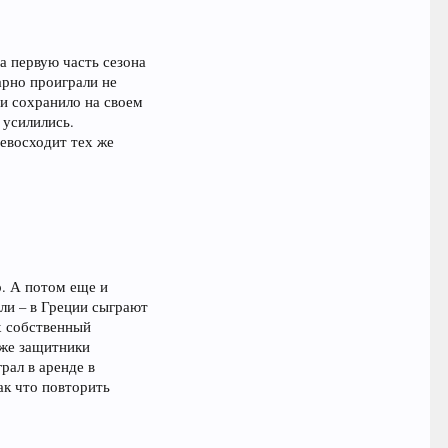
а первую часть сезона
арно проиграли не
и сохранило на своем
 усилились.
ревосходит тех же
. А потом еще и
ли – в Греции сыграют
х собственный
кже защитники
рал в аренде в
ак что повторить