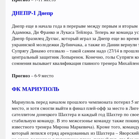
ДНЕПР-1 Днепр
Днепр еще в начала года в перерыве между первым и вторым
Адамюка, Ди Франко и Лукаса Тейлора. Теперь же команда у
Днепр бразилец Дуглас, который играл за Днепр еще во время
украинской молодежки Дубинчака, а также из Дании вернули 
Супрягу Динамо отозвало – такой самим надо (27/14 в прошл
центральный защитник Лопыренок. Конечно, голы Супряги ком
сомнения вызывает квалификация главного тренера Михайленк
Прогноз
– 6-9 место
ФК МАРИУПОЛЬ
Мариуполь перед началом прошлого чемпионата потерял 5 игро
место, и хотя смогли выйти в финал плей-офф за место в Лиг
сателлитом донецкого Шахтера и каждый год Шахтер по свое
стабильную команду. В это межсезонье команду также покин
известного тренера Мирона Маркевича). Кроме того, команду
который лепился отряд арендованных из Шахтера – Яворский