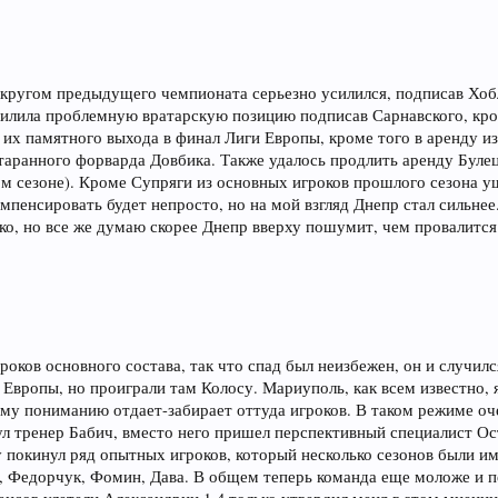
 кругом предыдущего чемпионата серьезно усилился, подписав Хобл
силила проблемную вратарскую позицию подписав Сарнавского, кро
 их памятного выхода в финал Лиги Европы, кроме того в аренду и
таранного форварда Довбика. Также удалось продлить аренду Булец
ом сезоне). Кроме Супряги из основных игроков прошлого сезона у
пенсировать будет непросто, но на мой взгляд Днепр стал сильне
о, но все же думаю скорее Днепр вверху пошумит, чем провалится
ков основного состава, так что спад был неизбежен, он и случился
е Европы, но проиграли там Колосу. Мариуполь, как всем известно, 
му пониманию отдает-забирает оттуда игроков. В таком режиме оч
ул тренер Бабич, вместо него пришел перспективный специалист О
 покинул ряд опытных игроков, который несколько сезонов были им
, Федорчук, Фомин, Дава. В общем теперь команда еще моложе и п