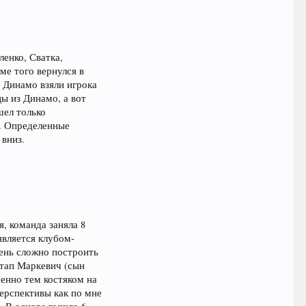
енко, Сватка,
ме того вернулся в
з Динамо взяли игрока
ы из Динамо, а вот
шел только
е. Определенные
 вниз.
, команда заняла 8
является клубом-
ень сложно построить
стап Маркевич (сын
енно тем костяком на
ерспективы как по мне