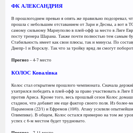
ФК АЛЕКСАНДРИЯ
В прошлогоднем превью я опять же правильно подозревал, что
прошла с небольшим отставанием от Зари и Десны, а вот в ТО
самому сильному Мариуполю в плей-офф за место в Лиге Евр
посту тренера Шарана. Также почти полностью тем самым буде
Стабильность имеет как свои плюсы, так и минусы. По состав
Днепр-1 и Ворсклу. Так что за тройку вряд ли смогут поборот
Прогноз
– 4-7 место
КОЛОС Ковалівка
Колос стал открытием прошлого чемпионата. Сначала дерзки
ухитрился победить в плей-офф за право участвовать в Лиге
против Ариса. Кроме того, весь прошлый сезон Колос домаш
стадион, что добавит им еще фактор своего поля. Из более-м
Парамонов (22/1) и Ефремов (10/0). Атаку усилили опытнейши
Олимпике). В общем, Колос остался примерно на том же уров
успех с 6-м местом будет трудновато.
Прогноз
– 7-11 место