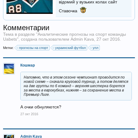
відомий у вузьких колах сайт
Ставочка
Комментарии
Тема в разделе "
Аналитические прогнозы на спорт команды
Uabets
", создана пользователем
Admin Kava
,
27 окт 2016
.
Метки:
прогнозы на спорт
украинский футбол
упл
Кошмар
Напомню, что в этом сезоне чемпионат проводится по
новой схеме – сначала круговой турнир, а потом делятся
на две группы по 6 команд – верхняя шестерка борется
за места в еврокубках, нижняя – за сохранение места в
Премьер Лиге.
А очки обнуляются?
27 окт 2016
Admin Kava