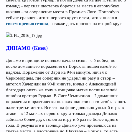
команд – верхняя шестерка борется за места в еврокубках,
нижняя – за сохранение места в Премьер Лиге. Попробую
сейчас сравнить итоги первого круга с тем, что я писал в
своем превью сезона
, а также дать прогноз на второй круг.
ДИНАМО (Киев)
Динамо в принципе неплохо начало сезон - с 5 побед, но
после домашнего поражения от Ворсклы пошел какой-то
надлом. Поражение от Зари на 94-й минуте, ничья с
Черноморцем, где соперник не ударил ни разу в створ –
автогол Хачериди на 90-й минуте, ничья с Александрией
благодаря опять же голу в концовке матче после нелепой
ошибки вратаря Рудько. В Лиге Чемпионов – 2 домашних
поражения и практически никаких шансов на то чтобы занять
даже третье место. Все это на фоне довольно унылой игры в
атаке – в 12 матчах первого круга только дважды Динамо
забивало более двух голов за игру и 6 раз не более одного
гола. В результате в таблице Динамо уже провалилось на
третье место, а расстояние до Шахтера – 8 очков, то есть