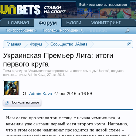
Войти или зарегистрироваться
Главная
Блоги
Мониторинг
Форум
Сканер Pinnacle
Поиск сообщений
Последние сообщения
Главная
Форум
Сообщество UAbets
Аналитические прогнозы на спорт команды Uabets
Украинская Премьер Лига: итоги
первого круга
Тема в разделе "
Аналитические прогнозы на спорт команды Uabets
", создана
пользователем
Admin Kava
,
27 окт 2016
.
От
Admin Kava
27 окт 2016 в 16:59
Прогнозы на спорт
Незаметно пролетели три месяца с начала чемпионата, и
команды уже сыграли первый матч второго круга. Напомню,
что в этом сезоне чемпионат проводится по новой схеме –
сначала круговой турнир, а потом делятся на две группы по 6