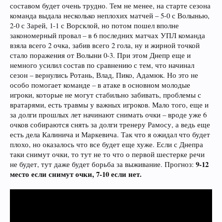
составом будет очень трудно. Тем не менее, на старте сезона
команда выдала несколько неплохих матчей – 5-0 с Волынью,
2-0 с Зарей, 1-1 с Ворсклой, но потом пошел вполне
закономерный провал – в 6 последних матчах УПЛ команда
взяла всего 2 очка, забив всего 2 гола, ну и жирной точкой
стало поражения от Волыни 0-3. При этом Днепр еще и
немного усилил состав по сравнению с тем, что начинал
сезон – вернулись Ротань, Влад, Пико, Адамюк. Но это не
особо помогает команде – в атаке в основном молодые
игроки, которые не могут стабильно забивать, проблемы с
вратарями, есть травмы у важных игроков. Мало того, еще и
за долги прошлых лет начинают снимать очки – вроде уже 6
очков собираются снять за долги тренеру Рамосу, а ведь еще
есть дела Калинича и Маркевича. Так что я ожидал что будет
плохо, но оказалось что все будет еще хуже. Если с Днепра
таки снимут очки, то тут не то что о первой шестерке речи
9-12
не будет, тут даже будет борьба за выживание. Прогноз:
место если снимут очки, 7-10 если нет.