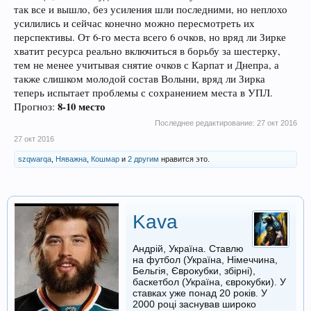
так все и вышло, без усиления шли последними, но неплохо
усилились и сейчас конечно можно пересмотреть их
перспективы. От 6-го места всего 6 очков, но вряд ли Зирке
хватит ресурса реально включиться в борьбу за шестерку,
тем не менее учитывая снятие очков с Карпат и Днепра, а
также слишком молодой состав Волыни, вряд ли Зирка
теперь испытает проблемы с сохранением места в УПЛ.
8-10 место
Прогноз:
Последнее редактирование:
27 окт 2016
27 окт 2016
szqwarqa
,
Няважна
,
Кошмар
и
2 другим
нравится это.
Kava
Андрій, Україна. Ставлю
на футбол (Україна, Німеччина,
Бельгія, Єврокубки, збірні),
баскетбол (Україна, єврокубки). У
ставках уже понад 20 років. У
2000 році заснував широко