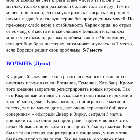
матчах, только один раз забили больше гола за игру. Тем не
менее, при этом одесситы ухитрились выиграть 5 игр при 3
ничьих выдав 6-матчевую серию без пропущенных мячей. По
прежнему слабо верю в стабильность Черноморца, но отрыв
от команд с 8 места и ниже слишком большой и слишком
много у тех команд разных проблем, так что Черноморец
поведет борьбу за шестерку, хотя может и упасть на 7 место,
5-7 место
если Ворскла решит свои проблемы.
ВОЛЫНЬ (Луцк)
Кварцяный в начале сезона разогнал немногих оставшихся
опытных игроков (ушли Богданов, Гуменюк, Козьбан). Кроме
того команде запретили регистрировать новых игроков. Так
что Кварцяный остался с несколькими опытными игроками и
толпой молодежи. Луцкая команда проиграла все матчи в
гостях, тем не менее, дома дает очень серьезный бой всем
соперникам – обыграли Днепр и Зирку, сыграли 3 матча
вничью и только один раз проиграли – причем во всех этих
играх Волынь пропускала в последних 5-7 минут матча. Если
бы не такая потеря концентрации в концовках, у них могло
бы быть и побольше очков. Тем не менее, молодежь пока