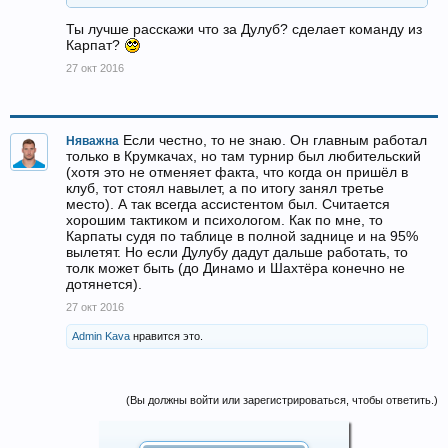
Ты лучше расскажи что за Дулуб? сделает команду из
Карпат?
27 окт 2016
Если честно, то не знаю. Он главным работал
Няважна
только в Крумкачах, но там турнир был любительский
(хотя это не отменяет факта, что когда он пришёл в
клуб, тот стоял навылет, а по итогу занял третье
место). А так всегда ассистентом был. Считается
хорошим тактиком и психологом. Как по мне, то
Карпаты судя по таблице в полной заднице и на 95%
вылетят. Но если Дулубу дадут дальше работать, то
толк может быть (до Динамо и Шахтёра конечно не
дотянется).
27 окт 2016
Admin Kava
нравится это.
(Вы должны войти или зарегистрироваться, чтобы ответить.)