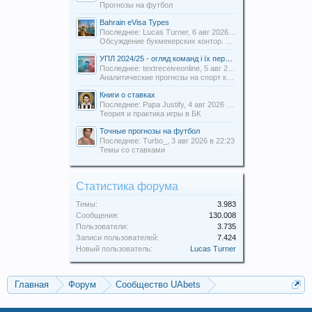
Прогнозы на футбол
Bahrain eVisa Types
Последнее: Lucas Turner,
6 авг 2026 в 13:16
Обсуждение букмекерских контор. Отзывы о БК.
УПЛ 2024/25 - огляд команд і їх перспективи
Последнее: textreceiveonline,
5 авг 2026 в 20:54
Аналитические прогнозы на спорт команды Uabets
Книги о ставках
Последнее: Papa Justify,
4 авг 2026 в 00:12
Теория и практика игры в БК
Точные прогнозы на футбол
Последнее: Turbo_,
3 авг 2026 в 22:23
Темы со ставками
Статистика форума
Темы:
3.983
Сообщения:
130.008
Пользователи:
3.735
Записи пользователей:
7.424
Новый пользователь:
Lucas Turner
Главная
Форум
Сообщество UAbets
Аналитические прогнозы на спорт команды Uabets