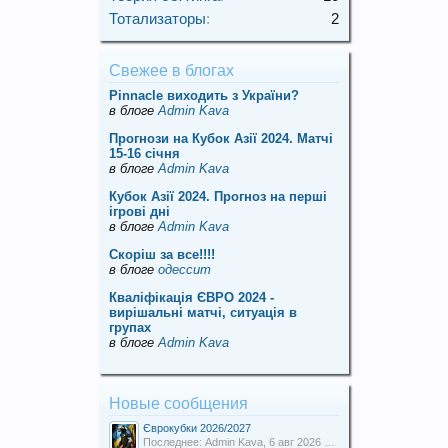
Тотализаторы
:
2
Свежее в блогах
Pinnacle виходить з України?
в блоге
Admin Kava
Прогнози на Кубок Азії 2024. Матчі
15-16 січня
в блоге
Admin Kava
Кубок Азії 2024. Прогноз на перші
ігрові дні
в блоге
Admin Kava
Скорiш за все!!!!
в блоге
одессит
Кваліфікація ЄВРО 2024 -
вирішальні матчі, ситуація в
групах
в блоге
Admin Kava
Новые сообщения
Єврокубки 2026/2027
Последнее: Admin Kava,
6 авг 2026 в 19:31