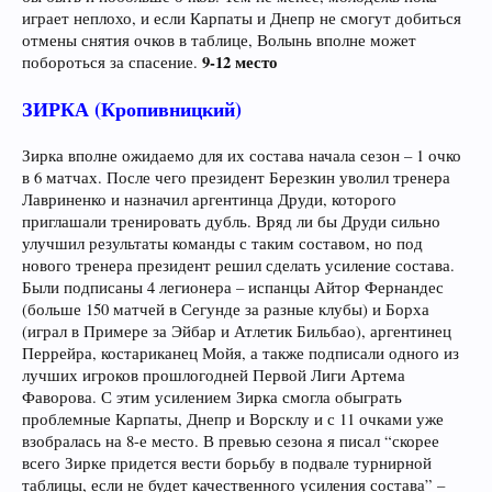
играет неплохо, и если Карпаты и Днепр не смогут добиться
отмены снятия очков в таблице, Волынь вполне может
9-12 место
побороться за спасение.
ЗИРКА (Кропивницкий)
Зирка вполне ожидаемо для их состава начала сезон – 1 очко
в 6 матчах. После чего президент Березкин уволил тренера
Лавриненко и назначил аргентинца Друди, которого
приглашали тренировать дубль. Вряд ли бы Друди сильно
улучшил результаты команды с таким составом, но под
нового тренера президент решил сделать усиление состава.
Были подписаны 4 легионера – испанцы Айтор Фернандес
(больше 150 матчей в Сегунде за разные клубы) и Борха
(играл в Примере за Эйбар и Атлетик Бильбао), аргентинец
Перрейра, костариканец Мойя, а также подписали одного из
лучших игроков прошлогодней Первой Лиги Артема
Фаворова. С этим усилением Зирка смогла обыграть
проблемные Карпаты, Днепр и Ворсклу и с 11 очками уже
взобралась на 8-е место. В превью сезона я писал “скорее
всего Зирке придется вести борьбу в подвале турнирной
таблицы, если не будет качественного усиления состава” –