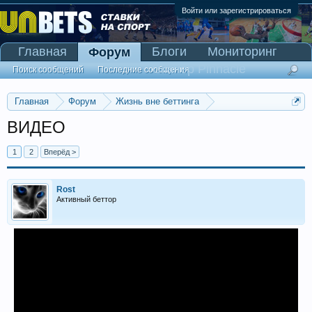
Войти или зарегистрироваться
Главная
Блоги
Мониторинг
Форум
Сканер Pinnacle
Поиск сообщений
Последние сообщения
Главная
Форум
Жизнь вне беттинга
Беседка-флудилка
ВИДЕО
1
2
Вперёд >
Rost
Активный беттор