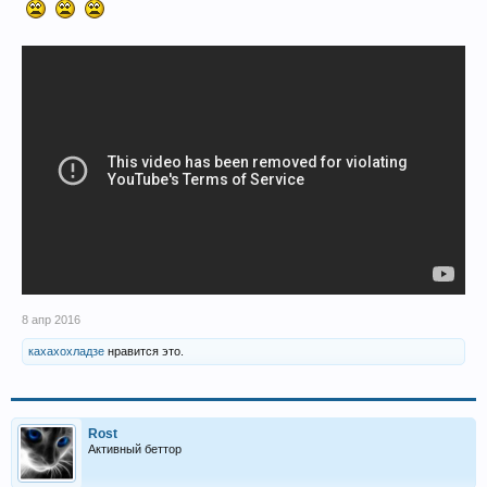
8 апр 2016
кахахохладзе
нравится это.
Rost
Активный беттор