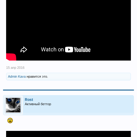
15 апр 2016
Admin Kava
нравится это.
Rost
Активный беттор