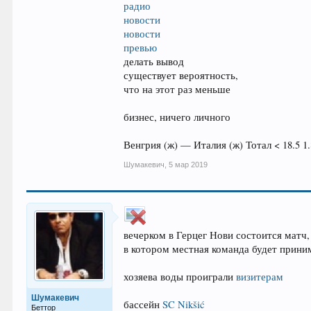
радио
новости
новости
превью
делать вывод
существует вероятность,
что на этот раз меньше
бизнес, ничего личного
Венгрия (ж) — Италия (ж) Тотал < 18.5 1.
Шумакевич
,
5 мар 2019
вечерком в Герцег Нови состоится матч,
в котором местная команда будет прини
хозяева воды проиграли
визитерам
Шумакевич
бассейн
SC Nikšić
Беттор