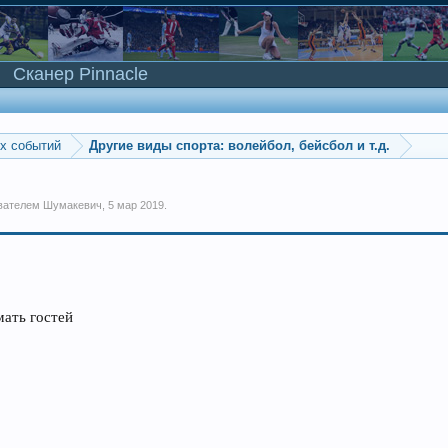
Сканер Pinnacle
ых событий
Другие виды спорта: волейбол, бейсбол и т.д.
ователем
Шумакевич
,
5 мар 2019
.
мать гостей