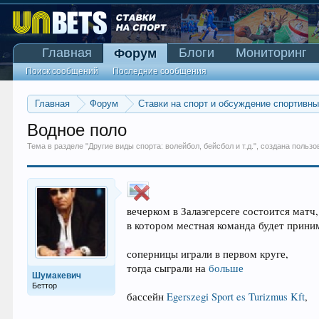
Главная
Блоги
Мониторинг
Форум
Поиск сообщений
Последние сообщения
Главная
Форум
Ставки на спорт и обсуждение спортивн
Водное поло
Тема в разделе "
Другие виды спорта: волейбол, бейсбол и т.д.
", создана польз
вечерком в Залаэгерсеге состоится матч,
в котором местная команда будет прини
соперницы играли в первом круге,
тогда сыграли на
больше
Шумакевич
Беттор
бассейн
Egerszegi Sport es Turizmus Kft
,