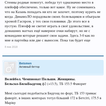
Стенны родные помогут, победа тут одназначно место в
плейофф обеспечено, только вот какое. Ну не сомневаюсь
что на Казань попадать ни кто не захочет, поэтому курить не
когда. ДинамоЛО порадовали своих болельщиков и обыграли
хромой Гаспром, у тех свои головняки. До этого все в
пустую. Плеофф не светит играть в своё удовольствие, в
домашних матчах ещё наверное очки набирут, но не с
командами которые решают свои задачи. Здесь 3-0 как по
мне и партейка или две с выносом. Пока так будет еще
8 янв 2018
Betsmen
Активный беттор
Волейбол. Чемпионат Польши. Женщины.
Бельско-БялаБыдгощ
ф2 (+13.5), ТБ 153.5 Фаворит
Мені сьогодні подобається Бидгощ по форі, ТБ 153 тримає
фаворіт, в інших конторах тотул більший 172 в Бетсіті, 175.5 в
Маріку