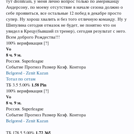
тут dremteam, у меня лично вопрос только по американцу
Андерсону, по моему отсутствие в начале сезона должно о
себе проявиться, все остальные 12 побед в декабре просто
супер. Ну хорош хвалить и без того отличную команду. Ну у
Шипулина сегодня отмазок не будет, не понятно что он
увидел в Крецу(бывший гл тренер), сегодня результат с него.
Всем доброго Рождества!!!
100% верификация [?]
Vo
8 ч. 9 м.
Россия. Superleague
Событие Прогноз Размер Коэф. Контора
Belgorod - Zenit Kazan
Тотал по сетам
1.58
Pin
ТБ 3.5 5.00%
100% верификация [?]
Vo
8 ч. 9 м.
Россия. Superleague
Событие Прогноз Размер Коэф. Контора
Belgorod - Zenit Kazan
1.72
365
ТБ 178.5 5.00%