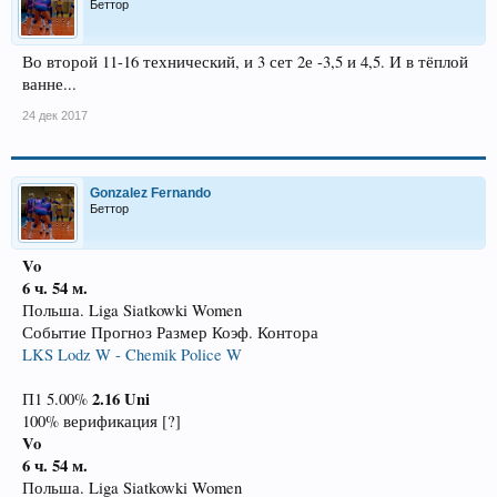
Беттор
Во второй 11-16 технический, и 3 сет 2е -3,5 и 4,5. И в тёплой
ванне...
24 дек 2017
Gonzalez Fernando
Беттор
Vo
6 ч. 54 м.
Польша. Liga Siatkowki Women
Событие Прогноз Размер Коэф. Контора
LKS Lodz W - Chemik Police W
2.16
Uni
П1 5.00%
100% верификация [?]
Vo
6 ч. 54 м.
Польша. Liga Siatkowki Women