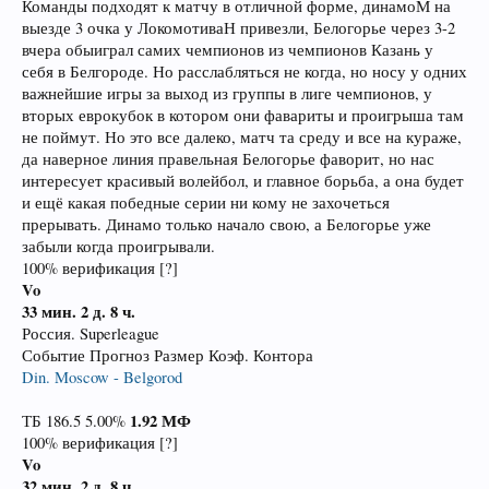
Команды подходят к матчу в отличной форме, динамоМ на
выезде 3 очка у ЛокомотиваН привезли, Белогорье через 3-2
вчера обыиграл самих чемпионов из чемпионов Казань у
себя в Белгороде. Но расслабляться не когда, но носу у одних
важнейшие игры за выход из группы в лиге чемпионов, у
вторых еврокубок в котором они фавариты и проигрыша там
не поймут. Но это все далеко, матч та среду и все на кураже,
да наверное линия правельная Белогорье фаворит, но нас
интересует красивый волейбол, и главное борьба, а она будет
и ещё какая победные серии ни кому не захочеться
прерывать. Динамо только начало свою, а Белогорье уже
забыли когда проигрывали.
100% верификация [?]
Vo
33 мин.
2 д. 8 ч.
Россия. Superleague
Событие Прогноз Размер Коэф. Контора
Din. Moscow - Belgorod
1.92
МФ
ТБ 186.5 5.00%
100% верификация [?]
Vo
32 мин.
2 д. 8 ч.