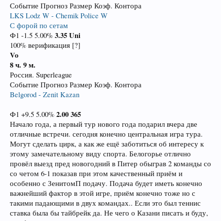
Событие Прогноз Размер Коэф. Контора
LKS Lodz W - Chemik Police W
С форой по сетам
3.35
Uni
Ф1 -1.5 5.00%
100% верификация [?]
Vo
8 ч. 9 м.
Россия. Superleague
Событие Прогноз Размер Коэф. Контора
Belgorod - Zenit Kazan
2.00
365
Ф1 +9.5 5.00%
Начало года, а первый тур нового года подарил вчера две
отличные встречи. сегодня конечно центральная игра тура.
Могут сделать цирк, а как же ещё заботиться об интересу к
этому замечательному виду спорта. Белогорье отлично
провёл выезд пред новогодний в Питер обыграв 2 команды со
со четом 6-1 показав при этом качественный приём и
особенно с ЗенитомП подачу. Подача будет иметь конечно
важнейший фактор в этой игре, приём конечно тоже но с
такими падающими в двух командах.. Если это был теннис
ставка была бы тайбрейк да. Не чего о Казани писать и буду,