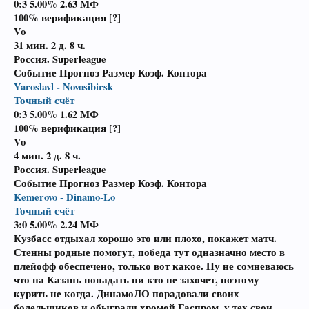
0:3 5.00%
2.63
МФ
100% верификация [?]
Vo
31 мин.
2 д. 8 ч.
Россия. Superleague
Событие Прогноз Размер Коэф. Контора
Yaroslavl - Novosibirsk
Точный счёт
0:3 5.00%
1.62
МФ
100% верификация [?]
Vo
4 мин.
2 д. 8 ч.
Россия. Superleague
Событие Прогноз Размер Коэф. Контора
Kemerovo - Dinamo-Lo
Точный счёт
3:0 5.00%
2.24
МФ
Кузбасс отдыхал хорошо это или плохо, покажет матч.
Стенны родные помогут, победа тут одназначно место в
плейофф обеспечено, только вот какое. Ну не сомневаюсь
что на Казань попадать ни кто не захочет, поэтому
курить не когда. ДинамоЛО порадовали своих
болельщиков и обыграли хромой Гаспром, у тех свои