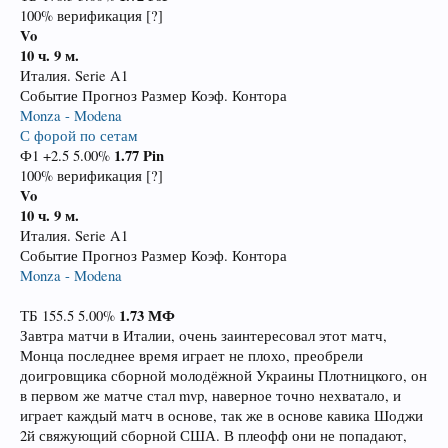
100% верификация [?]
Vo
10 ч. 9 м.
Италия. Serie A1
Событие Прогноз Размер Коэф. Контора
Monza - Modena
С форой по сетам
1.77
Pin
Ф1 +2.5 5.00%
100% верификация [?]
Vo
10 ч. 9 м.
Италия. Serie A1
Событие Прогноз Размер Коэф. Контора
Monza - Modena
1.73
МФ
ТБ 155.5 5.00%
Завтра матчи в Италии, очень заинтересовал этот матч,
Монца последнее время играет не плохо, преобрели
доигровщика сборной молодёжной Украины Плотницкого, он
в первом же матче стал mvp, наверное точно нехватало, и
играет каждый матч в основе, так же в основе кавика Шоджи
2й свяжующий сборной США. В плеофф они не попадают,