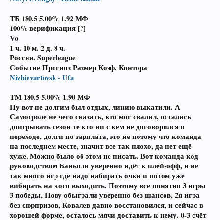
ТБ 180.5 5.00%
1.92
МФ
100% верификация [?]
Vo
1 ч. 10 м.
2 д. 8 ч.
Россия. Superleague
Событие Прогноз Размер Коэф. Контора
Nizhievartovsk - Ufa
ТМ 180.5 5.00%
1.90
МФ
Ну вот не долгим был отдых, линию выкатили. А
Самотроле не чего сказать, кто мог свалил, остались
доигрывать сезон те кто ни с кем не договорился о
переходе, долги по зарплата, это не потому что команда
на последнем месте, значит все так плохо, да нет ещё
хуже. Можно было об этом не писать. Вот команда код
руководством Баньоли уверенно идёт к плей-офф, и не
так много игр где надо набирать очки и потом уже
вибирать на кого выходить. Поэтому все понятно 3 игры
3 победы, Нову обыграли уверенно без шансов, 2я игра
без сюрпризов, Ковалев давно восстановился, и сейчас в
хорошей форме, осталось мячи доставить к нему. 0-3 счёт