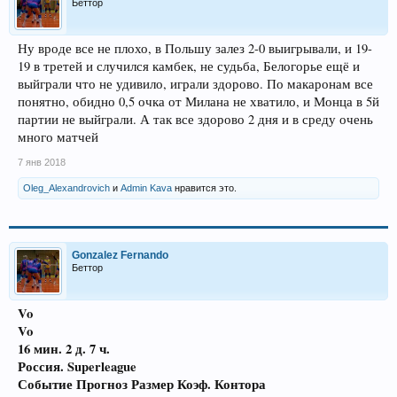
Беттор
Ну вроде все не плохо, в Польшу залез 2-0 выигрывали, и 19-
19 в третей и случился камбек, не судьба, Белогорье ещё и
выйграли что не удивило, играли здорово. По макаронам все
понятно, обидно 0,5 очка от Милана не хватило, и Монца в 5й
партии не выйграли. А так все здорово 2 дня и в среду очень
много матчей
7 янв 2018
Oleg_Alexandrovich
и
Admin Kava
нравится это.
Gonzalez Fernando
Беттор
Vo
Vo
16 мин.
2 д. 7 ч.
Россия. Superleague
Событие Прогноз Размер Коэф. Контора