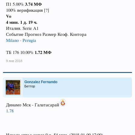
3.74
МФ
П1 5.00%
100% верификация [?]
Vo
4 мин.
1 д. 19 ч.
Италия. Serie A1
Событие Прогноз Размер Коэф. Контора
Milano - Perugia
1.72
МФ
ТБ 176 10.00%
9 янв 2018
Gonzalez Fernando
Беттор
Динамо Мск - Галатасарай
1.78
Начало игры: через 9 ч. 54 мин. (2018-01-09 17:00)