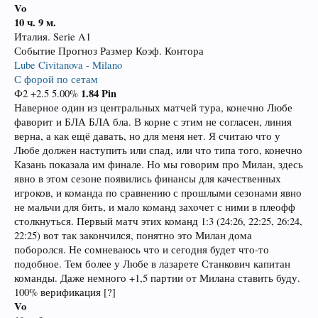
Vo
10 ч. 9 м.
Италия. Serie A1
Событие Прогноз Размер Коэф. Контора
Lube Civitanova - Milano
С форой по сетам
1.84
Pin
Ф2 +2.5 5.00%
Наверное один из центральных матчей тура, конечно Любе
фаворит и БЛА БЛА бла. В корне с этим не согласен, линия
верна, а как ещё давать, но для меня нет. Я считаю что у
Любе должен наступить или спад, или что типа того, конечно
Казань показала им финале. Но мы говорим про Милан, здесь
явно в этом сезоне появились финансы для качественных
игроков, и команда по сравнению с прошлыми сезонами явно
не мальчи для бить, и мало команд захочет с ними в плеофф
столкнуться. Первый матч этих команд 1:3 (24:26, 22:25, 26:24,
22:25) вот так закончился, понятно это Милан дома
поборолся. Не сомневаюсь что и сегодня будет что-то
подобное. Тем более у Любе в лазарете Станкович капитан
команды. Даже немного +1,5 партии от Милана ставить буду.
100% верификация [?]
Vo