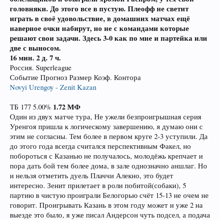
головняки. До этого все в пустую. Плеофф не светит
играть в своё удовольствие, в домашних матчах ещё
наверное очки набирут, но не с командами которые
решают свои задачи. Здесь 3-0 как по мне и партейка или
две с выносом.
16 мин.
2 д. 7 ч.
Россия. Superleague
Событие Прогноз Размер Коэф. Контора
Novyi Urengoy - Zenit Kazan
1.72
МФ
ТБ 177 5.00%
Один из двух матче тура, Не ужели безпроигрышная серия
Уренгоя пришла к логическому завершению, я думаю они с
этим не согласны. Тем более в первом круге 2-3 уступили. Да
до этого года всегда считался перспективным Факел, но
побороться с Казанью не получалось, молодёжь крепчает и
пора дать бой тем более дома, в зале однозначно аншлаг. Но
и нельзя отметить дуель Плаччи Алекно, это будет
интересно. Зенит прилетает в роли побитой(собаки), 5
партию в чистую проиграли Белогорью счёт 15-13 не очем не
говорит. Проигрывать Казань в этом году может и уже 2 на
выезде это было, я уже писал Андерсон чуть подсел, а подача