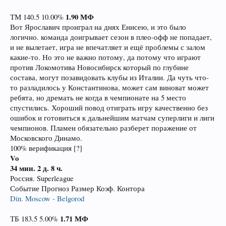
1.90
МФ
ТМ 140.5 10.00%
Вот Ярославич проиграл на днях Енисею, и это было
логично. команда доигрывает сезон в плео-офф не попадает,
и не вылетает, игра не впечатляет и ещё проблемы с залом
какие-то. Но это не важно потому, да потому что играют
против Локомотива Новосибирск который по глубине
состава, могут позавидовать клубы из Италии. Да чуть что-
то разладилось у Константинова, может сам виноват может
ребята, но дремать не когда в чемпионате на 5 место
спустились. Хороший повод отиграть игру качественно без
ошибок и готовиться к дальнейшим матчам суперлиги и лиги
чемпионов. Пламен обязательно разберет поражение от
Московского Динамо.
100% верификация [?]
Vo
34 мин.
2 д. 8 ч.
Россия. Superleague
Событие Прогноз Размер Коэф. Контора
Din. Moscow - Belgorod
1.71
МФ
ТБ 183.5 5.00%