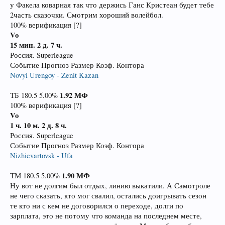
у Факела коварная так что держись Ганс Кристеан будет тебе
2часть сказочки. Смотрим хороший волейбол.
100% верификация [?]
Vo
15 мин.
2 д. 7 ч.
Россия. Superleague
Событие Прогноз Размер Коэф. Контора
Novyi Urengoy - Zenit Kazan
1.92
МФ
ТБ 180.5 5.00%
100% верификация [?]
Vo
1 ч. 10 м.
2 д. 8 ч.
Россия. Superleague
Событие Прогноз Размер Коэф. Контора
Nizhievartovsk - Ufa
1.90
МФ
ТМ 180.5 5.00%
Ну вот не долгим был отдых, линию выкатили. А Самотроле
не чего сказать, кто мог свалил, остались доигрывать сезон
те кто ни с кем не договорился о переходе, долги по
зарплата, это не потому что команда на последнем месте,