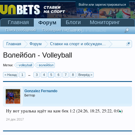
Войти или зарегистрироваться
Главная
Блоги
Мониторинг
Форум
Сканер Pinnacle
Поиск сообщений
Последние сообщения
Главная
Форум
Ставки на спорт и обсуждение спортивных со
Другие виды спорта: волейбол, бейсбол и т.д.
Волейбол - Volleyball
Метки:
volleyball
волейбол
< Назад
1
←
3
4
5
6
7
8
Вперёд >
Gonzalez Fernando
Беттор
Ну вот уралька идёт на кам бек 1:2 (24:26, 18:25, 25:22, 0:0
)
24 дек 2017