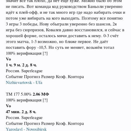
значит все так плохо, да нет ещё хуже. Можно было об этом
не писать. Вот команда код руководством Баньоли уверенно
идёт к плей-офф, и не так много игр где надо набирать очки и
потом уже вибирать на кого выходить. Поэтому все понятно
3 игры 3 победы, Нову обыграли уверенно без шансов, 2я
игра без сюрпризов, Ковалев давно восстановился, и сейчас в
хорошей форме, осталось мячи доставить к нему. 0-3 счёт
этого матча, 1-3 возможно, но ближе первое. Не даёт
поставить фору -10,5. Но суть не меняет, возьмём тотал
100% верификация [?]
Vo
1 ч. 9 м.
2 д. 8 ч.
Россия. Superleague
Событие Прогноз Размер Коэф. Контора
Nizhievartovsk - Ufa
2.06
МФ
ТМ 177 5.00%
100% верификация [?]
Vo
47 мин.
2 д. 8 ч.
Россия. Superleague
Событие Прогноз Размер Коэф. Контора
Yaroslavl - Novosibirsk