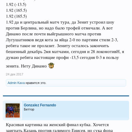
1.92 (-13.5)
1.92 (165.5)
1.92 (165.5)
1.92 да и центральный матч тура, да Зенит устроил шоу
против Берлина, но надо было трофей отмечали. А вот
Динамо после почти выйгрышного матча против
Лугушатников ведя кота за яйца 2-0 по партиям стили 2-3,
ребята такое не пролазит. Зениту осталось закончить
бешенный декабрь 2мя матчами, сегодня и 28 локомотивН, я
думаю ребята настоящие профи -13,5 сегодня 0-3 в пользу
зенита. Нету Динамо
24 дек 2017
Admin Kava
нравится это.
Gonzalez Fernando
Беттор
Красивая картинка на женский финал кубка. Хочется
заиграть Казань против галимого Енисея, но сука фора