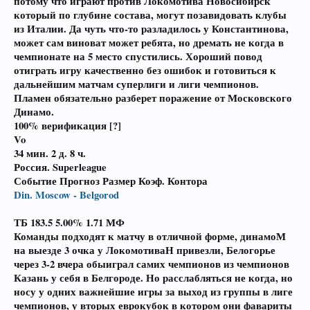
потому что играют против Локомотива Новосибирск
который по глубине состава, могут позавидовать клубы
из Италии. Да чуть что-то разладилось у Константинова,
может сам виноват может ребята, но дремать не когда в
чемпионате на 5 место спустились. Хороший повод
отиграть игру качественно без ошибок и готовиться к
дальнейшим матчам суперлиги и лиги чемпионов.
Пламен обязательно разберет поражение от Московского
Динамо.
100% верификация [?]
Vo
34 мин.
2 д. 8 ч.
Россия. Superleague
Событие Прогноз Размер Коэф. Контора
Din. Moscow - Belgorod
ТБ 183.5 5.00%
1.71
МФ
Команды подходят к матчу в отличной форме, динамоМ
на выезде 3 очка у ЛокомотиваН привезли, Белогорье
через 3-2 вчера обыиграл самих чемпионов из чемпионов
Казань у себя в Белгороде. Но расслабляться не когда, но
носу у одних важнейшие игры за выход из группы в лиге
чемпионов, у вторых еврокубок в котором они фавариты