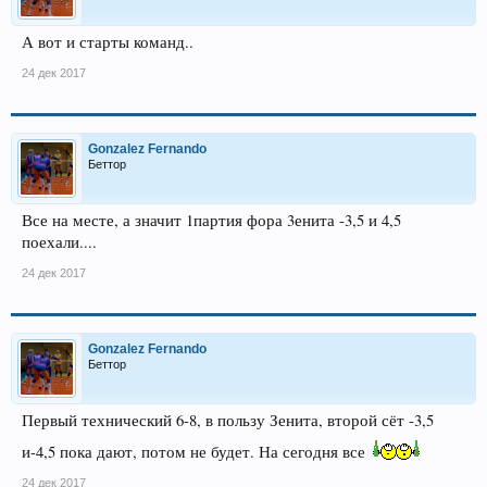
А вот и старты команд..
24 дек 2017
Gonzalez Fernando
Беттор
Все на месте, а значит 1партия фора 3енита -3,5 и 4,5
поехали....
24 дек 2017
Gonzalez Fernando
Беттор
Первый технический 6-8, в пользу Зенита, второй сёт -3,5
и-4,5 пока дают, потом не будет. На сегодня все
24 дек 2017