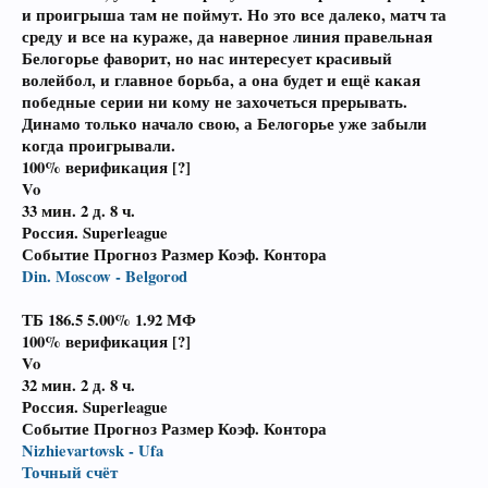
и проигрыша там не поймут. Но это все далеко, матч та
среду и все на кураже, да наверное линия правельная
Белогорье фаворит, но нас интересует красивый
волейбол, и главное борьба, а она будет и ещё какая
победные серии ни кому не захочеться прерывать.
Динамо только начало свою, а Белогорье уже забыли
когда проигрывали.
100% верификация [?]
Vo
33 мин.
2 д. 8 ч.
Россия. Superleague
Событие Прогноз Размер Коэф. Контора
Din. Moscow - Belgorod
ТБ 186.5 5.00%
1.92
МФ
100% верификация [?]
Vo
32 мин.
2 д. 8 ч.
Россия. Superleague
Событие Прогноз Размер Коэф. Контора
Nizhievartovsk - Ufa
Точный счёт