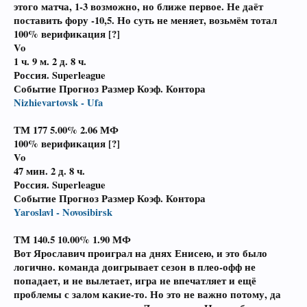
этого матча, 1-3 возможно, но ближе первое. Не даёт
поставить фору -10,5. Но суть не меняет, возьмём тотал
100% верификация [?]
Vo
1 ч. 9 м.
2 д. 8 ч.
Россия. Superleague
Событие Прогноз Размер Коэф. Контора
Nizhievartovsk - Ufa
ТМ 177 5.00%
2.06
МФ
100% верификация [?]
Vo
47 мин.
2 д. 8 ч.
Россия. Superleague
Событие Прогноз Размер Коэф. Контора
Yaroslavl - Novosibirsk
ТМ 140.5 10.00%
1.90
МФ
Вот Ярославич проиграл на днях Енисею, и это было
логично. команда доигрывает сезон в плео-офф не
попадает, и не вылетает, игра не впечатляет и ещё
проблемы с залом какие-то. Но это не важно потому, да