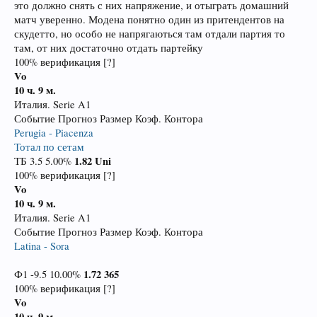
это должно снять с них напряжение, и отыграть домашний
матч уверенно. Модена понятно один из притендентов на
скудетто, но особо не напрягаються там отдали партия то
там, от них достаточно отдать партейку
100% верификация [?]
Vo
10 ч. 9 м.
Италия. Serie A1
Событие Прогноз Размер Коэф. Контора
Perugia - Piacenza
Тотал по сетам
1.82
Uni
ТБ 3.5 5.00%
100% верификация [?]
Vo
10 ч. 9 м.
Италия. Serie A1
Событие Прогноз Размер Коэф. Контора
Latina - Sora
1.72
365
Ф1 -9.5 10.00%
100% верификация [?]
Vo
10 ч. 9 м.