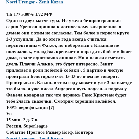
Novyi Urengoy - Zenit Kazan
ТБ 177 5.00%
1.72
МФ
Один из двух матче тура, Не ужели безпроигрышная
серия Уренгоя пришла к логическому завершению, я
думаю они с этим не согласны. Тем более в первом круге
2-3 уступили. Да до этого года всегда считался
перспективным Факел, но побороться с Казанью не
получалось, молодёжь крепчает и пора дать бой тем более
дома, в зале однозначно аншлаг. Но и нельзя отметить
дуель Плаччи Алекно, это будет интересно. Зенит
прилетает в роли побитой(собаки), 5 партию в чистую
проиграли Белогорью счёт 15-13 не очем не говорит.
Проигрывать Казань в этом году может и уже 2 на выезде
это было, я уже писал Андерсон чуть подсел, а подача у
Факела коварная так что держись Ганс Кристеан будет
тебе 2часть сказочки. Смотрим хороший волейбол.
100% верификация [?]
Vo
15 мин.
2 д. 7 ч.
Россия. Superleague
Событие Прогноз Размер Коэф. Контора
Novyi Urengoy - Zenit Kazan