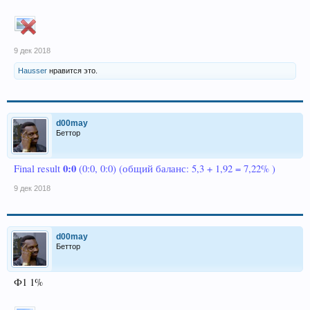
9 дек 2018
Hausser
нравится это.
d00may
Беттор
0:0
Final result
(0:0, 0:0) (общий баланс: 5,3 + 1,92 = 7,22% )
9 дек 2018
d00may
Беттор
Ф1 1%