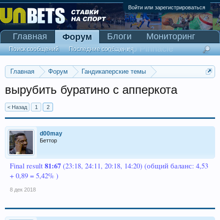
Войти или зарегистрироваться
Главная
Блоги
Мониторинг
Форум
Сканер Pinnacle
Поиск сообщений
Последние сообщения
Главная
Форум
Гандикаперские темы
Темы со ставками
вырубить буратино с апперкота
< Назад
1
2
d00may
Беттор
81:67
Final result
(23:18, 24:11, 20:18, 14:20) (общий баланс: 4,53
+ 0,89 = 5,42% )
8 дек 2018