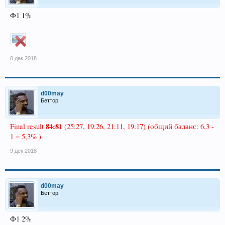
Ф1 1%
8 дек 2018
d00may
Беттор
84:81
Final result
(25:27, 19:26, 21:11, 19:17) (общий баланс: 6,3 -
1 = 5,3% )
9 дек 2018
d00may
Беттор
Ф1 2%