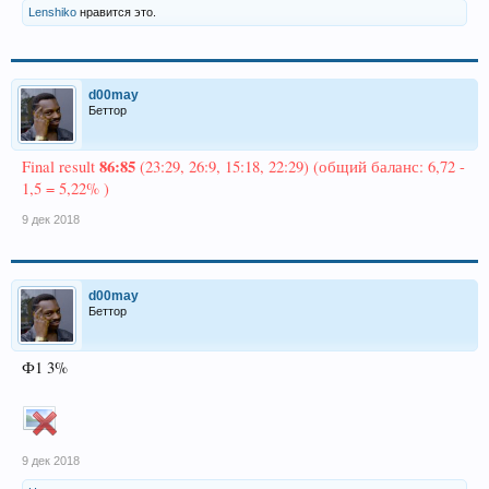
Lenshiko
нравится это.
d00may
Беттор
86:85
Final result
(23:29, 26:9, 15:18, 22:29) (общий баланс: 6,72 -
1,5 = 5,22% )
9 дек 2018
d00may
Беттор
Ф1 3%
9 дек 2018