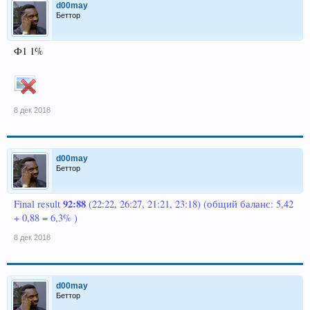
d00may
Беттор
Ф1 1%
8 дек 2018
d00may
Беттор
92:88
Final result
(22:22, 26:27, 21:21, 23:18) (общий баланс: 5,42
+ 0,88 = 6,3% )
8 дек 2018
d00may
Беттор