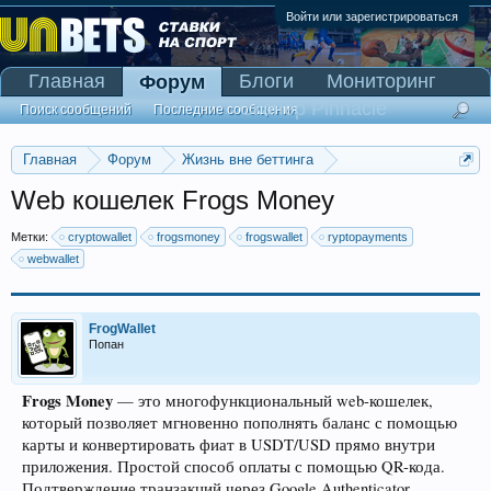
Войти или зарегистрироваться
Главная
Блоги
Мониторинг
Форум
Сканер Pinnacle
Поиск сообщений
Последние сообщения
Главная
Форум
Жизнь вне беттинга
Реклама и коммерция
Web кошелек Frogs Money
Метки:
cryptowallet
frogsmoney
frogswallet
ryptopayments
webwallet
FrogWallet
Попан
Frogs Money
— это многофункциональный web-кошелек,
который позволяет мгновенно пополнять баланс с помощью
карты и конвертировать фиат в USDT/USD прямо внутри
приложения. Простой способ оплаты с помощью QR-кода.
Подтверждение транзакций через Google Authenticator.