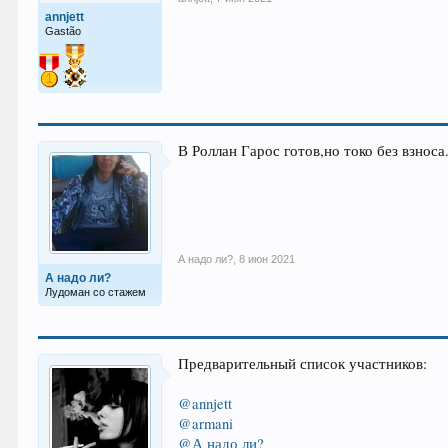
annjett
Gastão
В Роллан Гарос готов,но токо без взноса
А надо ли?
,
8 июн 2021
А надо ли?
Лудоман со стажем
Предварительный список участников:
@annjett
@armani
@А надо ли?