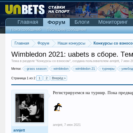
Главная
Блоги
Мониторинг
Форум
Поиск сообщений
Последние сообщения
Главная
Форум
Наши конкурсы
Конкурсы со взнос
Wimbledon 2021: uabets в сборе. Те
Тема в разделе "
Конкурсы со взносом
", создана пользователем
annjett
,
7 июн 2
Метки:
grass season
wimbledon
wimbledon 21
турниры
уимблд
Страница 1 из 2
1
2
Вперёд >
Регистрируемся на турнир. Пока предвар
annjett
,
7 июн 2021
annjett