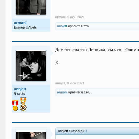
armani
,
9 июн 2021
armani
annjett
нравится это.
Блогер UAbets
Дементьева это Леночка, ты что - Олим
))
annjett
,
9 июн 2021
annjett
armani
нравится это.
Gastão
annjett сказал(а):
↑