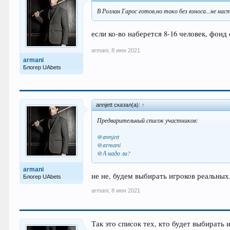
В Роллан Гарос готов,но токо без взноса...не на
если ко-во наберется 8-16 человек, фон
armani
,
8 июн 2021
armani
Блогер UAbets
annjett сказал(а):
↑
Предварительный список участников:
@annjett
@armani
@А надо ли?
armani
не не, будем выбирать игроков реальных
Блогер UAbets
armani
,
8 июн 2021
Так это список тех, кто будет выбирать