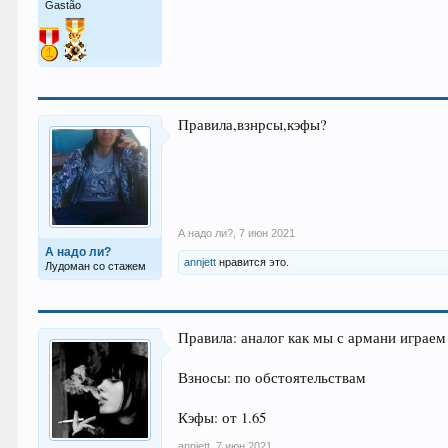
Gastão
Правила,взнрсы,кэфы?
А надо ли?
,
7 июн 2021
А надо ли?
annjett
нравится это.
Лудоман со стажем
Правила: аналог как мы с армани играем
Взносы: по обстоятельствам
Кэфы: от 1.65
annjett
,
7 июн 2021