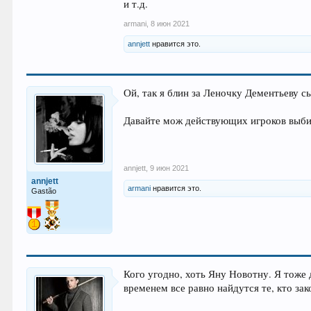
и т.д.
armani
,
8 июн 2021
annjett
нравится это.
Ой, так я блин за Леночку Дементьеву 
Давайте мож действующих игроков выбир
annjett
,
9 июн 2021
annjett
armani
нравится это.
Gastão
Кого угодно, хоть Яну Новотну. Я тоже 
временем все равно найдутся те, кто за