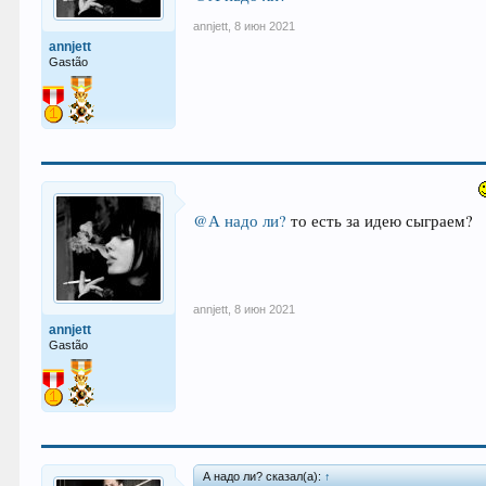
annjett
,
8 июн 2021
annjett
Gastão
@А надо ли?
то есть за идею сыграем?
annjett
,
8 июн 2021
annjett
Gastão
А надо ли? сказал(а):
↑