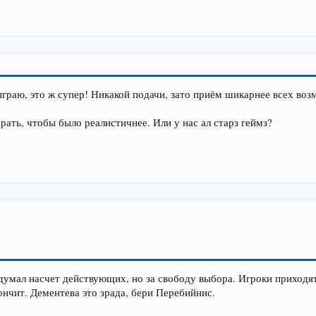
сыграю, это ж супер! Никакой подачи, зато приём шикарнее всех в
ать, чтобы было реалистичнее. Или у нас ал старз геймз?
думал насчет действующих, но за свободу выбора. Игроки приходят 
кончит. Дементева это зрада, бери Перебийнис.