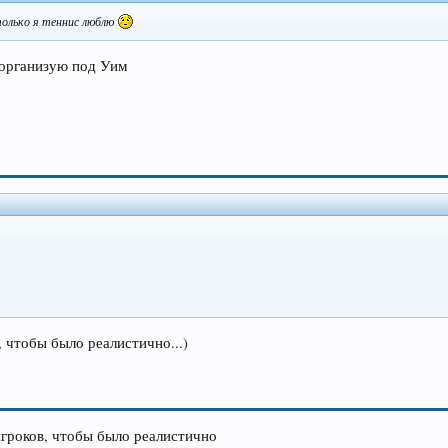
столько я теннис люблю
д организую под Уим
, чтобы было реалистично...)
 игроков, чтобы было реалистично