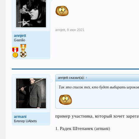
annjett
,
8 июн 2021
annjett
Gastão
annjett сказал(а):
↑
Так это список тех, кто будет выбирать игроко
пример участника, который хочет зарега
armani
Блогер UAbets
1. Радек Штепанек (armani)